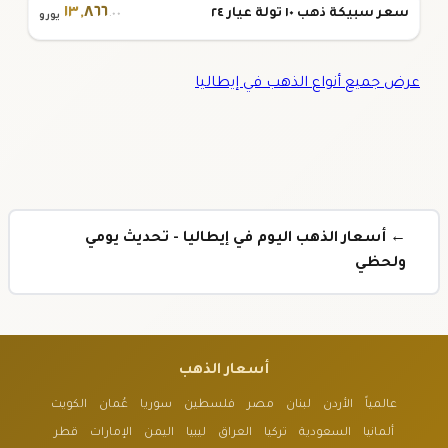
١٣
,
٨٦٦
سعر سبيكة ذهب ١٠ تولة عيار ٢٤
.٠٠
يورو
عرض جميع أنواع الذهب في إيطاليا
← أسعار الذهب اليوم في إيطاليا - تحديث يومي
ولحظي
أسعار الذهب
عالمياً
الأردن
لبنان
مصر
فلسطين
سوريا
عُمان
الكويت
ألمانيا
السعودية
تركيا
العراق
ليبيا
اليمن
الإمارات
قطر