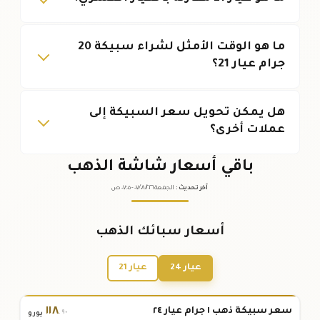
ما هو الوقت الأمثل لشراء سبيكة 20
جرام عيار 21؟
هل يمكن تحويل سعر السبيكة إلى
عملات أخرى؟
باقي أسعار شاشة الذهب
آخر تحديث
:
الجمعة ٠٧
٢٠٢٦ -
/٠٨/
٠٧:٠٥
ص
أسعار سبائك الذهب
عيار 24
عيار 21
١١٨
سعر سبيكة ذهب ١ جرام عيار ٢٤
.٩٠
يورو