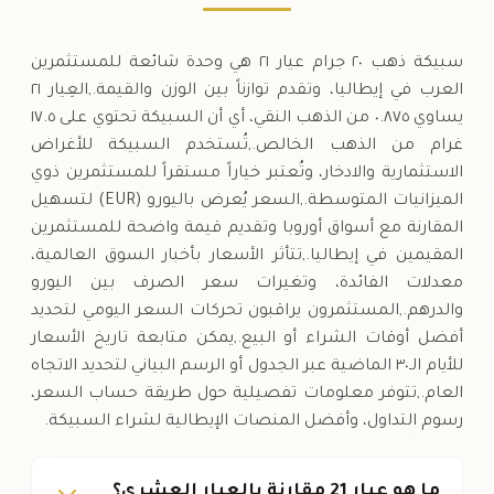
سبيكة ذهب ٢٠ جرام عيار ٢١ هي وحدة شائعة للمستثمرين
العرب في إيطاليا، وتقدم توازناً بين الوزن والقيمة.,العِيار ٢١
يساوي ٠.٨٧٥ من الذهب النقي، أي أن السبيكة تحتوي على ١٧.٥
غرام من الذهب الخالص.,تُستخدم السبيكة للأغراض
الاستثمارية والادخار، وتُعتبر خياراً مستقراً للمستثمرين ذوي
الميزانيات المتوسطة.,السعر يُعرض باليورو (EUR) لتسهيل
المقارنة مع أسواق أوروبا وتقديم قيمة واضحة للمستثمرين
المقيمين في إيطاليا.,تتأثر الأسعار بأخبار السوق العالمية،
معدلات الفائدة، وتغيرات سعر الصرف بين اليورو
والدرهم.,المستثمرون يراقبون تحركات السعر اليومي لتحديد
أفضل أوقات الشراء أو البيع.,يمكن متابعة تاريخ الأسعار
للأيام الـ٣٠ الماضية عبر الجدول أو الرسم البياني لتحديد الاتجاه
العام.,تتوفر معلومات تفصيلية حول طريقة حساب السعر،
رسوم التداول، وأفضل المنصات الإيطالية لشراء السبيكة.
ما هو عيار 21 مقارنة بالعيار العشري؟