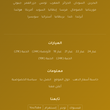
البحرين
السودان
الجزائر
المغرب
تونس
جزر القمر
جيبوتي
موريتانيا
الصومال
فرنسا
إيطاليا
السويد
أمريكا
هولندا
أيرلندا
كندا
بريطانيا
أستراليا
سويسرا
العيارات
عيار 24
عيار 22
عيار 21
عيار 18
الأونصة (24K)
الجنية (21K)
الجنية (24K)
الجنية (18K)
معلومات
حاسبة أسعار الذهب
حول الموقع
اتصل بنا
سياسة الخصوصية
أعلن معنا
تابعنا
فيسبوك
تويتر
إنستغرام
YouTube