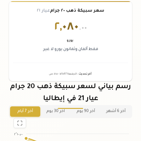
سعر سبيكة ذهب ٢٠ جرام
عيار ٢١
٢
,
٠٨٠
.٠٠
يورو
فقط ألفان وثمانون يورو لا غير
آخر تحديث
:
الجمعة ٠٧
٢٠٢٦ -
/٠٨/
٠٧:٠٥
ص
رسم بياني لسعر سبيكة ذهب 20 جرام
عيار 21 في إيطاليا
آخر 6 أشهر
آخر 90 يوم
آخر 30 يوم
آخر 7 أيام
٢٬١٠٠٫٠٠