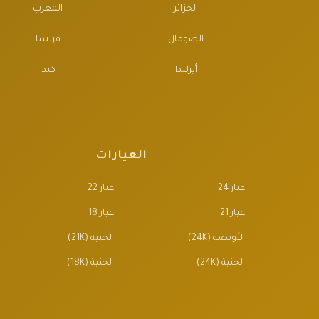
الجزائر
المغرب
الصومال
فرنسا
أيرلندا
كندا
العيارات
عيار 24
عيار 22
عيار 21
عيار 18
الأونصة (24K)
الجنية (21K)
الجنية (24K)
الجنية (18K)