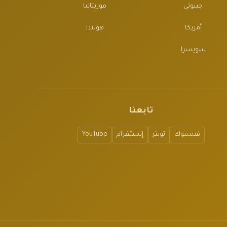
جيبوتي
موريتانيا
أمريكا
هولندا
سويسرا
تابعنا
فيسبوك
تويتر
إنستغرام
YouTube