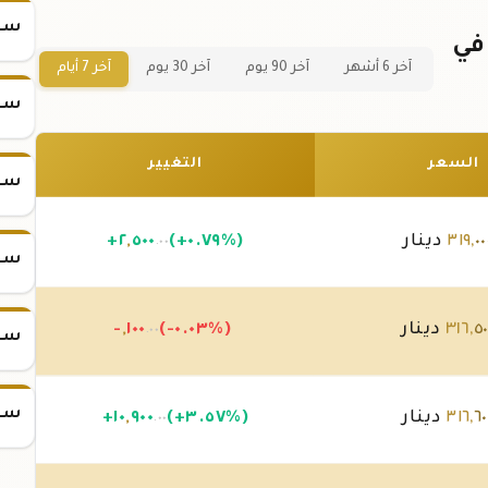
سعر
 سبيكة ذهب 20 جرام عيار 21 في
آخر 6 أشهر
آخر 90 يوم
آخر 30 يوم
آخر 7 أيام
سعر
السعر
التغيير
سعر
٠٠
,
٣١٩
دينار
(+٠.٧٩%)
٥٠٠
,
٢
+
.٠٠
سعر
٥٠
,
٣١٦
دينار
(-٠.٠٣%)
١٠٠
,
-
.٠٠
سعر
سعر
٦٠
,
٣١٦
دينار
(+٣.٥٧%)
٩٠٠
,
١٠
+
.٠٠