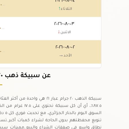
٠٤-٠٨-٢٠٢٦
٠٠
.٠٠
↑
الثلاثاء
٠٣-٠٨-٢٠٢٦
٠
.٠٠
↓
الاثنين
٠٢-٠٨-٢٠٢٦
٠
.٠٠
→
الأحد
٠١-٠٨-٢٠٢٦
٠
عن سبيكة ذهب ٢٠ جرام عيار ٢١ في الجزائر
.٠٠
→
السبت
٨٧.٥٪، أي أن كل سب