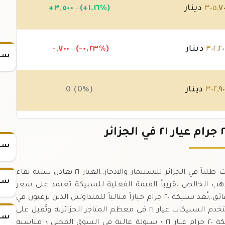
٧
,
٣٠٥
دينار
(+١.١٦%)
٥٠٠
,
٣
+
.٠٠
٢٠
,
٣٠٢
دينار
(-٠.٢٣%)
٧٠٠
,
-
.٠٠
سعر
٩٠
,
٣٠٢
دينار
0 (0%)
٩٠
,
٣٠٢
دينار
0 (0%)
سعر
سبيكة الذهب ٢٠ جرام عيار ٢١ هي واحدة من أكثر الفئات طلباً في الجزائر للاستثمار والادخار.,العيار ٢١ يعادل نسبة نقاء
سعر
يكة تحتوي على ١٧.٥ غرام من الذهب الخالص تقريباً.,القيمة الفعلية للسبيكة تعتمد على سعر
السوق اليوم بالدنار الجزائري، مع تحديث فوري كل ٥ دقائق.,تُعد سبيكة ٢٠ جرام خياراً مثالياً للمتداولين الذين يرغبون في
تنويع محفظتهم بدون الحاجة لشراء كميات أكبر.,تستخدم السبيكات عيار ٢١ في معظم المتاجر الجزائرية وتُقبل على
سعر
نطاق واسع في صفقات الشراء والبيع.,مميزات سبيكة ٢٠ جرام عيار ٢١:,• سيولة عالية في السوق المحلي.,• مناسبة