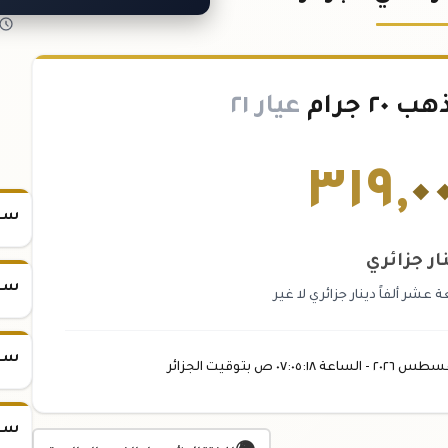
 جرام
عيار ٢١
٣١٩
,
٠
سعر س
ار جزائري
سعر س
عشر ألفاً دينار جزائري لا غير
سعر س
غسطس
٢٠٢٦ -
الساعة
٠٧:٠٥
:١٨
ص
بتوقيت الجزائر
سعر س