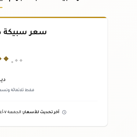
سعر سبيكة ذهب ٢٠
٠٠
.٠٠
دين
فقط ثلاثمائة وتسعة 
آخر تحديث
للأسعار
:
الجمعة ٠٧
أ