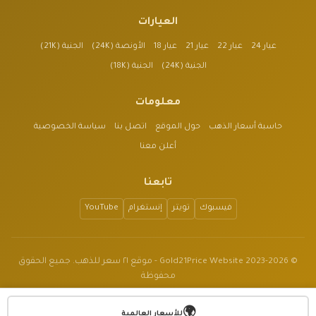
العيارات
عيار 24
عيار 22
عيار 21
عيار 18
الأونصة (24K)
الجنية (21K)
الجنية (24K)
الجنية (18K)
معلومات
حاسبة أسعار الذهب
حول الموقع
اتصل بنا
سياسة الخصوصية
أعلن معنا
تابعنا
فيسبوك
تويتر
إنستغرام
YouTube
© 2023-2026 Gold21Price Website - موقع ٢١ سعر للذهب. جميع الحقوق
محفوظة
الموقع للأغراض الإعلامية فقط وليس نصيحة مالية.
🌍
v1.3.2
للأسعار العالمية