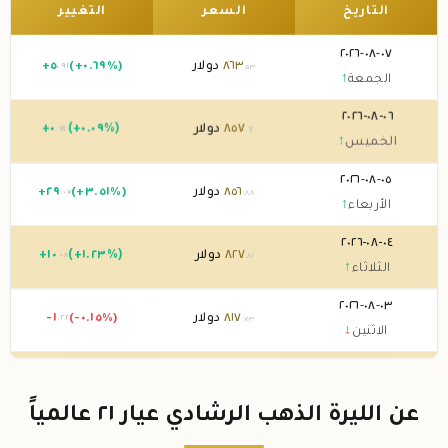
التاريخ
السعر
التغيير
٠٧-٠٨-٢٠٢٦
٨٦٣
دولار
(+٠.٦٩%)
٥
+
.٩١
.٥٣
الجمعة
↑
٠٦-٠٨-٢٠٢٦
٨٥٧
دولار
(+٠.٠٩%)
٠
+
.٧٤
.٦٢
الخميس
↑
٠٥-٠٨-٢٠٢٦
٨٥٦
دولار
(+٣.٥١%)
٢٩
+
.٠٧
.٨٨
الأربعاء
↑
٠٤-٠٨-٢٠٢٦
٨٢٧
دولار
(+١.٢٣%)
١٠
+
.٠٨
.٨١
الثلاثاء
↑
٠٣-٠٨-٢٠٢٦
٨١٧
دولار
(-٠.١٥%)
-١
.٢٢
.٧٣
الاثنين
↓
٠٢-٠٨-٢٠٢٦
٨١٨
دولار
0 (0%)
.٩٥
الأحد
→
عن الليرة الذهب الرشادي عيار ٢١ عالمياً
٠١-٠٨-٢٠٢٦
٨١٨
دولار
(-٠.٠٤%)
-٠
.٣٠
.٩٥