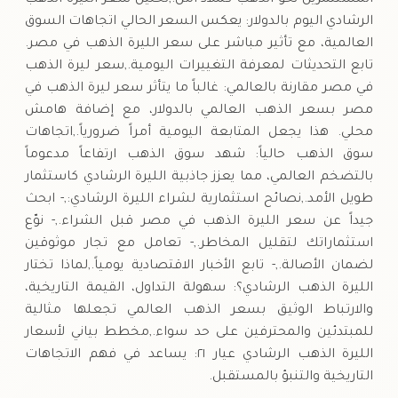
الرشادي اليوم بالدولار: يعكس السعر الحالي اتجاهات السوق
العالمية، مع تأثير مباشر على سعر الليرة الذهب في مصر.
تابع التحديثات لمعرفة التغييرات اليومية.,سعر ليرة الذهب
في مصر مقارنة بالعالمي: غالباً ما يتأثر سعر ليرة الذهب في
مصر بسعر الذهب العالمي بالدولار، مع إضافة هامش
محلي. هذا يجعل المتابعة اليومية أمراً ضرورياً.,اتجاهات
سوق الذهب حالياً: شهد سوق الذهب ارتفاعاً مدعوماً
بالتضخم العالمي، مما يعزز جاذبية الليرة الرشادي كاستثمار
طويل الأمد.,نصائح استثمارية لشراء الليرة الرشادي:,- ابحث
جيداً عن سعر الليرة الذهب في مصر قبل الشراء.,- نوّع
استثماراتك لتقليل المخاطر.,- تعامل مع تجار موثوقين
لضمان الأصالة.,- تابع الأخبار الاقتصادية يومياً.,لماذا تختار
الليرة الذهب الرشادي؟: سهولة التداول، القيمة التاريخية،
والارتباط الوثيق بسعر الذهب العالمي تجعلها مثالية
للمبتدئين والمحترفين على حد سواء.,مخطط بياني لأسعار
الليرة الذهب الرشادي عيار ٢١: يساعد في فهم الاتجاهات
التاريخية والتنبؤ بالمستقبل.