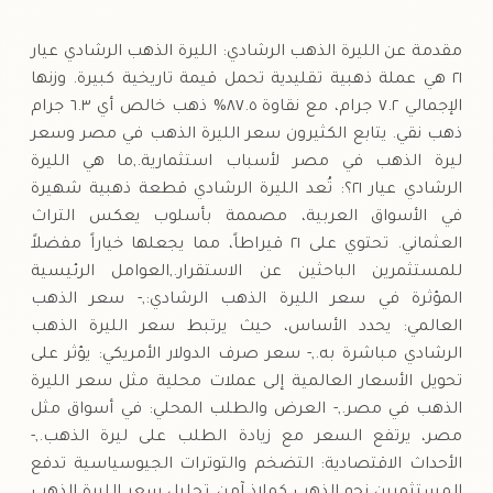
السبت
↓
مقدمة عن الليرة الذهب الرشادي: الليرة الذهب الرشادي عيار
٢١ هي عملة ذهبية تقليدية تحمل قيمة تاريخية كبيرة. وزنها
الإجمالي ٧.٢ جرام، مع نقاوة ٨٧.٥% ذهب خالص أي ٦.٣ جرام
ذهب نقي. يتابع الكثيرون سعر الليرة الذهب في مصر وسعر
ليرة الذهب في مصر لأسباب استثمارية.,ما هي الليرة
الرشادي عيار ٢١؟: تُعد الليرة الرشادي قطعة ذهبية شهيرة
في الأسواق العربية، مصممة بأسلوب يعكس التراث
العثماني. تحتوي على ٢١ قيراطاً، مما يجعلها خياراً مفضلاً
للمستثمرين الباحثين عن الاستقرار.,العوامل الرئيسية
المؤثرة في سعر الليرة الذهب الرشادي:,- سعر الذهب
العالمي: يحدد الأساس، حيث يرتبط سعر الليرة الذهب
الرشادي مباشرة به.,- سعر صرف الدولار الأمريكي: يؤثر على
تحويل الأسعار العالمية إلى عملات محلية مثل سعر الليرة
الذهب في مصر.,- العرض والطلب المحلي: في أسواق مثل
مصر، يرتفع السعر مع زيادة الطلب على ليرة الذهب.,-
الأحداث الاقتصادية: التضخم والتوترات الجيوسياسية تدفع
المستثمرين نحو الذهب كملاذ آمن.,تحليل سعر الليرة الذهب