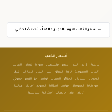
← سعر الذهب اليوم بالدولار عالمياً - تحديث لحظي
أسعار الذهب
عالمياً
الأردن
لبنان
مصر
فلسطين
سوريا
عُمان
الكويت
ألمانيا
السعودية
تركيا
العراق
ليبيا
اليمن
الإمارات
قطر
البحرين
السودان
الجزائر
المغرب
تونس
جزر القمر
جيبوتي
موريتانيا
الصومال
فرنسا
إيطاليا
السويد
أمريكا
هولندا
أيرلندا
كندا
بريطانيا
أستراليا
سويسرا