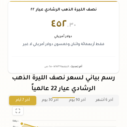
نصف الليرة الذهب الرشادي عيار ٢٢
٤٥٢
.٣٠
دولار أمريكي
فقط أربعمائة واثنان وخمسون دولار أمريكي لا غير
آخر تحديث
:
الجمعة ٠٧
٢٠٢٦ -
/٠٨/
٠٦:٠٥
ص
رسم بياني لسعر نصف الليرة الذهب
الرشادي عيار 22 عالمياً
آخر 6 أشهر
آخر 90 يوم
آخر 30 يوم
آخر 7 أيام
٤٥٥٫٠٠
٤٥٠٫٠٠