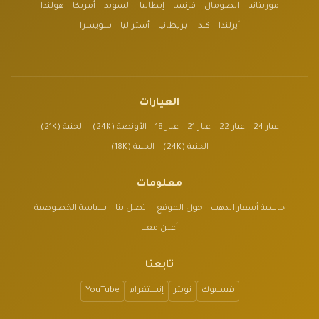
موريتانيا
الصومال
فرنسا
إيطاليا
السويد
أمريكا
هولندا
أيرلندا
كندا
بريطانيا
أستراليا
سويسرا
العيارات
عيار 24
عيار 22
عيار 21
عيار 18
الأونصة (24K)
الجنية (21K)
الجنية (24K)
الجنية (18K)
معلومات
حاسبة أسعار الذهب
حول الموقع
اتصل بنا
سياسة الخصوصية
أعلن معنا
تابعنا
فيسبوك
تويتر
إنستغرام
YouTube