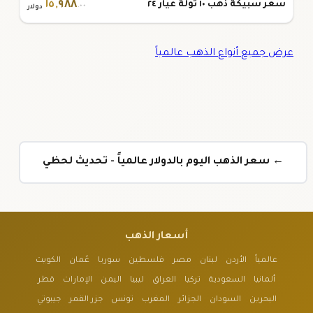
١٥
,
٩٨٨
سعر سبيكة ذهب ١٠ تولة عيار ٢٤
.٠٠
دولار
عرض جميع أنواع الذهب عالمياً
← سعر الذهب اليوم بالدولار عالمياً - تحديث لحظي
أسعار الذهب
عالمياً
الأردن
لبنان
مصر
فلسطين
سوريا
عُمان
الكويت
ألمانيا
السعودية
تركيا
العراق
ليبيا
اليمن
الإمارات
قطر
البحرين
السودان
الجزائر
المغرب
تونس
جزر القمر
جيبوتي