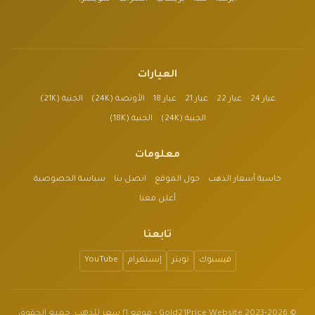
العيارات
عيار 24
عيار 22
عيار 21
عيار 18
الأونصة (24K)
الجنية (21K)
الجنية (24K)
الجنية (18K)
معلومات
حاسبة أسعار الذهب
حول الموقع
اتصل بنا
سياسة الخصوصية
أعلن معنا
تابعنا
فيسبوك
تويتر
إنستغرام
YouTube
© 2023-2026 Gold21Price Website - موقع ٢١ سعر للذهب. جميع الحقوق