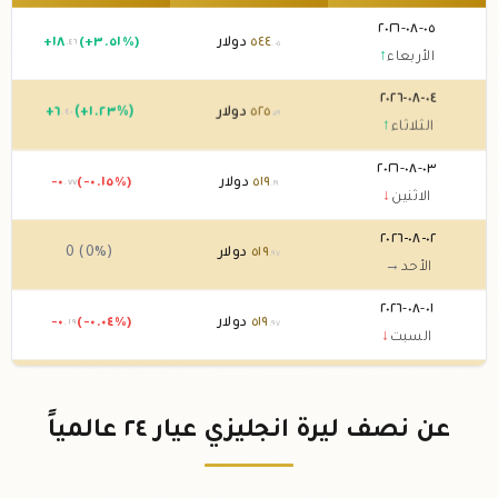
٠٥-٠٨-٢٠٢٦
٥٤٤
دولار
(+٣.٥١%)
١٨
+
.٤٦
.٠٥
الأربعاء
↑
٠٤-٠٨-٢٠٢٦
٥٢٥
دولار
(+١.٢٣%)
٦
+
.٤٠
.٥٩
الثلاثاء
↑
٠٣-٠٨-٢٠٢٦
٥١٩
دولار
(-٠.١٥%)
-٠
.٧٧
.١٩
الاثنين
↓
٠٢-٠٨-٢٠٢٦
٥١٩
دولار
0 (0%)
.٩٧
الأحد
→
٠١-٠٨-٢٠٢٦
٥١٩
دولار
(-٠.٠٤%)
-٠
.١٩
.٩٧
السبت
↓
٣١-٠٧-٢٠٢٦
٥٢٠
دولار
(-١.٦٥%)
-٨
.٧٢
.١٦
الجمعة
↓
عن نصف ليرة انجليزي عيار ٢٤ عالمياً
٣٠-٠٧-٢٠٢٦
٥٢٨
دولار
(+٢.٥٩%)
١٣
+
.٣٧
.٨٨
الخميس
↑