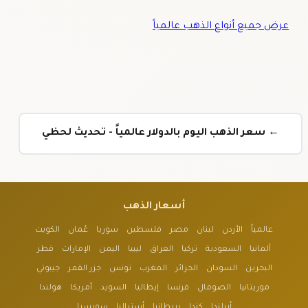
عرض جميع أنواع الذهب عالمياً
← سعر الذهب اليوم بالدولار عالمياً - تحديث لحظي
أسعار الذهب
عالمياً
الأردن
لبنان
مصر
فلسطين
سوريا
عُمان
الكويت
ألمانيا
السعودية
تركيا
العراق
ليبيا
اليمن
الإمارات
قطر
البحرين
السودان
الجزائر
المغرب
تونس
جزر القمر
جيبوتي
موريتانيا
الصومال
فرنسا
إيطاليا
السويد
أمريكا
هولندا
أيرلندا
كندا
بريطانيا
أستراليا
سويسرا