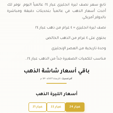
تابع سعر نصف ليرة انجليزي عيار ٢٤ عالمياً اليوم. نوفر لك
أحدث أسعار الذهب في عالمياً بتحديثات دقيقة ومباشرة
بالدولار أمريكي.
نصف ليرة انجليزي = ٤ غرام من ذهب عيار ٢٤
يحتوي على ٤ غرام من الذهب الخالص
وحدة تاريخية من العصر الإنجليزي
مناسب للكميات الصغيرة جداً من الذهب عيار ٢٤…
باقي أسعار شاشة الذهب
آخر تحديث
:
الأربعاء ٠٥
٢٠٢٦ -
/٠٨/
٠٦:٢٣
م
أسعار الليرة الذهب
عيار 24
عيار 22
عيار 21