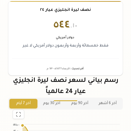
نصف ليرة انجليزي عيار ٢٤
٥٤٤
.١٠
دولار أمريكي
فقط خمسمائة وأربعة وأربعون دولار أمريكي لا غير
آخر تحديث
:
الأربعاء ٠٥
٢٠٢٦ -
/٠٨/
٠٦:٢٣
م
رسم بياني لسعر نصف ليرة انجليزي
عيار 24 عالمياً
آخر 6 أشهر
آخر 90 يوم
آخر 30 يوم
آخر 7 أيام
٥٤٥٫٠٠
٥٤٠٫٠٠