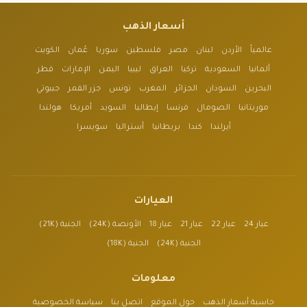
أسعار الذهب
عالمياً
الأردن
لبنان
مصر
فلسطين
سوريا
عُمان
الكويت
ألمانيا
السعودية
تركيا
العراق
ليبيا
اليمن
الإمارات
قطر
البحرين
السودان
الجزائر
المغرب
تونس
جزر القمر
جيبوتي
موريتانيا
الصومال
فرنسا
إيطاليا
السويد
أمريكا
هولندا
أيرلندا
كندا
بريطانيا
أستراليا
سويسرا
العيارات
عيار 24
عيار 22
عيار 21
عيار 18
الأونصة (24K)
الجنية (21K)
الجنية (24K)
الجنية (18K)
معلومات
حاسبة أسعار الذهب
حول الموقع
اتصل بنا
سياسة الخصوصية