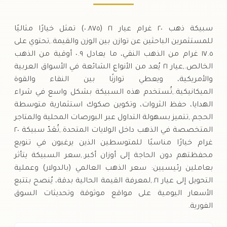
سبيكة ذهب ٢٠ غرام عيار ٢١ (٠.٨٧٥) تمثل خيارًا مثاليًا
للمستثمرين الباحثين عن توازن بين الوزن والقيمة.,تحتوي على
١٧.٥ غرام من الذهب النقي، ما يعادل ٠.٩ أوقية من الذهب
الخالص.,عيار ٢١ يُعد من الأنواع الشائعة في الأسواق العربية
والأمريكية، ويعطي توازنًا بين النقاء والقوة
الميكانيكية.,تُستخدم هذه السبيكة بشكل واسع في شراء
الهدايا، حفظ الثروات، وتكوين صكوك استثمارية متوسطة
الحجم.,تتميز بسهولة التداول عبر البورصات المحلية والمتاجر
المتخصصة في الذهب داخل الولايات المتحدة.,تُعَدّ سبيكة ٢٠
غرام خيارًا مناسبًا للمتوسطين الذين يرغبون في تنويع
محفظتهم دون الحاجة إلى أوزان أكبر.,سعر السبيكة يتأثر
بعاملين رئيسيين: سعر الذهب العالمي (بالدولار) وعملية
التحويل إلى عيار ٢١.,لمعرفة القيمة الحالية بدقة، يُنصح بتتبع
الأسعار اليومية على مواقع موثوقة وتحديثات السوق
الفورية.