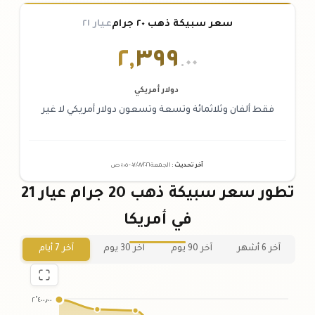
سعر سبيكة ذهب ٢٠ جرام
عيار ٢١
٢
,
٣٩٩
.٠٠
دولار أمريكي
فقط ألفان وثلاثمائة وتسعة وتسعون دولار أمريكي لا غير
آخر تحديث
:
الجمعة ٠٧
٢٠٢٦ -
/٠٨/
٠١:٠٥
ص
تطور سعر سبيكة ذهب 20 جرام عيار 21
في أمريكا
آخر 6 أشهر
آخر 90 يوم
آخر 30 يوم
آخر 7 أيام
٢٬٤٠٠٫٠٠