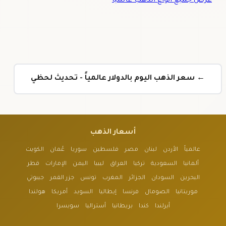
عرض جميع أنواع الذهب عالمياً
← سعر الذهب اليوم بالدولار عالمياً - تحديث لحظي
أسعار الذهب
عالمياً
الأردن
لبنان
مصر
فلسطين
سوريا
عُمان
الكويت
ألمانيا
السعودية
تركيا
العراق
ليبيا
اليمن
الإمارات
قطر
البحرين
السودان
الجزائر
المغرب
تونس
جزر القمر
جيبوتي
موريتانيا
الصومال
فرنسا
إيطاليا
السويد
أمريكا
هولندا
أيرلندا
كندا
بريطانيا
أستراليا
سويسرا