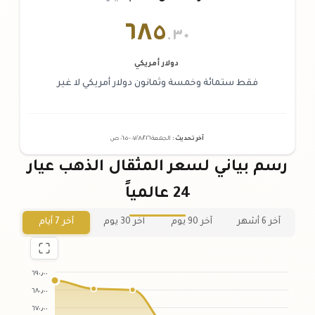
٦٨٥
.٣٠
دولار أمريكي
فقط ستمائة وخمسة وثمانون دولار أمريكي لا غير
آخر تحديث
:
الجمعة ٠٧
٢٠٢٦ -
/٠٨/
٠٦:٠٥
ص
رسم بياني لسعر المثقال الذهب عيار
24 عالمياً
آخر 6 أشهر
آخر 90 يوم
آخر 30 يوم
آخر 7 أيام
٦٩٠٫٠٠
٦٨٠٫٠٠
٦٧٠٫٠٠