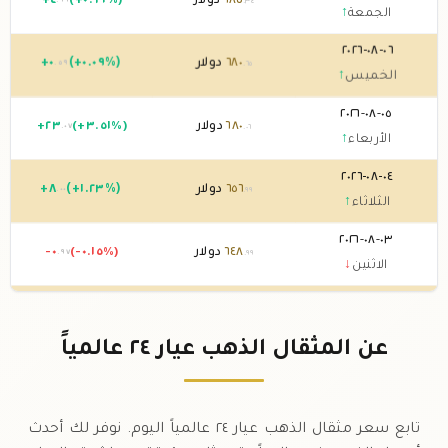
٦٨٥
دولار
(+٠.٦٩%)
٤
+
.٦٩
.٣٤
الجمعة
↑
٠٦-٠٨-٢٠٢٦
٦٨٠
دولار
(+٠.٠٩%)
٠
+
.٥٩
.٦٥
الخميس
↑
٠٥-٠٨-٢٠٢٦
٦٨٠
دولار
(+٣.٥١%)
٢٣
+
.٠٧
.٠٦
الأربعاء
↑
٠٤-٠٨-٢٠٢٦
٦٥٦
دولار
(+١.٢٣%)
٨
+
.٠٠
.٩٩
الثلاثاء
↑
٠٣-٠٨-٢٠٢٦
٦٤٨
دولار
(-٠.١٥%)
-٠
.٩٧
.٩٩
الاثنين
↓
٠٢-٠٨-٢٠٢٦
٦٤٩
دولار
0 (0%)
.٩٦
الأحد
→
عن المثقال الذهب عيار ٢٤ عالمياً
٠١-٠٨-٢٠٢٦
٦٤٩
دولار
(-٠.٠٤%)
-٠
.٢٤
.٩٦
السبت
↓
تابع سعر مثقال الذهب عيار ٢٤ عالمياً اليوم. نوفر لك أحدث