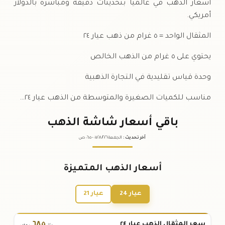
أسعار الذهب في عالمياً بتحديثات دقيقة ومباشرة بالدولار
أمريكي.
المثقال الواحد = ٥ غرام من ذهب عيار ٢٤
يحتوي على ٥ غرام من الذهب الخالص
وحدة قياس تقليدية في التجارة الذهبية
مناسب للكميات الصغيرة والمتوسطة من الذهب عيار ٢٤…
باقي أسعار شاشة الذهب
آخر تحديث
:
الجمعة ٠٧
٢٠٢٦ -
/٠٨/
٠٦:٠٥
ص
أسعار الذهب المتميزة
عيار 24
عيار 21
٦٨٥
سعر المثقال الذهب عيار ٢٤