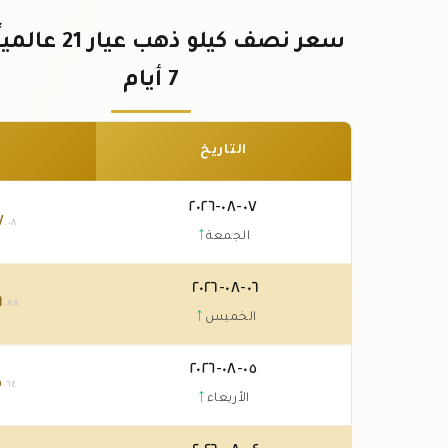
سعر نصف كيلو ذهب عيار 
7 أيام
التاريخ
٠٧-٠٨-٢٠٢٦
٧
.٠٨
↑
الجمعة
٠٦-٠٨-٢٠٢٦
٦
.٨٨
↑
الخميس
٠٥-٠٨-٢٠٢٦
٥
.٦٤
↑
الأربعاء