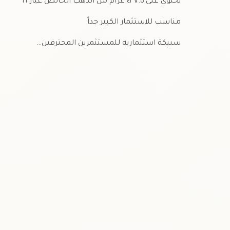
يحتوي على ٤٣٧.٥ غرام من الذهب الخالص عيار ٢١
مناسب للاستثمار الكبير جداً
سبيكة استثمارية للمستثمرين المحترفين…