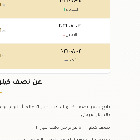
٠٤-٠٨-٢٠٢٦
٦
.٦٣
↑
الثلاثاء
٠٣-٠٨-٢٠٢٦
٦
.٨٤
↓
الاثنين
٠٢-٠٨-٢٠٢٦
١
.٥٩
→
الأحد
٠١-٠٨-٢٠٢٦
١
عن نصف كيلو ذهب ع
.٥٩
↓
السبت
تابع سعر نصف كيلو الذهب
بالدولار أمريكي.
نصف كيلو = ٥٠٠ غرام من ذهب عيار ٢١