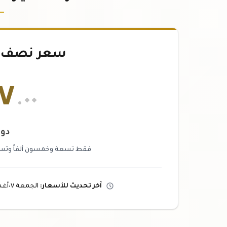
سعر نصف ك
٧
.٠٠
دول
فقط تسعة وخمسون ألفاً وتسعم
آخر تحديث
للأسعار
:
الجمعة ٠٧
أغ