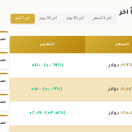
21 عالمياً اخر
آخر 6 أشهر
آخر 90 يوم
آخر 30 يوم
آخر 7 أيام
سعر
السعر
التغيير
سعر
٩٦
,
٥٩
دولار
(+٠.٦٩%)
٤١٠
+
.٢٠
سعر
٥٥
,
٥٩
دولار
(+٠.٠٩%)
٥١
+
.٢٣
سعر
٥٠
,
٥٩
دولار
(+٣.٥١%)
٠١٩
,
٢
+
.٠٢
سعر