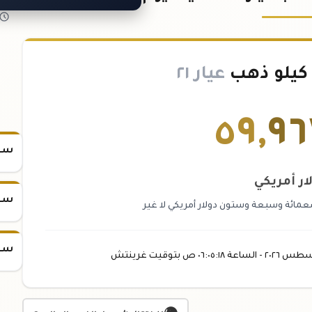
يلو ذهب
عيار ٢١
٥٩
,
٩٦
سعر
ار أمريكي
سعر
ائة وسبعة وستون دولار أمريكي لا غير
سعر
سطس
٢٠٢٦ -
الساعة
٠٦:٠٥
:١٨
ص
بتوقيت غرينتش