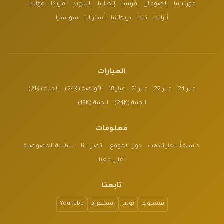
موريتانيا
الصومال
فرنسا
إيطاليا
السويد
أمريكا
هولندا
أيرلندا
كندا
بريطانيا
أستراليا
سويسرا
العيارات
عيار 24
عيار 22
عيار 21
عيار 18
الأونصة (24K)
الجنية (21K)
الجنية (24K)
الجنية (18K)
معلومات
حاسبة أسعار الذهب
حول الموقع
اتصل بنا
سياسة الخصوصية
أعلن معنا
تابعنا
فيسبوك
تويتر
إنستغرام
YouTube