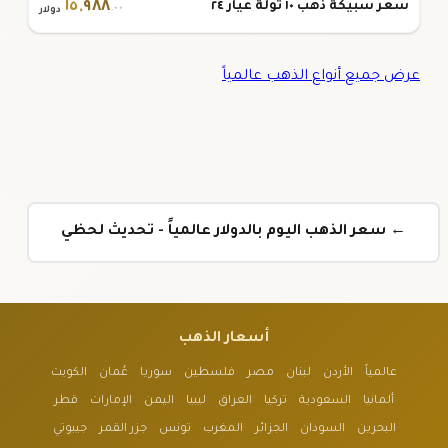
١٥
,
٩٨٨
سعر سبيكة ذهب ١٠ تولة عيار ٢٤
.٠٠
دولار
عرض جميع أنواع الذهب عالمياً
← سعر الذهب اليوم بالدولار عالمياً - تحديث لحظي
أسعار الذهب
عالمياً
الأردن
لبنان
مصر
فلسطين
سوريا
عُمان
الكويت
ألمانيا
السعودية
تركيا
العراق
ليبيا
اليمن
الإمارات
قطر
البحرين
السودان
الجزائر
المغرب
تونس
جزر القمر
جيبوتي