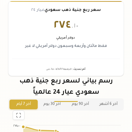
سعر ربع جنية ذهب سعودي
عيار ٢٤
٢٧٤
.١٠
دولار أمريكي
فقط مائتان وأربعة وسبعون دولار أمريكي لا غير
آخر تحديث
:
الجمعة ٠٧
٢٠٢٦ -
/٠٨/
٠٦:٠٥
ص
رسم بياني لسعر ربع جنية ذهب
سعودي عيار 24 عالمياً
آخر 6 أشهر
آخر 90 يوم
آخر 30 يوم
آخر 7 أيام
٢٧٥٫٠٠