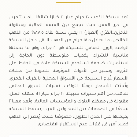
تعد سبيكة الذهب ٢٠ جرام عيار ٢١ خيارًا شائعًا للمستثمرين
في جزر القمر، حيث تجمع بين القيمة العالية وسهولة
التخزين.,العَرْي (العيار) ٢١ يعني نسبة نقاء ٨٧.٥% من الذهب
الخالص، ما يعادل ١٧.٥ جرام من الذهب النقي داخل السبيكة
الواحدة.,الوزن الصافي للسبيكة هو ٢٠ جرام، وهو ما يجعلها
مناسبة للشراء بكميات متوسطة دون الحاجة إلى
استثمارات ضخمة.,تستخدم السبيكة عادة في الحفظ على
الثروة، وتعتبر من الأدوات الموثوقة للتحوط من تقلبات
الأسعار.,تُباع السبيكة في الأسواق المحلية بالفرنك القمري،
وتُحدّث الأسعار يوميًا لتواكب تغيرات السوق العالمي
للذهب.,من أهم مميزات سبيكة ٢٠ جرام عيار ٢١: سهلة النقل،
مقبولة في معظم البنوك والمؤسسات المالية، وتُعد معيارًا
شائعًا في الصفقات بين المتداولين العرب.,تحتفظ السبيكة
بقيمتها على المدى الطويل، خصوصًا عندما يُنظر إلى الذهب
كملاذ آمن في فترات عدم الاستقرار الاقتصادي.