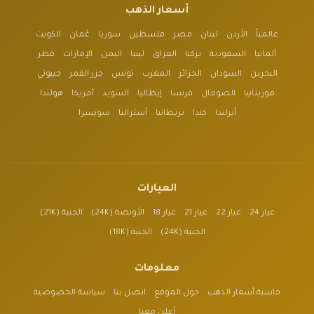
أسعار الذهب
عالمياً
الأردن
لبنان
مصر
فلسطين
سوريا
عُمان
الكويت
ألمانيا
السعودية
تركيا
العراق
ليبيا
اليمن
الإمارات
قطر
البحرين
السودان
الجزائر
المغرب
تونس
جزر القمر
جيبوتي
موريتانيا
الصومال
فرنسا
إيطاليا
السويد
أمريكا
هولندا
أيرلندا
كندا
بريطانيا
أستراليا
سويسرا
العيارات
عيار 24
عيار 22
عيار 21
عيار 18
الأونصة (24K)
الجنية (21K)
الجنية (24K)
الجنية (18K)
معلومات
حاسبة أسعار الذهب
حول الموقع
اتصل بنا
سياسة الخصوصية
أعلن معنا