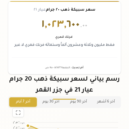
سعر سبيكة ذهب ٢٠ جرام
عيار ٢١
١
,
٠٢٣
,
٦٠٠
.٠٠
فرنك قمري
فقط مليون وثلاثة وعشرون ألفاً وستمائة فرنك قمري لا غير
آخر تحديث
:
الجمعة ٠٧
٢٠٢٦ -
/٠٨/
٠٩:٠٥
ص
رسم بياني لسعر سبيكة ذهب 20 جرام
عيار 21 في جزر القمر
آخر 6 أشهر
آخر 90 يوم
آخر 30 يوم
آخر 7 أيام
١٬٠٣٠٬٠٠٠٫٠٠
١٬٠٢٠٬٠٠٠٫٠٠