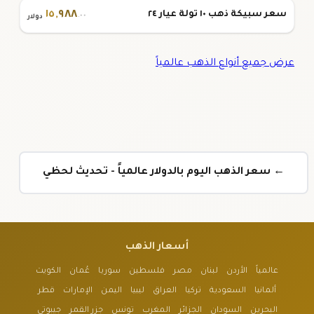
١٥
,
٩٨٨
سعر سبيكة ذهب ١٠ تولة عيار ٢٤
.٠٠
دولار
عرض جميع أنواع الذهب عالمياً
← سعر الذهب اليوم بالدولار عالمياً - تحديث لحظي
أسعار الذهب
عالمياً
الأردن
لبنان
مصر
فلسطين
سوريا
عُمان
الكويت
ألمانيا
السعودية
تركيا
العراق
ليبيا
اليمن
الإمارات
قطر
البحرين
السودان
الجزائر
المغرب
تونس
جزر القمر
جيبوتي