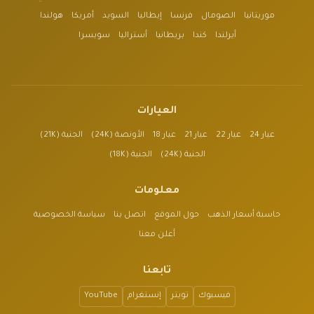
موريتانيا
الصومال
فرنسا
إيطاليا
السويد
أمريكا
هولندا
أيرلندا
كندا
بريطانيا
أستراليا
سويسرا
العيارات
عيار 24
عيار 22
عيار 21
عيار 18
الأونصة (24K)
الجنية (21K)
الجنية (24K)
الجنية (18K)
معلومات
حاسبة أسعار الذهب
حول الموقع
اتصل بنا
سياسة الخصوصية
أعلن معنا
تابعنا
فيسبوك
تويتر
إنستغرام
YouTube