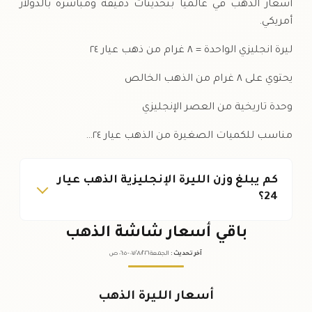
أسعار الذهب في عالمياً بتحديثات دقيقة ومباشرة بالدولار
أمريكي.
ليرة انجليزي الواحدة = ٨ غرام من ذهب عيار ٢٤
يحتوي على ٨ غرام من الذهب الخالص
وحدة تاريخية من العصر الإنجليزي
مناسب للكميات الصغيرة من الذهب عيار ٢٤…
كم يبلغ وزن الليرة الإنجليزية الذهب عيار
24؟
باقي أسعار شاشة الذهب
آخر تحديث
:
الجمعة ٠٧
٢٠٢٦ -
/٠٨/
٠٦:٠٥
ص
أسعار الليرة الذهب