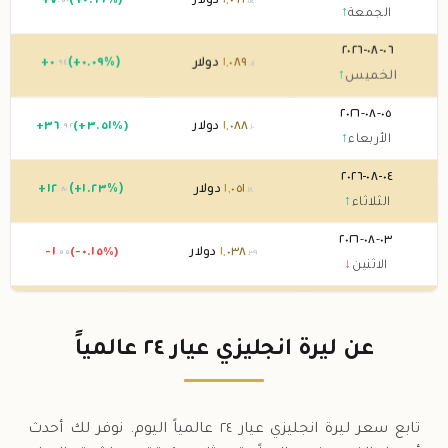
٠٩٦
,
١
دولار
(+٠.٦٩%)
٧
+
.٥٠
.٥٤
الجمعة
↑
٠٦-٠٨-٢٠٢٦
٠٨٩
,
١
دولار
(+٠.٠٩%)
٠
+
.٩٤
.٠٤
الخميس
↑
٠٥-٠٨-٢٠٢٦
٠٨٨
,
١
دولار
(+٣.٥١%)
٣٦
+
.٩٢
.١٠
الأربعاء
↑
٠٤-٠٨-٢٠٢٦
٠٥١
,
١
دولار
(+١.٢٣%)
١٢
+
.٨٠
.١٨
الثلاثاء
↑
٠٣-٠٨-٢٠٢٦
٠٣٨
,
١
دولار
(-٠.١٥%)
-١
.٥٥
.٣٩
الاثنين
↓
٠٢-٠٨-٢٠٢٦
٠٣٩
,
١
دولار
0 (0%)
.٩٤
الأحد
→
عن ليرة انجليزي عيار ٢٤ عالمياً
٠١-٠٨-٢٠٢٦
٠٣٩
,
١
دولار
(-٠.٠٤%)
-٠
.٣٨
.٩٤
السبت
↓
تابع سعر ليرة انجليزي عيار ٢٤ عالمياً اليوم. نوفر لك أحدث