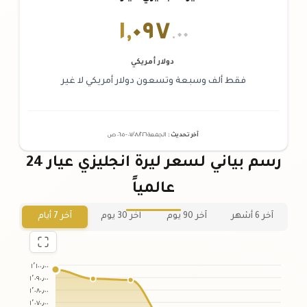
١
,
٠٩٧
.٠٠
دولار أمريكي
فقط ألف وسبعة وتسعون دولار أمريكي لا غير
آخر تحديث
:
الجمعة ٠٧
٢٠٢٦ -
/٠٨/
٠٦:٠٥
ص
رسم بياني لسعر ليرة انجليزي عيار 24
عالمياً
آخر 6 أشهر
آخر 90 يوم
آخر 30 يوم
آخر 7 أيام
١٬١٠٠٫٠٠
١٬٠٩٠٫٠٠
١٬٠٨٠٫٠٠
١٬٠٧٠٫٠٠