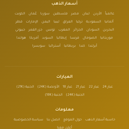
أسعار الذهب
عالمياً
الأردن
لبنان
مصر
فلسطين
سوريا
عُمان
الكويت
ألمانيا
السعودية
تركيا
العراق
ليبيا
اليمن
الإمارات
قطر
البحرين
السودان
الجزائر
المغرب
تونس
جزر القمر
جيبوتي
موريتانيا
الصومال
فرنسا
إيطاليا
السويد
أمريكا
هولندا
أيرلندا
كندا
بريطانيا
أستراليا
سويسرا
العيارات
عيار 24
عيار 22
عيار 21
عيار 18
الأونصة (24K)
الجنية (21K)
الجنية (24K)
الجنية (18K)
معلومات
حاسبة أسعار الذهب
حول الموقع
اتصل بنا
سياسة الخصوصية
أعلن معنا