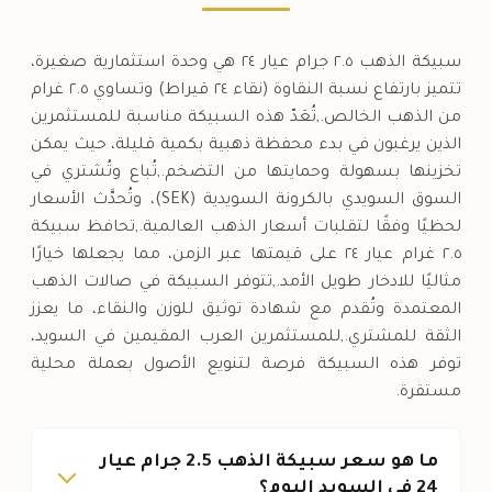
سبيكة الذهب ٢.٥ جرام عيار ٢٤ هي وحدة استثمارية صغيرة،
تتميز بارتفاع نسبة النقاوة (نقاء ٢٤ قيراط) وتساوي ٢.٥ غرام
من الذهب الخالص.,تُعَدّ هذه السبيكة مناسبة للمستثمرين
الذين يرغبون في بدء محفظة ذهبية بكمية قليلة، حيث يمكن
تخزينها بسهولة وحمايتها من التضخم.,تُباع وتُشتري في
السوق السويدي بالكرونة السويدية (SEK)، وتُحدَّث الأسعار
لحظيًا وفقًا لتقلبات أسعار الذهب العالمية.,تحافظ سبيكة
٢.٥ غرام عيار ٢٤ على قيمتها عبر الزمن، مما يجعلها خيارًا
مثاليًا للادخار طويل الأمد.,تتوفر السبيكة في صالات الذهب
المعتمدة وتُقدم مع شهادة توثيق للوزن والنقاء، ما يعزز
الثقة للمشتري.,للمستثمرين العرب المقيمين في السويد،
توفر هذه السبيكة فرصة لتنويع الأصول بعملة محلية
مستقرة.
ما هو سعر سبيكة الذهب 2.5 جرام عيار
24 في السويد اليوم؟