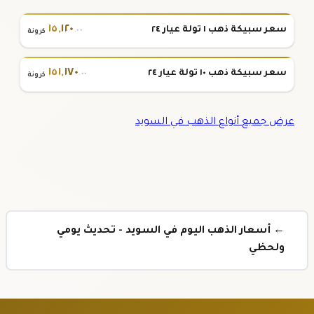
١٥
,
١٢٠
سعر سبيكة ذهب ١ تولة عيار ٢٤
.٠٠
كرونة
١٥١
,
١٧٠
سعر سبيكة ذهب ١٠ تولة عيار ٢٤
.٠٠
كرونة
عرض جميع أنواع الذهب في السويد
← أسعار الذهب اليوم في السويد - تحديث يومي
ولحظي