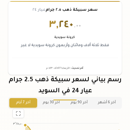
سعر سبيكة ذهب ٢.٥ جرام
عيار ٢٤
٣
,
٢٤٠
.٠٠
كرونة سويدية
فقط ثلاثة آلاف ومائتان وأربعون كرونة سويدية لا غير
آخر تحديث
:
الأربعاء ٠٥
٢٠٢٦ -
/٠٨/
٠٧:٢٣
م
رسم بياني لسعر سبيكة ذهب 2.5 جرام
عيار 24 في السويد
آخر 6 أشهر
آخر 90 يوم
آخر 30 يوم
آخر 7 أيام
٣٬٢٥٠٫٠٠