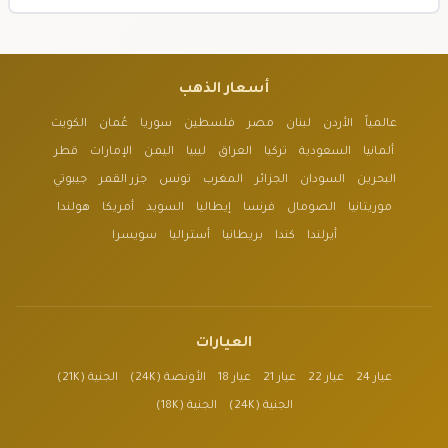
أسعار الذهب
عالمياً
الأردن
لبنان
مصر
فلسطين
سوريا
عُمان
الكويت
ألمانيا
السعودية
تركيا
العراق
ليبيا
اليمن
الإمارات
قطر
البحرين
السودان
الجزائر
المغرب
تونس
جزر القمر
جيبوتي
موريتانيا
الصومال
فرنسا
إيطاليا
السويد
أمريكا
هولندا
أيرلندا
كندا
بريطانيا
أستراليا
سويسرا
العيارات
عيار 24
عيار 22
عيار 21
عيار 18
الأونصة (24K)
الجنية (21K)
الجنية (24K)
الجنية (18K)