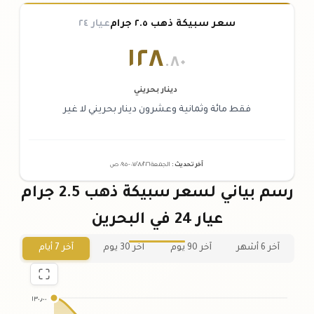
سعر سبيكة ذهب ٢.٥ جرام
عيار ٢٤
١٢٨
.٨٠
دينار بحريني
فقط مائة وثمانية وعشرون دينار بحريني لا غير
آخر تحديث
:
الجمعة ٠٧
٢٠٢٦ -
/٠٨/
٠٩:٠٥
ص
رسم بياني لسعر سبيكة ذهب 2.5 جرام
عيار 24 في البحرين
آخر 6 أشهر
آخر 90 يوم
آخر 30 يوم
آخر 7 أيام
١٣٠٫٠٠