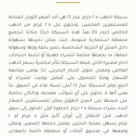
سبيكة الذهب ٢.٥ جرام عيار ٢٤ هي أحد أصغر الأوزان المتاحة
للمستثمرين المحليين، وتحتوي على ٢.٥ غرام من الذهب
الخالص (عيار ٢٤).,تعدّ هذه السبيكة خيارًا مثاليًا لتجميع
محفظة استثمارية متنوعة، حيث يمكن تخزينها بسهولة
داخل المنزل أو الخزينة الشخصية.,تتميز بخفة وزنها وسهولة
حملها، ما يجعلها ملائمة للشراء كهدية أو لتلبية احتياجات
ادخار قصيرة الأجل.,قيمة السبيكة تتأثر مباشرةً بسعر الذهب
العالمي ومعدل تحويل الدينار البحريني، لذا يوصى بمتابعة
الأسعار يوميًا للحصول على أفضل توقيت للشراء أو
البيع.,توفر السبيكة عيار ٢٤ أعلى نسبة نقاء في السوق، ما
يعني أنها لا تحتوي على أي شوائب معدنية، وبالتالي تحافظ
على قيمتها على المدى الطويل.,يمكن للمستثمرين الصغار
البدء بشراء سبيكة ٢.٥ جرام كخطوة أولى للدخول إلى سوق
الذهب قبل الانتقال إلى أوزان أكبر مثل ٥ غرام أو ١٠
غرام.,تسهل عملية التخزين بفضل حجمها الصغير، ويمكن
وضعها في صندوق أمانات أو محفظة خاصة بالمعادن