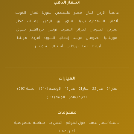
أسعار الذهب
عالمياً
الأردن
لبنان
مصر
فلسطين
سوريا
عُمان
الكويت
ألمانيا
السعودية
تركيا
العراق
ليبيا
اليمن
الإمارات
قطر
البحرين
السودان
الجزائر
المغرب
تونس
جزر القمر
جيبوتي
موريتانيا
الصومال
فرنسا
إيطاليا
السويد
أمريكا
هولندا
أيرلندا
كندا
بريطانيا
أستراليا
سويسرا
العيارات
عيار 24
عيار 22
عيار 21
عيار 18
الأونصة (24K)
الجنية (21K)
الجنية (24K)
الجنية (18K)
معلومات
حاسبة أسعار الذهب
حول الموقع
اتصل بنا
سياسة الخصوصية
أعلن معنا