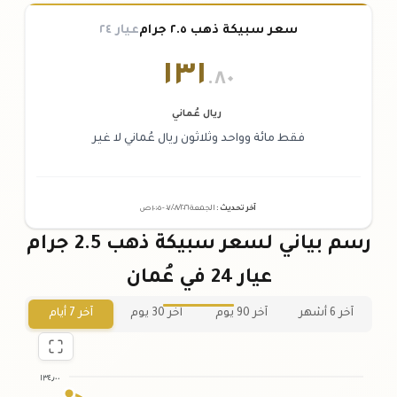
سعر سبيكة ذهب ٢.٥ جرام
عيار ٢٤
١٣١
.٨٠
ريال عُماني
فقط مائة وواحد وثلاثون ريال عُماني لا غير
آخر تحديث
:
الجمعة ٠٧
٢٠٢٦ -
/٠٨/
١٠:٠٥
ص
رسم بياني لسعر سبيكة ذهب 2.5 جرام
عيار 24 في عُمان
آخر 6 أشهر
آخر 90 يوم
آخر 30 يوم
آخر 7 أيام
١٣٤٫٠٠