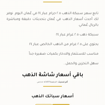
تابع سعر سبيكة الذهب ٢.٥ جرام عيار ٢٤ في عُمان اليوم. نوفر
لك أحدث أسعار الذهب في عُمان بتحديثات دقيقة ومباشرة
بالريال عُماني.
سبيكة ذهب ٢.٥ غرام عيار ٢٤
يحتوي على ٢.٥ غرام من الذهب الخالص عيار ٢٤
مناسب للاستثمار والادخار بكميات صغيرة جداً
سهل التخزين والحمل…
باقي أسعار شاشة الذهب
آخر تحديث
:
الجمعة ٠٧
٢٠٢٦ -
/٠٨/
١٠:٠٥
ص
أسعار سبائك الذهب