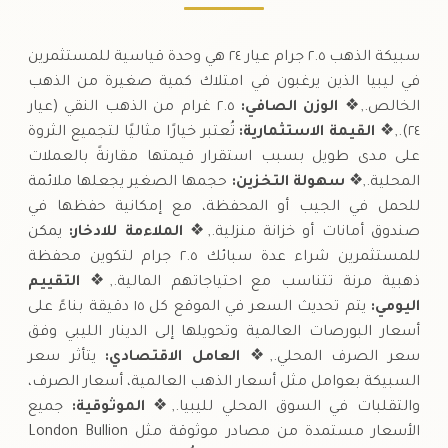
سبيكة الذهب ٢.٥ جرام عيار ٢٤ هي وحدة قياسية للمستثمرين
في ليبيا الذين يرغبون في امتلاك كمية صغيرة من الذهب
الخالص.,❖
الوزن الصافي:
٢.٥ غرام من الذهب النقي (عيار
٢٤).,❖
القيمة الاستثمارية:
تُعتبر خيارًا مثاليًا لتجميع الثروة
على مدى طويل بسبب استقرار قيمتها مقارنةً بالعملات
المحلية.,❖
سهولة التخزين:
حجمها الصغير يجعلها ملائمة
للحمل في الجيب أو المحفظة، مع إمكانية حفظها في
صندوق أمانات أو خزانة منزلية.,❖
الملاءمة للادخار:
يمكن
للمستثمرين شراء عدة سبائك ٢.٥ جرام لتكوين محفظة
ذهبية مرنة تتناسب مع احتياجاتهم المالية.,❖
التقييم
اليومي:
يتم تحديث السعر في الموقع كل ١٥ دقيقة بناءً على
أسعار البورصات العالمية وتحويلها إلى الدينار الليبي وفق
سعر الصرف المحلي.,❖
العامل الاقتصادي:
يتأثر سعر
السبيكة بعوامل مثل أسعار الذهب العالمية، أسعار الصرف،
والتقلبات في السوق المحلي لليبيا.,❖
الموثوقية:
جميع
الأسعار مستمدة من مصادر موثوقة مثل London Bullion