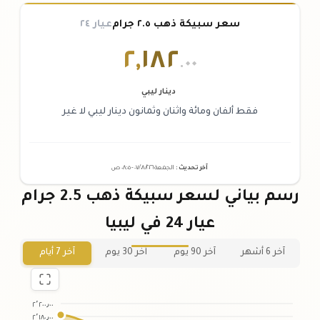
سعر سبيكة ذهب ٢.٥ جرام
عيار ٢٤
٢
,
١٨٢
.٠٠
دينار ليبي
فقط ألفان ومائة واثنان وثمانون دينار ليبي لا غير
آخر تحديث
:
الجمعة ٠٧
٢٠٢٦ -
/٠٨/
٠٨:٠٥
ص
رسم بياني لسعر سبيكة ذهب 2.5 جرام
عيار 24 في ليبيا
آخر 6 أشهر
آخر 90 يوم
آخر 30 يوم
آخر 7 أيام
٢٬٢٠٠٫٠٠
٢٬١٨٠٫٠٠