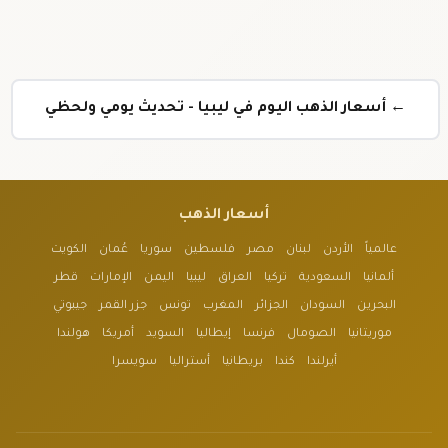
← أسعار الذهب اليوم في ليبيا - تحديث يومي ولحظي
أسعار الذهب
عالمياً
الأردن
لبنان
مصر
فلسطين
سوريا
عُمان
الكويت
ألمانيا
السعودية
تركيا
العراق
ليبيا
اليمن
الإمارات
قطر
البحرين
السودان
الجزائر
المغرب
تونس
جزر القمر
جيبوتي
موريتانيا
الصومال
فرنسا
إيطاليا
السويد
أمريكا
هولندا
أيرلندا
كندا
بريطانيا
أستراليا
سويسرا