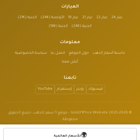
العيارات
عيار 24
عيار 22
عيار 21
عيار 18
الأونصة (24K)
الجنية (21K)
الجنية (24K)
الجنية (18K)
معلومات
حاسبة أسعار الذهب
حول الموقع
اتصل بنا
سياسة الخصوصية
أعلن معنا
تابعنا
فيسبوك
تويتر
إنستغرام
YouTube
© 2023-2026 Gold21Price Website - موقع ٢١ سعر للذهب. جميع الحقوق
محفوظة
الموقع للأغراض الإعلامية فقط وليس نصيحة مالية.
🌍
v1.3.2
للأسعار العالمية