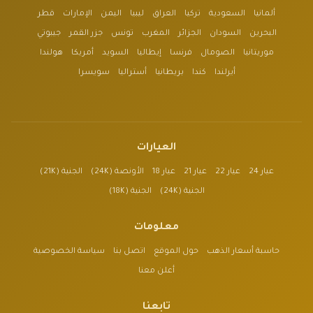
ألمانيا
السعودية
تركيا
العراق
ليبيا
اليمن
الإمارات
قطر
البحرين
السودان
الجزائر
المغرب
تونس
جزر القمر
جيبوتي
موريتانيا
الصومال
فرنسا
إيطاليا
السويد
أمريكا
هولندا
أيرلندا
كندا
بريطانيا
أستراليا
سويسرا
العيارات
عيار 24
عيار 22
عيار 21
عيار 18
الأونصة (24K)
الجنية (21K)
الجنية (24K)
الجنية (18K)
معلومات
حاسبة أسعار الذهب
حول الموقع
اتصل بنا
سياسة الخصوصية
أعلن معنا
تابعنا