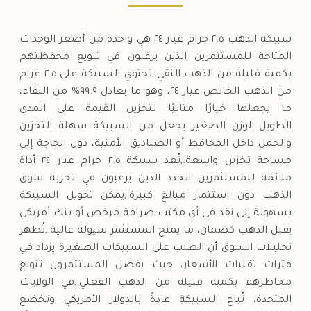
سبيكة الذهب ٢.٥ جرام عيار ٢٤ هي واحدة من أصغر الوحدات
المتاحة للمستثمرين الذين يرغبون في تنويع محفظتهم
بكمية قليلة من الذهب النقي.,تحتوي السبيكة على ٢.٥ غرام
من الذهب الخالص عيار ٢٤، وهو ما يعادل ٩٩.٩% من النقاء،
ما يجعلها خيارًا مثاليًا لتخزين القيمة على المدى
الطويل.,الوزن الصغير يجعل من السبيكة سهلة التخزين
والحمل داخل المحافظ أو الصناديق الأمنية، دون الحاجة إلى
مساحة تخزين واسعة.,تُعد سبيكة ٢.٥ جرام عيار ٢٤ أداة
ملائمة للمستثمرين الجدد الذين يرغبون في تجربة سوق
الذهب دون استثمار مبالغ كبيرة.,يمكن تحويل السبيكة
بسهولة إلى نقد في أي مكتب صرافة مرخص أو بنك أمريكي
يقبل الذهب كضمان، ما يمنح المستثمر سيولة عالية.,تُظهر
تحليلات السوق أن الطلب على السبيكات الصغيرة يزداد في
فترات تقلبات الأسعار، حيث يفضل المستثمرون تنويع
مخاطرهم بكمية قليلة من الذهب الفعلي.,في الولايات
المتحدة، تُباع السبيكة عادةً بالدولار الأمريكي وتخضع