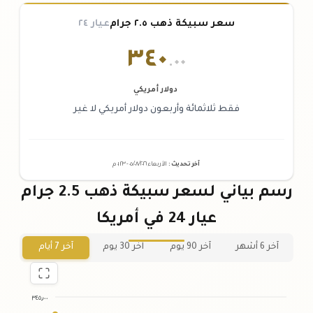
سعر سبيكة ذهب ٢.٥ جرام
عيار ٢٤
٣٤٠
.٠٠
دولار أمريكي
فقط ثلاثمائة وأربعون دولار أمريكي لا غير
آخر تحديث
:
الأربعاء ٠٥
٢٠٢٦ -
/٠٨/
٠١:٢٣
م
رسم بياني لسعر سبيكة ذهب 2.5 جرام
عيار 24 في أمريكا
آخر 6 أشهر
آخر 90 يوم
آخر 30 يوم
آخر 7 أيام
٣٤٥٫٠٠