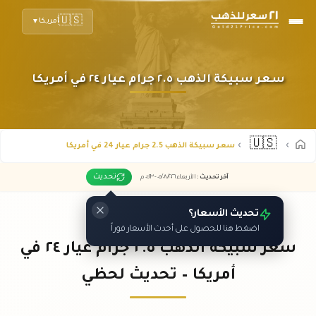
🇺🇸
أمريكا
▼
سعر سبيكة الذهب ٢.٥ جرام عيار ٢٤ في أمريكا
🇺🇸
سعر سبيكة الذهب 2.5 جرام عيار 24 في أمريكا
تحديث
آخر تحديث
:
الأربعاء ٠٥
٢٠٢٦ -
/٠٨/
٠١:٢٣
م
تحديث الأسعار؟
اضغط هنا للحصول على أحدث الأسعار فوراً
سعر سبيكة الذهب ٢.٥ جرام عيار ٢٤ في
أمريكا – تحديث لحظي