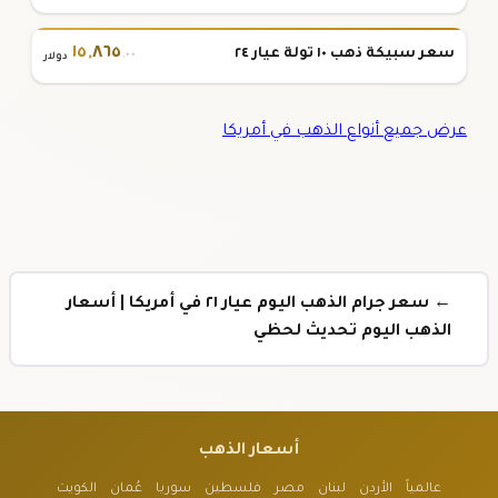
١٥
,
٨٦٥
سعر سبيكة ذهب ١٠ تولة عيار ٢٤
.٠٠
دولار
عرض جميع أنواع الذهب في أمريكا
← سعر جرام الذهب اليوم عيار ٢١ في أمريكا | أسعار
الذهب اليوم تحديث لحظي
أسعار الذهب
عالمياً
الأردن
لبنان
مصر
فلسطين
سوريا
عُمان
الكويت