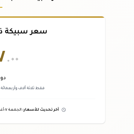
سعر سبيكة ذهب ٢٥
٧
.٠٠
دول
فقط ثلاثة آلاف وأربعمائة
آخر تحديث
للأسعار
:
الجمعة ٠٧
أغ