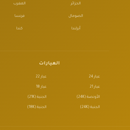
الجزائر
المغرب
الصومال
فرنسا
أيرلندا
كندا
العيارات
عيار 24
عيار 22
عيار 21
عيار 18
الأونصة (24K)
الجنية (21K)
الجنية (24K)
الجنية (18K)