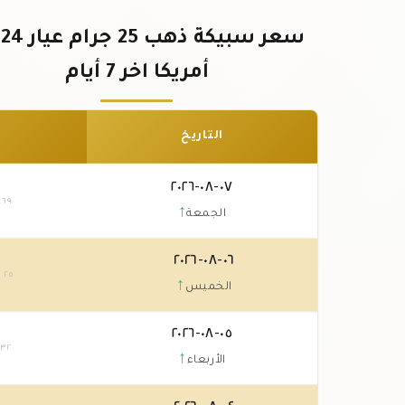
س
أمريكا اخر 7 أيام
التاريخ
٠٧-٠٨-٢٠٢٦
.٦٩
↑
الجمعة
٠٦-٠٨-٢٠٢٦
٣
.٢٥
↑
الخميس
٠٥-٠٨-٢٠٢٦
.٣٢
↑
الأربعاء