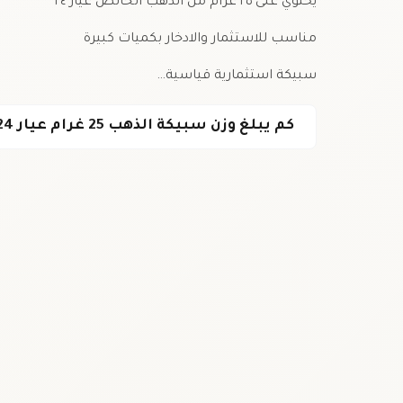
يحتوي على ٢٥ غرام من الذهب الخالص عيار ٢٤
مناسب للاستثمار والادخار بكميات كبيرة
سبيكة استثمارية قياسية…
كم يبلغ وزن سبيكة الذهب 25 غرام عيار 24؟