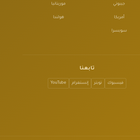
جيبوتي
موريتانيا
أمريكا
هولندا
سويسرا
تابعنا
فيسبوك
تويتر
إنستغرام
YouTube