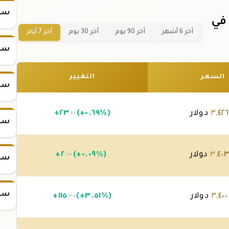
سعر
عر سبيكة ذهب 25 جرام عيار 24 في
آخر 6 أشهر
آخر 90 يوم
آخر 30 يوم
آخر 7 أيام
سعر
السعر
التغيير
سعر
٤٢٦
,
٣
دولار
(+٠.٦٩%)
٢٣
+
.٤٤
سعر
٤٠
,
٣
دولار
(+٠.٠٩%)
٢
+
.٩٣
سعر
سعر
٤٠٠
,
٣
دولار
(+٣.٥١%)
١١٥
+
.٣٧