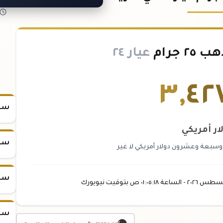
 جرام
عيار ٢٤
٣
,
٤٢
سعر س
ار أمريكي
سعر س
 وسبعة وعشرون دولار أمريكي لا غير
سعر س
سطس
٢٠٢٦ -
الساعة
٠١:٠٥
:١٨
ص
بتوقيت نيويورك
سعر س