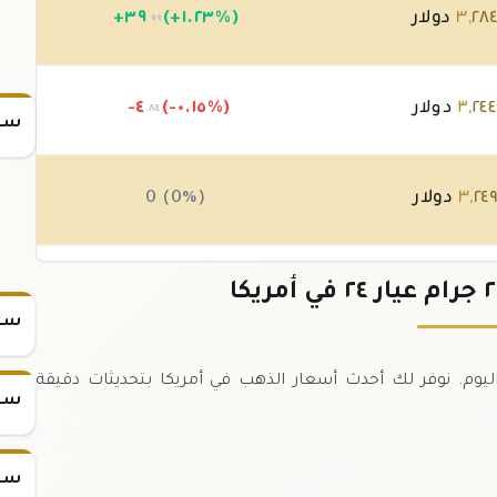
٢٨
,
٣
دولار
(+١.٢٣%)
٣٩
+
.٩٩
٢٤٤
,
٣
دولار
(-٠.١٥%)
-٤
.٨٤
سعر
٢٤
,
٣
دولار
0 (0%)
٢٤
,
٣
دولار
(-٠.٠٤%)
-١
.٢٠
سعر
ذهب ٢٥ جرام عيار ٢٤ في أمريكا اليوم. نوفر لك أحدث أسعار الذهب في أمريكا بتحديثات دقيقة
سعر
سعر