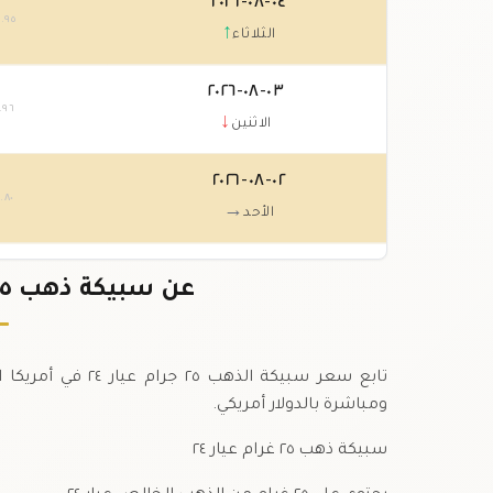
٠٤-٠٨-٢٠٢٦
٤
.٩٥
↑
الثلاثاء
٠٣-٠٨-٢٠٢٦
.٩٦
↓
الاثنين
٠٢-٠٨-٢٠٢٦
٩
.٨٠
→
الأحد
٠١-٠٨-٢٠٢٦
٩
عن سبيكة ذهب ٢٥ جرام عيار ٢٤ في أمريكا
.٨٠
↓
السبت
تابع سعر سبيكة ال
ومباشرة بالدولار أمريكي.
سبيكة ذهب ٢٥ غرام عيار ٢٤