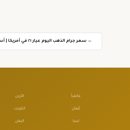
← سعر جرام الذهب اليوم عيار ٢١ في أمريكا | أسعار الذهب اليوم تحديث لحظي
عالمياً
الأردن
عُمان
الكويت
ليبيا
اليمن