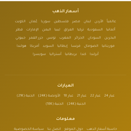
أسعار الذهب
عالمياً
الأردن
لبنان
مصر
فلسطين
سوريا
عُمان
الكويت
ألمانيا
السعودية
تركيا
العراق
ليبيا
اليمن
الإمارات
قطر
البحرين
السودان
الجزائر
المغرب
تونس
جزر القمر
جيبوتي
موريتانيا
الصومال
فرنسا
إيطاليا
السويد
أمريكا
هولندا
أيرلندا
كندا
بريطانيا
أستراليا
سويسرا
العيارات
عيار 24
عيار 22
عيار 21
عيار 18
الأونصة (24K)
الجنية (21K)
الجنية (24K)
الجنية (18K)
معلومات
حاسبة أسعار الذهب
حول الموقع
اتصل بنا
سياسة الخصوصية