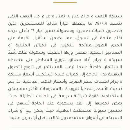
سبيكة الذهب ٥ جرام عيار ٢٤ تمثل ٥ غرام من الذهب النقي
بنسبة ٩٩.٩%، ما يجعلها خياراً مثالياً للمستثمرين الذين
يفضلون كميات صغيرة ومحمولة.,تتميز عيار ٢٤ بأعلى درجة
نقاء متاحة في السوق، مما يضمن استقرار القيمة على
المدى الطويل.,ملائمة للتخزين في الخزائن المنزلية أو
الصناديق البنكية، بفضل وزنها الخفيف وسهولة نقلها.,تُعَدّ
سبيكة ٥ جرام أداة ممتازة لتوزيع المخاطر على محفظة
الاستثمار، خاصةً عندما يُرغب المستثمر في تنويع الأصول
الذهبية دون الحاجة إلى كميات كبيرة.,تستجيب أسعار سبيكة
٥ جرام لتقلبات سعر الصرف وأسعار الذهب العالمية، لذا يتم
تحديث الأسعار لحظياً لتزويدك بالمعلومات الأكثر دقة.,يمكن
استخدامها كقوة شرائية سريعة في الحالات الطارئة، حيث
يمكن تحويلها إلى نقد بسهولة عند الحاجة.,تُسهم في
تحسين سيولة محفظتك الذهبية، حيث يمكن بيع أو شراء
السبيكة في أسواق معتمدة دون تكاليف نقل أو تخزين عالية.