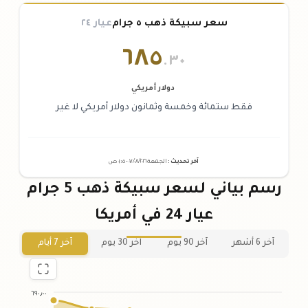
سعر سبيكة ذهب ٥ جرام
عيار ٢٤
٦٨٥
.٣٠
دولار أمريكي
فقط ستمائة وخمسة وثمانون دولار أمريكي لا غير
آخر تحديث
:
الجمعة ٠٧
٢٠٢٦ -
/٠٨/
٠١:٠٥
ص
رسم بياني لسعر سبيكة ذهب 5 جرام
عيار 24 في أمريكا
آخر 6 أشهر
آخر 90 يوم
آخر 30 يوم
آخر 7 أيام
٦٩٠٫٠٠