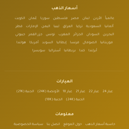
أسعار الذهب
عالمياً
الأردن
لبنان
مصر
فلسطين
سوريا
عُمان
الكويت
ألمانيا
السعودية
تركيا
العراق
ليبيا
اليمن
الإمارات
قطر
البحرين
السودان
الجزائر
المغرب
تونس
جزر القمر
جيبوتي
موريتانيا
الصومال
فرنسا
إيطاليا
السويد
أمريكا
هولندا
أيرلندا
كندا
بريطانيا
أستراليا
سويسرا
العيارات
عيار 24
عيار 22
عيار 21
عيار 18
الأونصة (24K)
الجنية (21K)
الجنية (24K)
الجنية (18K)
معلومات
حاسبة أسعار الذهب
حول الموقع
اتصل بنا
سياسة الخصوصية