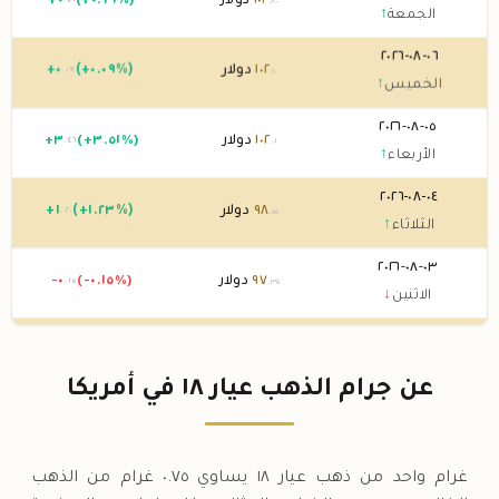
١٠٢
دولار
(+٠.٦٩%)
٠
+
.٧٠
.٨٠
الجمعة
↑
٠٦-٠٨-٢٠٢٦
١٠٢
دولار
(+٠.٠٩%)
٠
+
.٠٩
.١٠
الخميس
↑
٠٥-٠٨-٢٠٢٦
١٠٢
دولار
(+٣.٥١%)
٣
+
.٤٦
.٠١
الأربعاء
↑
٠٤-٠٨-٢٠٢٦
٩٨
دولار
(+١.٢٣%)
١
+
.٢٠
.٥٥
الثلاثاء
↑
٠٣-٠٨-٢٠٢٦
٩٧
دولار
(-٠.١٥%)
-٠
.١٥
.٣٥
الاثنين
↓
٠٢-٠٨-٢٠٢٦
٩٧
دولار
0 (0%)
.٤٩
الأحد
→
عن جرام الذهب عيار ١٨ في أمريكا
٠١-٠٨-٢٠٢٦
٩٧
دولار
(-٠.٠٤%)
-٠
.٠٤
.٤٩
السبت
↓
غرام واحد من ذهب عيار ١٨ يساوي ٠.٧٥ غرام من الذهب