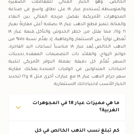
الخالص، وهو الخيار المثالي للمعاملات الصغيرة
والمتوسطة.,يُستخدم عيار ١٨ على نطاق واسع في صناعة
المجوهرات الأمريكية بفضل مزيجه المثالي بين النقاء
والمتانة.,تتميز قطع الذهب عيار ١٨ بصلابة أعلى مقارنةً بعيار
٢١ و٢٤، مما يقلل من خطر الخدوش والتآكل.,قيمة عيار ١٨
تُعطي توازناً بين الاستثمار والرفاهية، إذ يقدِّم نسبة ٧٥% من
الذهب الخالص.,يُعد عيار ١٨ مناسباً لساعات اليد الفاخرة،
خواتم الزواج، والقلائد ذات التصميمات المعقدة.,تحديثات
السعر تُقدَّم كل دقيقة بعملة الدولار الأمريكي لتلبية
احتياجات المتداولين في الولايات المتحدة.,يمكنك مقارنة
سعر جرام الذهب عيار ١٨ مع عيارات أخرى مثل ١٤ و٢٢ لتحديد
الخيار الأنسب لاحتياجاتك الاستثمارية.
ما هي مميزات عيار 18 في المجوهرات
الغربية؟
كم تبلغ نسب الذهب الخالص في كل