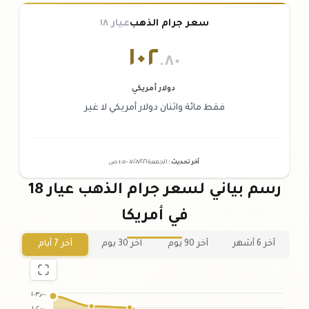
سعر جرام الذهب
عيار ١٨
١٠٢
.٨٠
دولار أمريكي
فقط مائة واثنان دولار أمريكي لا غير
آخر تحديث
:
الجمعة ٠٧
٢٠٢٦ -
/٠٨/
٠١:٠٥
ص
رسم بياني لسعر جرام الذهب عيار 18
في أمريكا
آخر 6 أشهر
آخر 90 يوم
آخر 30 يوم
آخر 7 أيام
١٠٣٫٠٠
١٠٢٫٠٠