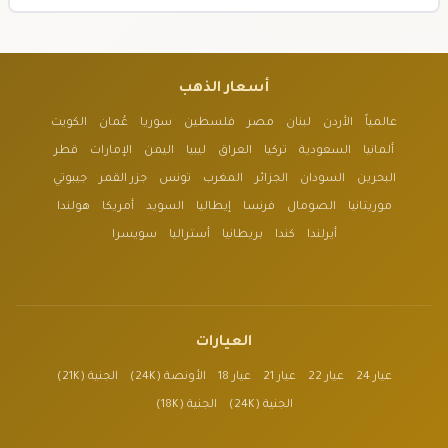
أسعار الذهب
عالمياً
الأردن
لبنان
مصر
فلسطين
سوريا
عُمان
الكويت
ألمانيا
السعودية
تركيا
العراق
ليبيا
اليمن
الإمارات
قطر
البحرين
السودان
الجزائر
المغرب
تونس
جزر القمر
جيبوتي
موريتانيا
الصومال
فرنسا
إيطاليا
السويد
أمريكا
هولندا
أيرلندا
كندا
بريطانيا
أستراليا
سويسرا
العيارات
عيار 24
عيار 22
عيار 21
عيار 18
الأونصة (24K)
الجنية (21K)
الجنية (24K)
الجنية (18K)