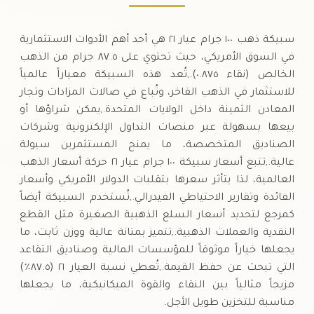
سبيكة ذهب ١٠٠ جرام عيار ٢١ هي أحد أهم الأدوات الاستثمارية
في السوق الأمريكي، حيث تحتوي على ٨٧.٥ جرام من الذهب
الخالص (نقاء ٠.٨٧٥).,تُعد هذه السبيكة معياراً عالمياً
للاستثمار في الذهب الفاخر، وتُباع في صالات المزادات وتجار
المعادن الثمينة داخل الولايات المتحدة.,يمكن شراؤها أو
بيعها بسهولة عبر منصات التداول الإلكترونية وشركات
الصناديق المتخصصة، ما يمنح المستثمرين سيولة
عالية.,تتبع أسعار سبيكة ١٠٠ جرام عيار ٢١ حركة أسعار الذهب
العالمية، لذا يتأثر سعرها بتقلبات الدولار الأمريكي وأسعار
الفائدة وتقارير الاحتياطي الفيدرالي.,تُستخدم السبيكة أيضاً
كمرجع لتحديد أسعار السلع الذهبية الصغيرة مثل القطع
النقدية والعملات الذهبية.,تتميز بمتانة عالية ووزن ثابت، ما
يجعلها خياراً موثوقاً للمؤسسات المالية وصناديق التقاعد
التي تبحث عن حفظ القيمة.,تُعطي نسبة العيار ٢١ (٨٧.٥٪)
مزيجاً مثالياً بين النقاء والقوة الميكانيكية، ما يجعلها
مناسبة للتخزين طويل الأجل.