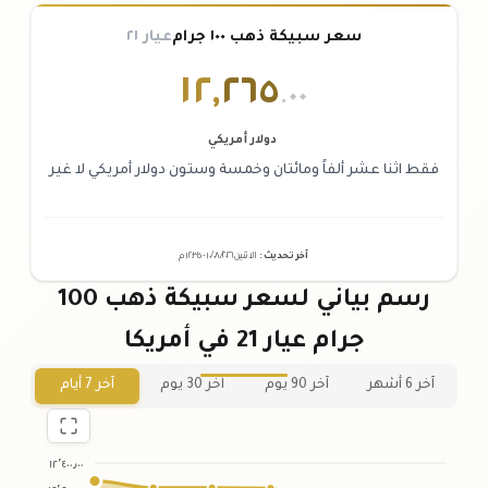
سعر سبيكة ذهب ١٠٠ جرام
عيار ٢١
١٢
,
٢٦٥
.٠٠
دولار أمريكي
فقط اثنا عشر ألفاً ومائتان وخمسة وستون دولار أمريكي لا غير
آخر تحديث
:
الاثنين ١٠
٢٠٢٦ -
/٠٨/
١٢:٣٥
م
رسم بياني لسعر سبيكة ذهب 100
جرام عيار 21 في أمريكا
آخر 6 أشهر
آخر 90 يوم
آخر 30 يوم
آخر 7 أيام
١٢٬٤٠٠٫٠٠