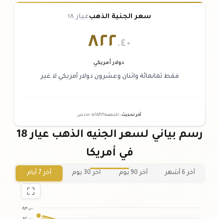
سعر الجنية الذهب
عيار ١٨
٨٢٢
.٤٠
دولار أمريكي
فقط ثمانمائة واثنان وعشرون دولار أمريكي لا غير
آخر تحديث
:
الجمعة ٠٧
٢٠٢٦ -
/٠٨/
٠١:٠٥
ص
رسم بياني لسعر الجنيه الذهب عيار 18
في أمريكا
آخر 6 أشهر
آخر 90 يوم
آخر 30 يوم
آخر 7 أيام
٨٣٠٫٠٠
٨٢٠٫٠٠