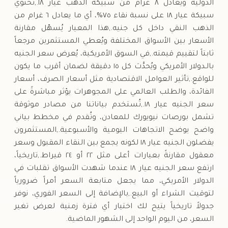
الدولية ويعادل ٨ غرام من سبيكة الذهب عيار ١٨.,تحتوي
سبيكة عيار ١٨ على نسبة نقاء ٧٥%، أي ما يعادل ٦ غرام من
الذهب النقي داخل كل جنيه.,هذا المعيار يُسهّل مقارنة
الأسعار بين الأسواق المختلفة ويُعطي المستثمرين مرجعاً
ثابتاً لتقييم قيمته.,في السوق الأمريكية، يُعرض سعر الجنيه
بالـدولار الأمريكي ويُحدَّث كل ١٥ دقيقة لضمان أقرب ما يكون
للواقع.,تأثير العوامل الاقتصادية مثل أسعار الصرف، أسعار
الفائدة، والطلب العالمي على المجوهرات يؤثر مباشرةً على
سعر الجنيه عيار ١٨.,تُستخدم بياناتنا من مصادر موثوقة
تشمل بورصات نيويورك للمعادن، وتُقدم في مخطط بياني
واضح يوضح الاتجاهات اليومية والأسبوعية.,المستثمرون
يفضلون الجنيه عيار ١٨ لكونه يجمع بين النقاء المقبول وسعر
معقول مقارنةً بعيارات أعلى مثل ٢٢ أو ٢٤ قيراط.,تاريخياً،
ارتفع سعر الجنيه عيار ١٨ عندما شهدت الأسواق تقلبات في
الدولار الأمريكي، مما يجعل متابعة السعر أمراً ضرورياً
لتوقيت الشراء أو البيع.,بالإضافة إلى السعر الفوري، نوفر
جدولاً تاريخياً يتيح لك اختيار أي فترة زمنية لعرض تغير
السعر، من اليوم الواحد إلى الشهور الماضية.