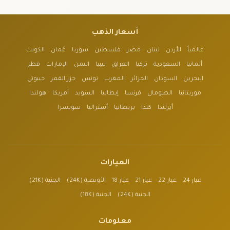
أسعار الذهب
عالمياً
الأردن
لبنان
مصر
فلسطين
سوريا
عُمان
الكويت
ألمانيا
السعودية
تركيا
العراق
ليبيا
اليمن
الإمارات
قطر
البحرين
السودان
الجزائر
المغرب
تونس
جزر القمر
جيبوتي
موريتانيا
الصومال
فرنسا
إيطاليا
السويد
أمريكا
هولندا
أيرلندا
كندا
بريطانيا
أستراليا
سويسرا
العيارات
عيار 24
عيار 22
عيار 21
عيار 18
الأونصة (24K)
الجنية (21K)
الجنية (24K)
الجنية (18K)
معلومات