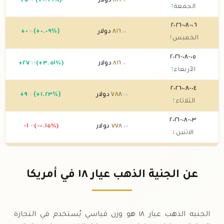
٨٢٢
دولار
(+٠.٦٩%)
٥
+
.٦٣
.٤١
الجمعة
↑
٠٦-٠٨-٢٠٢٦
٨١٦
دولار
(+٠.٠٩%)
٠
+
.٧٠
.٧٨
الخميس
↑
٠٥-٠٨-٢٠٢٦
٨١٦
دولار
(+٣.٥١%)
٢٧
+
.٦٩
.٠٨
الأربعاء
↑
٠٤-٠٨-٢٠٢٦
٧٨٨
دولار
(+١.٢٣%)
٩
+
.٦٠
.٣٩
الثلاثاء
↑
٠٣-٠٨-٢٠٢٦
٧٧٨
دولار
(-٠.١٥%)
-١
.١٦
.٧٩
الاثنين
↓
٠٢-٠٨-٢٠٢٦
٧٧٩
دولار
0 (0%)
.٩٥
الأحد
→
عن الجنية الذهب عيار ١٨ في أمريكا
٠١-٠٨-٢٠٢٦
٧٧٩
دولار
(-٠.٠٤%)
-٠
.٢٩
.٩٥
السبت
↓
الجنيه الذهب عيار ١٨ هو وزن قياسي يُستخدم في التجارة