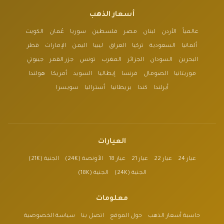
أسعار الذهب
عالمياً
الأردن
لبنان
مصر
فلسطين
سوريا
عُمان
الكويت
ألمانيا
السعودية
تركيا
العراق
ليبيا
اليمن
الإمارات
قطر
البحرين
السودان
الجزائر
المغرب
تونس
جزر القمر
جيبوتي
موريتانيا
الصومال
فرنسا
إيطاليا
السويد
أمريكا
هولندا
أيرلندا
كندا
بريطانيا
أستراليا
سويسرا
العيارات
عيار 24
عيار 22
عيار 21
عيار 18
الأونصة (24K)
الجنية (21K)
الجنية (24K)
الجنية (18K)
معلومات
حاسبة أسعار الذهب
حول الموقع
اتصل بنا
سياسة الخصوصية