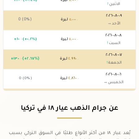
٠٢٠
,
٥
ليرة
(+٠.٤%)
٢٠
+
.٠٠
.٠٠
الاثنين
↑
٠٩-٠٨-٢٠٢٦
٠٠٠
,
٥
ليرة
0 (0%)
.٠٠
الأحد
→
٠٨-٠٨-٢٠٢٦
٠٠٠
,
٥
ليرة
(+٠.٢%)
١٠
+
.٠٠
.٠٠
السبت
↑
٠٧-٠٨-٢٠٢٦
٩٩٠
,
٤
ليرة
(+٢.٦٧%)
١٣٠
+
.٠٠
.٠٠
الجمعة
↑
٠٦-٠٨-٢٠٢٦
٨٦٠
,
٤
ليرة
0 (0%)
.٠٠
الخميس
→
٠٥-٠٨-٢٠٢٦
٨٦٠
,
٤
ليرة
(+٣.٦٢%)
١٧٠
+
.٠٠
.٠٠
الأربعاء
↑
عن جرام الذهب عيار ١٨ في تركيا
٠٤-٠٨-٢٠٢٦
٦٩٠
,
٤
ليرة
(+١.٣%)
٦٠
+
.٠٠
.٠٠
الثلاثاء
↑
يُعد عيار ١٨ من أكثر الأنواع طلبًا في السوق التركي بسبب