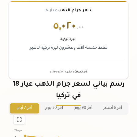
سعر جرام الذهب
عيار ١٨
٥
,
٠٢٠
.٠٠
ليرة تركية
فقط خمسة آلاف وعشرون ليرة تركية لا غير
آخر تحديث
:
الاثنين ١٠
٢٠٢٦ -
/٠٨/
٠٨:٣٥
م
رسم بياني لسعر جرام الذهب عيار 18
في تركيا
آخر 6 أشهر
آخر 90 يوم
آخر 30 يوم
آخر 7 أيام
٥٬١٠٠٫٠٠