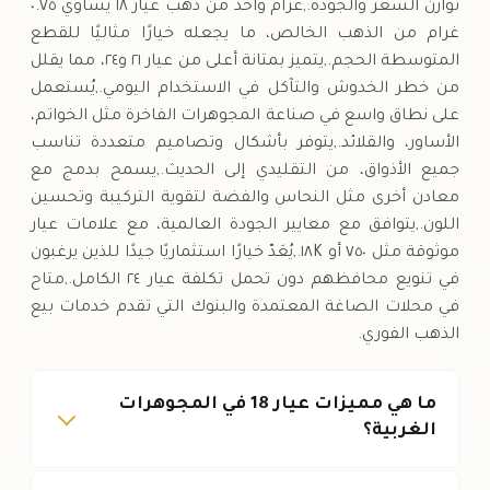
توازن السعر والجودة.,غرام واحد من ذهب عيار ١٨ يساوي ٠.٧٥
غرام من الذهب الخالص، ما يجعله خيارًا مثاليًا للقطع
المتوسطة الحجم.,يتميز بمتانة أعلى من عيار ٢١ و٢٤، مما يقلل
من خطر الخدوش والتآكل في الاستخدام اليومي.,يُستعمل
على نطاق واسع في صناعة المجوهرات الفاخرة مثل الخواتم،
الأساور، والقلائد.,يتوفر بأشكال وتصاميم متعددة تناسب
جميع الأذواق، من التقليدي إلى الحديث.,يسمح بدمج مع
معادن أخرى مثل النحاس والفضة لتقوية التركيبة وتحسين
اللون.,يتوافق مع معايير الجودة العالمية، مع علامات عيار
موثوقة مثل ٧٥٠ أو ١٨K.,يُعَدّ خيارًا استثماريًا جيدًا للذين يرغبون
في تنويع محافظهم دون تحمل تكلفة عيار ٢٤ الكامل.,متاح
في محلات الصاغة المعتمدة والبنوك التي تقدم خدمات بيع
الذهب الفوري.
ما هي مميزات عيار 18 في المجوهرات
الغربية؟