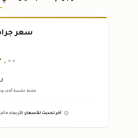
سعر جرام
٠
.٠٠
لي
فقط خمسة آلاف وستم
آخر تحديث
للأسعار
:
الأربعاء ٠٥
أغ