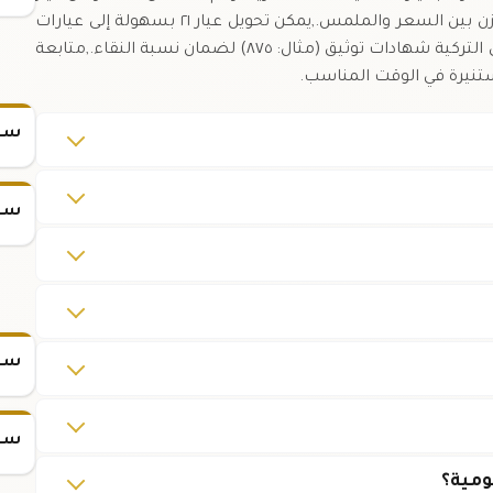
٢٤، يبقى عيار ٢١ خياراً جذاباً للمتوسطين الباحثين عن توازن بين السعر والملمس.,يمكن تحويل عيار ٢١ بسهولة إلى عيارات
أخرى عند الحاجة إلى صائغ متخصص.,تتوفر في الأسواق التركية شهادات توثيق (مثال: ٨٧٥) لضمان نسبة النقاء.,متابعة
سعر
سعر
سعر س
سعر س