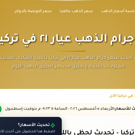
اسبة أسعار الذهب
سعر الذهب عالميا
سعر الاونصة بالدولار
الذهب عيار ٢١ في تركيا الآن
اكتشف أحدث سعر جرام الذهب عيار ٢١ في تركيا بالليرة التركية
معلومات دقيقة، وتحليل مختصر لسوق الذهب اليوم.
ث
للأسعار
:
الأربعاء ٠٥
أغسطس
٢٠٢٦ -
الساعة
٠٩:٢٣
:١١
م
بتوقيت إسطنبول
تحديث الأسعار؟
اضغط هنا للحصول على أحدث الأسع