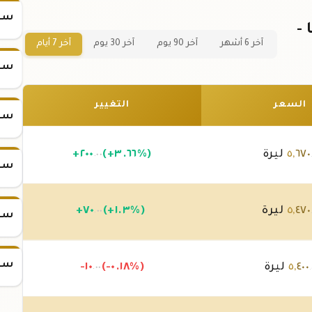
سعر س
تركيا -
آخر 6 أشهر
آخر 90 يوم
آخر 30 يوم
آخر 7 أيام
سعر س
السعر
التغيير
سعر س
٦٧٠
,
٥
ليرة
(+٣.٦٦%)
٢٠٠
+
.٠٠
سعر س
٤٧٠
,
٥
ليرة
(+١.٣%)
٧٠
+
.٠٠
سعر س
سعر س
٤٠٠
,
٥
ليرة
(-٠.١٨%)
-١٠
.٠٠
.