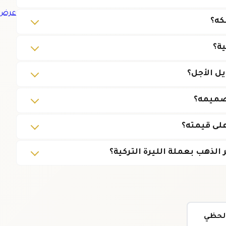
عرض ج
كه؟
ية؟
ل الأجل؟
تصميمه؟
على قيمته؟
لذهب بعملة الليرة التركية؟
ولحظي