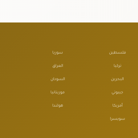
فلسطين
سوريا
تركيا
العراق
البحرين
السودان
جيبوتي
موريتانيا
أمريكا
هولندا
سويسرا