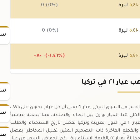
٤١٠
,
٥
ليرة
0 (0%)
.
٤١٠
,
٥
ليرة
0 (0%)
.
سعر
٤١٠
,
٥
ليرة
(-١.٤٦%)
-٨٠
.٠٠
.
٤٩٠
,
٥
ليرة
(+٢.٦٢%)
١٤٠
+
٢١ في تركيا
.٠٠
سعر
سعر جرام الذهب عيار ٢١ يُحدث كل دقيقة لتقديم أحدث القيم في السوق التركي.,عيار ٢١ يعني أن كل غرام يحتوي على ٠.٨٧٥
سعر
ص، ما يعادل ٨٧.٥% من الوزن الكلي.,هذا العيار يوازن بين النقاء والصلابة، مما يجعله مناسباً
للمجوهرات اليومية والاستثمار على حدٍ سواء.,يُفضَّل عيار ٢١ في الدول العربية وتركيا بفضل تاريخ الاستخدام والطلب
د، والقطع الفاخرة ذات التصميم المتين.,تقليل المخاطر: بفضل
سعر
محتواه من معادن إضافية (١٢.٥%) يقل احتمال الخدش مقارنةً بعيار ٢٤.,القيمة الاستثمارية: رغم انخفاض السعر عن عيار