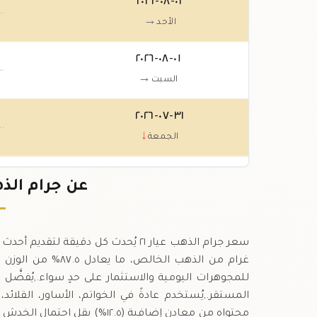
٠٢-٠٨-٢٠٢٦
٠٠
→
الأحد
٠١-٠٨-٢٠٢٦
٠٠
→
السبت
٣١-٠٧-٢٠٢٦
٠٠
↓
الجمعة
٣٠-٠٧-٢٠٢٦
عن جرام الذهب عيار 
.٠٠
↑
الخميس
غرام من الذهب الخال
المستقر.,يُستخدم عادةً في الخواتم، الأساور، القلائ