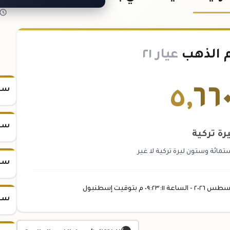
 الذهب
عيار ٢١
٥
,
٦٦
سعر
سعر
رة تركية
ائة وستون ليرة تركية لا غير
سعر
سطس
٢٠٢٦ -
الساعة
٠٩:٢٣
:١١
م
بتوقيت إسطنبول
سعر