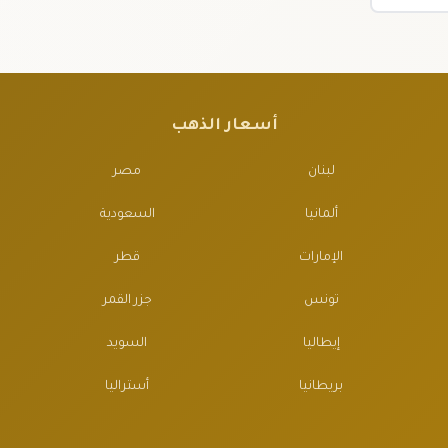
أسعار الذهب
لبنان
مصر
ألمانيا
السعودية
الإمارات
قطر
تونس
جزر القمر
إيطاليا
السويد
بريطانيا
أستراليا