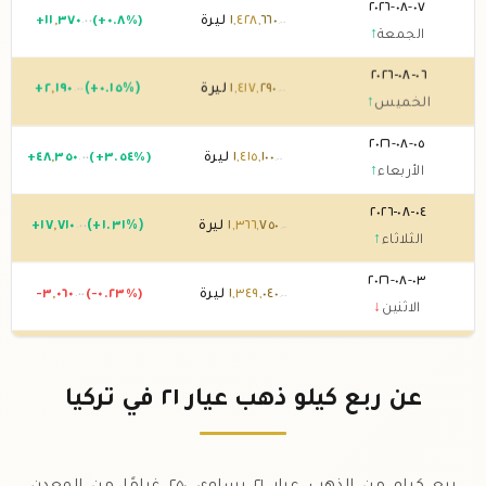
٠٧-٠٨-٢٠٢٦
٦٦٠
,
٤٢٨
,
١
ليرة
(+٠.٨%)
٣٧٠
,
١١
+
.٠٠
.٠٠
الجمعة
↑
٠٦-٠٨-٢٠٢٦
٢٩٠
,
٤١٧
,
١
ليرة
(+٠.١٥%)
١٩٠
,
٢
+
.٠٠
.٠٠
الخميس
↑
٠٥-٠٨-٢٠٢٦
١٠٠
,
٤١٥
,
١
ليرة
(+٣.٥٤%)
٣٥٠
,
٤٨
+
.٠٠
.٠٠
الأربعاء
↑
٠٤-٠٨-٢٠٢٦
٧٥٠
,
٣٦٦
,
١
ليرة
(+١.٣١%)
٧١٠
,
١٧
+
.٠٠
.٠٠
الثلاثاء
↑
٠٣-٠٨-٢٠٢٦
٠٤٠
,
٣٤٩
,
١
ليرة
(-٠.٢٣%)
٠٦٠
,
-٣
.٠٠
.٠٠
الاثنين
↓
٠٢-٠٨-٢٠٢٦
١٠٠
,
٣٥٢
,
١
ليرة
(+٠.٠٣%)
٤٤٠
+
.٠٠
.٠٠
الأحد
↑
عن ربع كيلو ذهب عيار ٢١ في تركيا
٠١-٠٨-٢٠٢٦
٦٦٠
,
٣٥١
,
١
ليرة
(+٠.٠٣%)
٤٤٠
+
.٠٠
.٠٠
السبت
↑