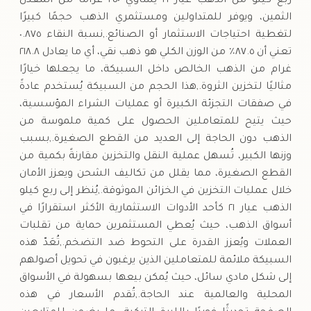
ربع كيلو من الذهب عيار ٢١ يساوي ٢٥٠ غرامًا من المعدن
الثمين، ويوفر للمتداولين ومستثمري الذهب حجمًا كبيرًا
لتغطية احتياجات الاستثمار أو الصنائع.,نسبة النقاء ٠.٨٧٥
تعني أن ٨٧.٥٪ من الوزن الكلي هو ذهب نقي، أي ما يعادل ٢١٨.٨
غرام من الذهب الخالص داخل السبيكة، ما يجعلها خيارًا
مثاليًا لتخزين الثروة.,هذا الحجم من السبيكة يُستخدم عادةً
في صفقات التجزئة الكبيرة أو عمليات الشراء المؤسسية،
حيث يتيح للمتعاملين الحصول على كمية ملموسة من
الذهب دون الحاجة إلى العديد من القطع الصغيرة.,بسبب
وزنها الكبير، تُسهل عملية النقل والتخزين مقارنةً بكمية من
القطع الصغيرة، مما يقلل من تكاليف الشحن ويعزز الأمان
خلال عمليات التخزين في الخزائن الموثوقة.,يُنظر إلى ربع كيلو
الذهب عيار ٢١ كأحد الأدوات الاستثمارية الأكثر استقرارًا في
أسواق الذهب، حيث يُعطي المستثمرين حماية من تقلبات
العملات ويُعزز القدرة على التحوط ضد التضخم.,تُعَدّ هذه
السبيكة ملائمة للمتعاملين الذين يرغبون في تحويل أصولهم
إلى شكل مادي سائل، حيث يُمكن بيعها بسهولة في الأسواق
المحلية والعالمية عند الحاجة.,تُقدم الأسعار في هذه