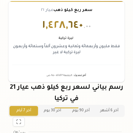
سعر ربع كيلو ذهب
عيار ٢١
١
,
٤٢٨
,
٦٤٠
.٠٠
ليرة تركية
فقط مليون وأربعمائة وثمانية وعشرون ألفاً وستمائة وأربعون
ليرة تركية لا غير
آخر تحديث
:
الجمعة ٠٧
٢٠٢٦ -
/٠٨/
٠٩:٠٥
ص
رسم بياني لسعر ربع كيلو ذهب عيار 21
في تركيا
آخر 6 أشهر
آخر 90 يوم
آخر 30 يوم
آخر 7 أيام
١٬٤٤٠٬٠٠٠٫٠٠