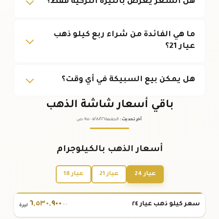
هل السعر يُعرض بالليرة التركية فقط؟
ما هي الفائدة من شراء ربع كيلو ذهب
عيار 21؟
هل يمكن بيع السبيكة في أي وقت؟
باقي أسعار شاشة الذهب
آخر تحديث
:
الجمعة ٠٧
٢٠٢٦ -
/٠٨/
٠٩:٠٥
ص
أسعار الذهب بالكيلوجرام
عيار 24
عيار 21
عيار 18
٦
,
٥٣٠
,
٩٠٠
سعر كيلو ذهب عيار ٢٤
.٠٠
ليرة