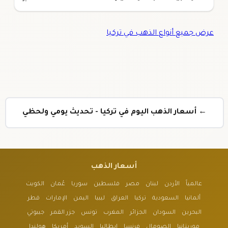
عرض جميع أنواع الذهب في تركيا
← أسعار الذهب اليوم في تركيا - تحديث يومي ولحظي
أسعار الذهب
عالمياً
الأردن
لبنان
مصر
فلسطين
سوريا
عُمان
الكويت
ألمانيا
السعودية
تركيا
العراق
ليبيا
اليمن
الإمارات
قطر
البحرين
السودان
الجزائر
المغرب
تونس
جزر القمر
جيبوتي
موريتانيا
الصومال
فرنسا
إيطاليا
السويد
أمريكا
هولندا