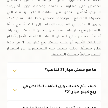
الصفحة تحديثًا فوريًا بالليرة التركية، ما يضمن للمتابعين
الحصول على معلومات دقيقة ومحدثة دون تأخير.,عند
الشراء، يُفضَّل التحقق من شهادة النقاء الرسمية التي
تصدرها المصانع الموثوقة، لضمان مطابقة النقاء ٠.٨٧٥
والوزن المذكور في الفاتورة.,بالإضافة إلى ذلك، يُنصح دائمًا
بالتعامل مع تجار ذهب معتمدين وتخزين السبيكة في خزانة
آمنة أو صندق بنكي لضمان الحماية الكاملة للأصل.,تُظهر
التحليلات الأخيرة أن طلب سبيكة ربع كيلو عيار ٢١ في تركيا
يظل مرتفعًا، وذلك بسبب ثقة المستثمرين في استقرار
السعر مقارنةً بعملات المنطقة.
ما هو معنى عيار 21 للذهب؟
كيف يتم حساب وزن الذهب الخالص في
ربع كيلو عيار 21؟