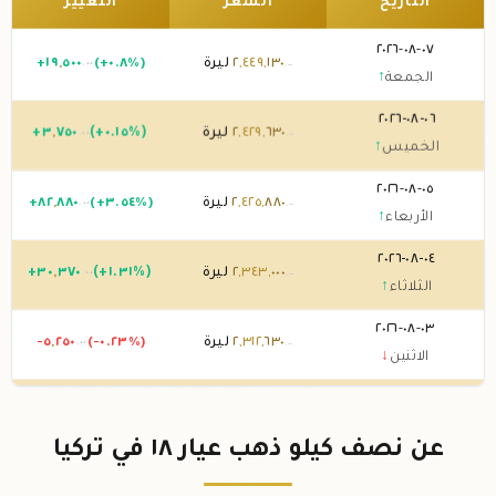
التاريخ
السعر
التغيير
٠٧-٠٨-٢٠٢٦
١٣٠
,
٤٤٩
,
٢
ليرة
(+٠.٨%)
٥٠٠
,
١٩
+
.٠٠
.٠٠
الجمعة
↑
٠٦-٠٨-٢٠٢٦
٦٣٠
,
٤٢٩
,
٢
ليرة
(+٠.١٥%)
٧٥٠
,
٣
+
.٠٠
.٠٠
الخميس
↑
٠٥-٠٨-٢٠٢٦
٨٨٠
,
٤٢٥
,
٢
ليرة
(+٣.٥٤%)
٨٨٠
,
٨٢
+
.٠٠
.٠٠
الأربعاء
↑
٠٤-٠٨-٢٠٢٦
٠٠٠
,
٣٤٣
,
٢
ليرة
(+١.٣١%)
٣٧٠
,
٣٠
+
.٠٠
.٠٠
الثلاثاء
↑
٠٣-٠٨-٢٠٢٦
٦٣٠
,
٣١٢
,
٢
ليرة
(-٠.٢٣%)
٢٥٠
,
-٥
.٠٠
.٠٠
الاثنين
↓
٠٢-٠٨-٢٠٢٦
٨٨٠
,
٣١٧
,
٢
ليرة
(+٠.٠٣%)
٧٥٠
+
.٠٠
.٠٠
الأحد
↑
عن نصف كيلو ذهب عيار ١٨ في تركيا
٠١-٠٨-٢٠٢٦
١٣٠
,
٣١٧
,
٢
ليرة
(+٠.٠٣%)
٧٥٠
+
.٠٠
.٠٠