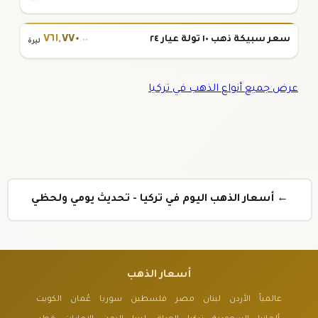
٧٦١
,
٧٧٠
سعر سبيكة ذهب ١٠ تولة عيار ٢٤
.٠٠
ليرة
عرض جميع أنواع الذهب في تركيا
← أسعار الذهب اليوم في تركيا - تحديث يومي ولحظي
أسعار الذهب
عالمياً
الأردن
لبنان
مصر
فلسطين
سوريا
عُمان
الكويت