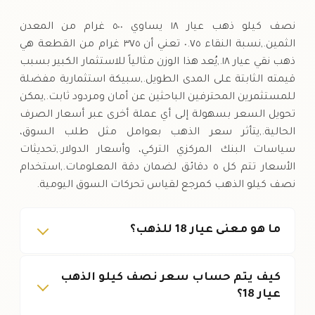
السبت
↑
نصف كيلو ذهب عيار ١٨ يساوي ٥٠٠ غرام من المعدن
الثمين.,نسبة النقاء ٠.٧٥ تعني أن ٣٧٥ غرام من القطعة هي
ذهب نقي عيار ١٨.,يُعد هذا الوزن مثالياً للاستثمار الكبير بسبب
قيمته الثابتة على المدى الطويل.,سبيكة استثمارية مفضلة
للمستثمرين المحترفين الباحثين عن أمان ومردود ثابت.,يمكن
تحويل السعر بسهولة إلى أي عملة أخرى عبر أسعار الصرف
الحالية.,يتأثر سعر الذهب بعوامل مثل طلب السوق،
سياسات البنك المركزي التركي، وأسعار الدولار.,تحديثات
الأسعار تتم كل ٥ دقائق لضمان دقة المعلومات.,استخدام
نصف كيلو الذهب كمرجع لقياس تحركات السوق اليومية.
ما هو معنى عيار 18 للذهب؟
كيف يتم حساب سعر نصف كيلو الذهب
عيار 18؟