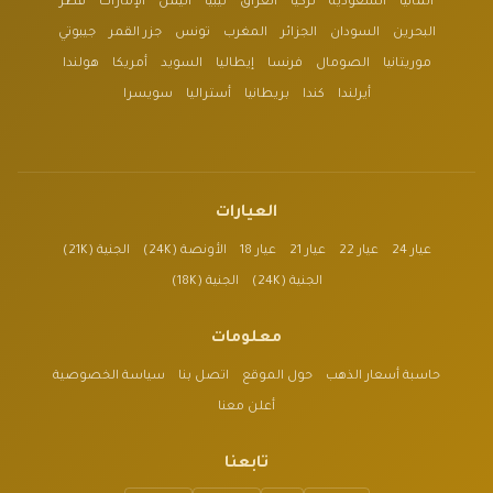
ألمانيا
السعودية
تركيا
العراق
ليبيا
اليمن
الإمارات
قطر
البحرين
السودان
الجزائر
المغرب
تونس
جزر القمر
جيبوتي
موريتانيا
الصومال
فرنسا
إيطاليا
السويد
أمريكا
هولندا
أيرلندا
كندا
بريطانيا
أستراليا
سويسرا
العيارات
عيار 24
عيار 22
عيار 21
عيار 18
الأونصة (24K)
الجنية (21K)
الجنية (24K)
الجنية (18K)
معلومات
حاسبة أسعار الذهب
حول الموقع
اتصل بنا
سياسة الخصوصية
أعلن معنا
تابعنا