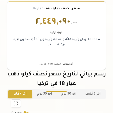
سعر نصف كيلو ذهب
عيار ١٨
٢
,
٤٤٩
,
٠٩٠
.٠٠
ليرة تركية
فقط مليونان وأربعمائة وتسعة وأربعون ألفاً وتسعون ليرة
تركية لا غير
آخر تحديث
:
الجمعة ٠٧
٢٠٢٦ -
/٠٨/
٠٩:٠٥
ص
رسم بياني لتاريخ سعر نصف كيلو ذهب
عيار 18 في تركيا
آخر 6 أشهر
آخر 90 يوم
آخر 30 يوم
آخر 7 أيام
٢٬٤٥٠٬٠٠٠٫٠٠