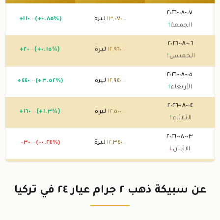
٠٧-٠٨-٢٠٢٦
٠٧٠
,
١٣
ليرة
(+٠.٨٥%)
١١٠
+
.٠٠
.٠٠
الجمعة
↑
٠٦-٠٨-٢٠٢٦
٩٦٠
,
١٢
ليرة
(+٠.١٥%)
٢٠
+
.٠٠
.٠٠
الخميس
↑
٠٥-٠٨-٢٠٢٦
٩٤٠
,
١٢
ليرة
(+٣.٥٢%)
٤٤٠
+
.٠٠
.٠٠
الأربعاء
↑
٠٤-٠٨-٢٠٢٦
٥٠٠
,
١٢
ليرة
(+١.٣%)
١٦٠
+
.٠٠
.٠٠
الثلاثاء
↑
٠٣-٠٨-٢٠٢٦
٣٤٠
,
١٢
ليرة
(-٠.٢٤%)
-٣٠
.٠٠
.٠٠
الاثنين
↓
٠٢-٠٨-٢٠٢٦
٣٧٠
,
١٢
ليرة
(+٠.٠٨%)
١٠
+
.٠٠
.٠٠
الأحد
↑
عن سبيكة ذهب ٢ جرام عيار ٢٤ في تركيا
٠١-٠٨-٢٠٢٦
٣٦٠
,
١٢
ليرة
0 (0%)
.٠٠
السبت
→