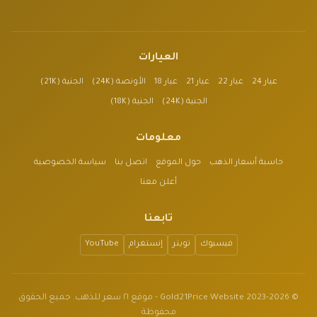
العيارات
عيار 24
عيار 22
عيار 21
عيار 18
الأونصة (24K)
الجنية (21K)
الجنية (24K)
الجنية (18K)
معلومات
حاسبة أسعار الذهب
حول الموقع
اتصل بنا
سياسة الخصوصية
أعلن معنا
تابعنا
فيسبوك
تويتر
إنستغرام
YouTube
© 2023-2026 Gold21Price Website - موقع ٢١ سعر للذهب. جميع الحقوق
محفوظة