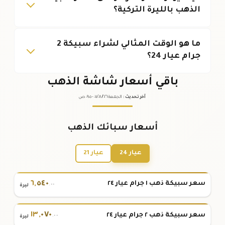
الذهب بالليرة التركية؟
ما هو الوقت المثالي لشراء سبيكة 2
جرام عيار 24؟
باقي أسعار شاشة الذهب
آخر تحديث
:
الجمعة ٠٧
٢٠٢٦ -
/٠٨/
٠٩:٠٥
ص
أسعار سبائك الذهب
عيار 24
عيار 21
٦
,
٥٤٠
سعر سبيكة ذهب ١ جرام عيار ٢٤
.٠٠
ليرة
١٣
,
٠٧٠
سعر سبيكة ذهب ٢ جرام عيار ٢٤
.٠٠
ليرة