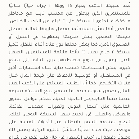
تُعد سبيكة الذهب بعيار ٢٤ وزنها ٢ جرام خيارًا مثاليًا
للمستثمرين الذين يبحثون عن مكسب ثابت مع مخاطر
منخفضة. تحتوي السبيكة على ٢ غرام من الذهب الخالص،
ما يعني أنها تمثل قيمة قيّمة بفضل نقاوتها العالية. بفضل
حجمها الصغير، يمكن تخزينها بسهولة في المنزل أو
الصندوق الآمن، كما يمكن حملها دون عناء أثناء التنقل.,تتميز
سبيكة ٢ جرام بعيار ٢٤ بأنها ملائمة للمستثمرين الصغار
الذين يرغبون في تنويع محفظتهم دون الحاجة إلى مبالغ
كبيرة. يمكن استخدامها كحصة بداية لبناء استثمارات أكبر
في المستقبل، أو كوسيلة للحفاظ على قيمة المال خلال
فترات التضخم. كما أن الطلب المستمر على الذهب العيار
العالي يضمن سيولة جيدة، ما يسمح ببيع السبيكة بسرعة
عندما تنشأ الحاجة.,من الناحية الفنية، تتحكم عوامل السوق
العالمية مثل أسعار الدولار، وتغيرات معدلات الفائدة،
والعرض والطلب في تحديد سعر السبيكة اليومي. لذلك،
يُنصح بمتابعة السعر بانتظام عبر الأدوات المتاحة على
موقعنا، حيث نقدم تحديثًا مباشرًا بالليرة التركية يضمن لك
وصولًا دقيقة إلى أحدث الأسعار.,في حال كنت تفكر في شراء