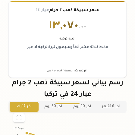
سعر سبيكة ذهب ٢ جرام
عيار ٢٤
١٣
,
٠٧٠
.٠٠
ليرة تركية
فقط ثلاثة عشر ألفاً وسبعون ليرة تركية لا غير
آخر تحديث
:
الجمعة ٠٧
٢٠٢٦ -
/٠٨/
٠٩:٠٥
ص
رسم بياني لسعر سبيكة ذهب 2 جرام
عيار 24 في تركيا
آخر 6 أشهر
آخر 90 يوم
آخر 30 يوم
آخر 7 أيام
١٣٬٢٠٠٫٠٠