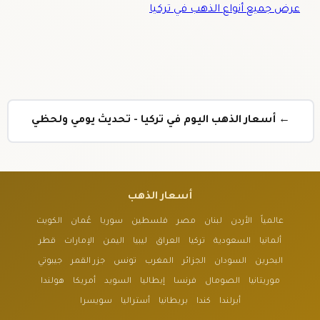
عرض جميع أنواع الذهب في تركيا
← أسعار الذهب اليوم في تركيا - تحديث يومي ولحظي
أسعار الذهب
عالمياً
الأردن
لبنان
مصر
فلسطين
سوريا
عُمان
الكويت
ألمانيا
السعودية
تركيا
العراق
ليبيا
اليمن
الإمارات
قطر
البحرين
السودان
الجزائر
المغرب
تونس
جزر القمر
جيبوتي
موريتانيا
الصومال
فرنسا
إيطاليا
السويد
أمريكا
هولندا
أيرلندا
كندا
بريطانيا
أستراليا
سويسرا