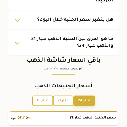
التركية?
هل يتغير سعر الجنيه خلال اليوم؟
ما هو الفرق بين الجنيه الذهب عيار 21
والذهب عيار 24؟
باقي أسعار شاشة الذهب
آخر تحديث
:
الجمعة ٠٧
٢٠٢٦ -
/٠٨/
٠٩:٠٥
ص
أسعار الجنيهات الذهب
عيار 24
عيار 21
عيار 18
٥٢
,
٢٥٠
سعر الجنية الذهب عيار ٢٤
.٠٠
ليرة