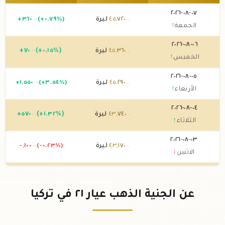
٠٧-٠٨-٢٠٢٦
٧٢٠
,
٤٥
ليرة
(+٠.٧٩%)
٣٦٠
+
.٠٠
.٠٠
الجمعة
↑
٠٦-٠٨-٢٠٢٦
٣٦٠
,
٤٥
ليرة
(+٠.١٥%)
٧٠
+
.٠٠
.٠٠
الخميس
↑
٠٥-٠٨-٢٠٢٦
٢٩٠
,
٤٥
ليرة
(+٣.٥٤%)
٥٥٠
,
١
+
.٠٠
.٠٠
الأربعاء
↑
٠٤-٠٨-٢٠٢٦
٧٤٠
,
٤٣
ليرة
(+١.٣٢%)
٥٧٠
+
.٠٠
.٠٠
الثلاثاء
↑
٠٣-٠٨-٢٠٢٦
١٧٠
,
٤٣
ليرة
(-٠.٢٣%)
١٠٠
,
-
.٠٠
.٠٠
الاثنين
↓
٠٢-٠٨-٢٠٢٦
٢٧٠
,
٤٣
ليرة
(+٠.٠٢%)
١٠
+
.٠٠
.٠٠
الأحد
↑
عن الجنية الذهب عيار ٢١ في تركيا
٠١-٠٨-٢٠٢٦
٢٦٠
,
٤٣
ليرة
(+٠.٠٥%)
٢٠
+
.٠٠
.٠٠
السبت
↑