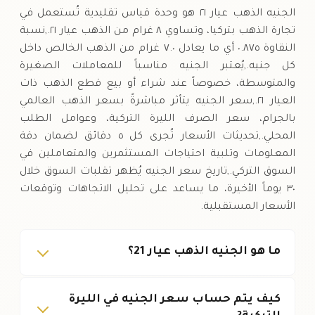
الجنيه الذهب عيار ٢١ هو وحدة قياس تقليدية تُستعمل في
تجارة الذهب بتركيا، وتساوي ٨ غرام من الذهب عيار ٢١.,نسبة
النقاوة ٠.٨٧٥ أي ما يعادل ٧.٠ غرام من الذهب الخالص داخل
كل جنيه.,يُعتبر الجنيه مناسباً للمعاملات الصغيرة
والمتوسطة، خصوصاً عند شراء أو بيع قطع الذهب ذات
العيار ٢١.,سعر الجنيه يتأثر مباشرةً بسعر الذهب العالمي
بالجرام، سعر الصرف الليرة التركية، وعوامل الطلب
المحلي.,تحديثات الأسعار تُجرى كل ٥ دقائق لضمان دقة
المعلومات وتلبية احتياجات المستثمرين والمتعاملين في
السوق التركي.,تاريخ سعر الجنيه يُظهر تقلبات السوق خلال
٣٠ يوماً الأخيرة، ما يساعد على تحليل الاتجاهات وتوقعات
الأسعار المستقبلية.
ما هو الجنيه الذهب عيار 21؟
كيف يتم حساب سعر الجنيه في الليرة