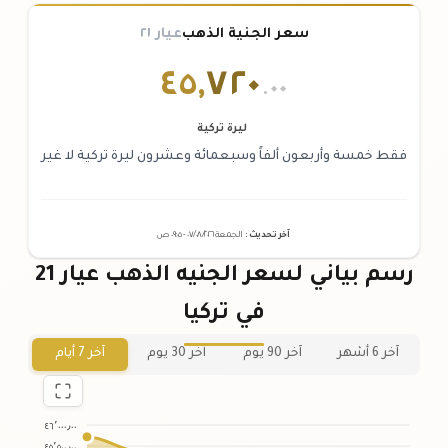
سعر الجنية الذهب
عيار ٢١
٤٥
,
٧٢٠
.٠٠
ليرة تركية
فقط خمسة وأربعون ألفاً وسبعمائة وعشرون ليرة تركية لا غير
آخر تحديث
:
الجمعة ٠٧
٢٠٢٦ -
/٠٨/
٠٩:٠٥
ص
رسم بياني لسعر الجنيه الذهب عيار 21
في تركيا
آخر 6 أشهر
آخر 90 يوم
آخر 30 يوم
آخر 7 أيام
٤٦٬٠٠٠٫٠٠
٤٥٬٥٠٠٫٠٠