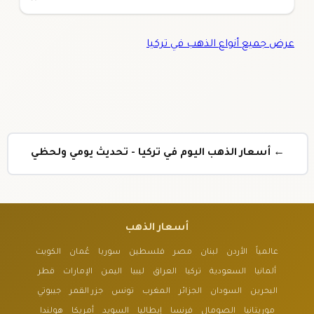
عرض جميع أنواع الذهب في تركيا
← أسعار الذهب اليوم في تركيا - تحديث يومي ولحظي
أسعار الذهب
عالمياً
الأردن
لبنان
مصر
فلسطين
سوريا
عُمان
الكويت
ألمانيا
السعودية
تركيا
العراق
ليبيا
اليمن
الإمارات
قطر
البحرين
السودان
الجزائر
المغرب
تونس
جزر القمر
جيبوتي
موريتانيا
الصومال
فرنسا
إيطاليا
السويد
أمريكا
هولندا