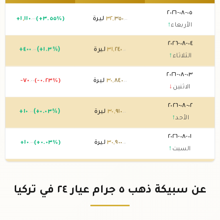
٠٥-٠٨-٢٠٢٦
٣٥٠
,
٣٢
ليرة
(+٣.٥٥%)
١١٠
,
١
+
.٠٠
.٠٠
الأربعاء
↑
٠٤-٠٨-٢٠٢٦
٢٤٠
,
٣١
ليرة
(+١.٣%)
٤٠٠
+
.٠٠
.٠٠
الثلاثاء
↑
٠٣-٠٨-٢٠٢٦
٨٤٠
,
٣٠
ليرة
(-٠.٢٣%)
-٧٠
.٠٠
.٠٠
الاثنين
↓
٠٢-٠٨-٢٠٢٦
٩١٠
,
٣٠
ليرة
(+٠.٠٣%)
١٠
+
.٠٠
.٠٠
الأحد
↑
٠١-٠٨-٢٠٢٦
٩٠٠
,
٣٠
ليرة
(+٠.٠٣%)
١٠
+
.٠٠
.٠٠
السبت
↑
٣١-٠٧-٢٠٢٦
٨٩٠
,
٣٠
ليرة
(-١.٥%)
٤٧٠
,
-
.٠٠
.٠٠
الجمعة
↓
عن سبيكة ذهب ٥ جرام عيار ٢٤ في تركيا
٣٠-٠٧-٢٠٢٦
٣٦٠
,
٣١
ليرة
(+٢.٦٩%)
٨٢٠
+
.٠٠
.٠٠
الخميس
↑