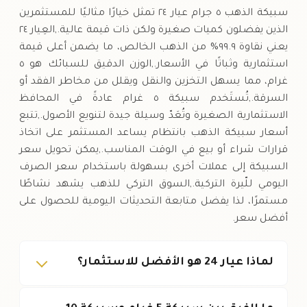
سبيكة الذهب ٥ جرام عيار ٢٤ تمثل خيارًا مثاليًا للمستثمرين
الذين يفضلون كميات صغيرة ولكن ذات قيمة عالية.,العِيار ٢٤
يعني نقاوة ٩٩.٩% من الذهب الخالص، ما يضمن أعلى قيمة
استثمارية وثباتًا في الأسعار.,الوزن الدقيق للسبائك هو ٥
غرام، مما يسهل التخزين والنقل ويقلل من مخاطر الفقد أو
السرقة.,تُستَخدم سبيكة ٥ غرام عادةً في المحافظ
الاستثمارية الصغيرة وتُعَدّ وسيلة جيدة لتنويع الأصول.,تتبع
أسعار سبيكة الذهب بانتظام يساعد المستثمر على اتخاذ
قرارات شراء أو بيع في الوقت المناسب.,يمكن تحويل سعر
السبيكة إلى عملات أخرى بسهولة باستخدام سعر الصرف
اليومي للّيرة التركية.,السوق التركي للذهب يشهد نشاطًا
مستمرًا، لذا يفضل متابعة التحديثات اليومية للحصول على
أفضل سعر.
لماذا عيار 24 هو الأفضل للاستثمار؟