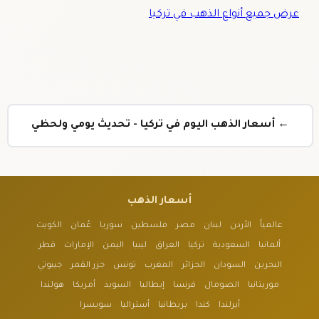
عرض جميع أنواع الذهب في تركيا
← أسعار الذهب اليوم في تركيا - تحديث يومي ولحظي
أسعار الذهب
عالمياً
الأردن
لبنان
مصر
فلسطين
سوريا
عُمان
الكويت
ألمانيا
السعودية
تركيا
العراق
ليبيا
اليمن
الإمارات
قطر
البحرين
السودان
الجزائر
المغرب
تونس
جزر القمر
جيبوتي
موريتانيا
الصومال
فرنسا
إيطاليا
السويد
أمريكا
هولندا
أيرلندا
كندا
بريطانيا
أستراليا
سويسرا