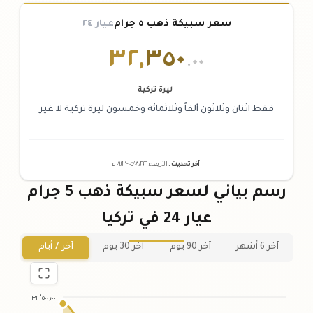
سعر سبيكة ذهب ٥ جرام
عيار ٢٤
٣٢
,
٣٥٠
.٠٠
ليرة تركية
فقط اثنان وثلاثون ألفاً وثلاثمائة وخمسون ليرة تركية لا غير
آخر تحديث
:
الأربعاء ٠٥
٢٠٢٦ -
/٠٨/
٠٩:٢٣
م
رسم بياني لسعر سبيكة ذهب 5 جرام
عيار 24 في تركيا
آخر 6 أشهر
آخر 90 يوم
آخر 30 يوم
آخر 7 أيام
٣٢٬٥٠٠٫٠٠