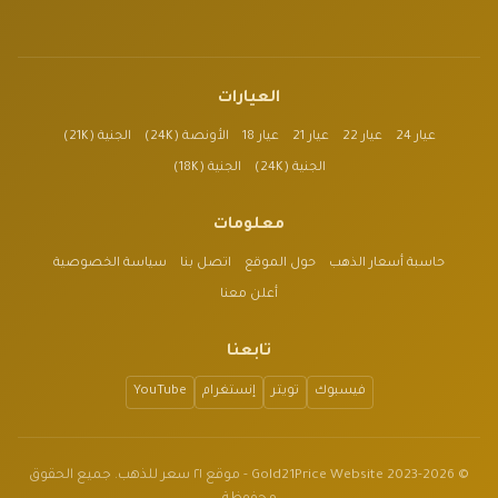
العيارات
عيار 24
عيار 22
عيار 21
عيار 18
الأونصة (24K)
الجنية (21K)
الجنية (24K)
الجنية (18K)
معلومات
حاسبة أسعار الذهب
حول الموقع
اتصل بنا
سياسة الخصوصية
أعلن معنا
تابعنا
فيسبوك
تويتر
إنستغرام
YouTube
© 2023-2026 Gold21Price Website - موقع ٢١ سعر للذهب. جميع الحقوق