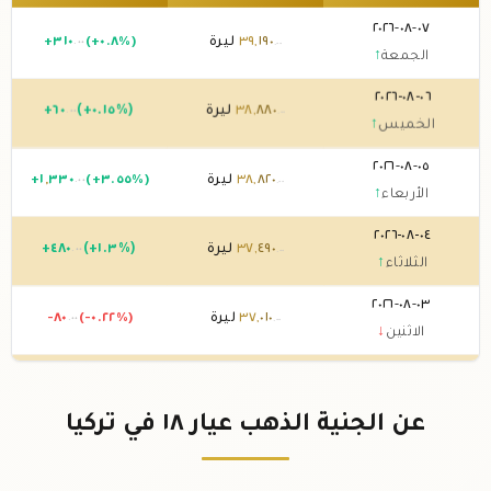
٠٧-٠٨-٢٠٢٦
١٩٠
,
٣٩
ليرة
(+٠.٨%)
٣١٠
+
.٠٠
.٠٠
الجمعة
↑
٠٦-٠٨-٢٠٢٦
٨٨٠
,
٣٨
ليرة
(+٠.١٥%)
٦٠
+
.٠٠
.٠٠
الخميس
↑
٠٥-٠٨-٢٠٢٦
٨٢٠
,
٣٨
ليرة
(+٣.٥٥%)
٣٣٠
,
١
+
.٠٠
.٠٠
الأربعاء
↑
٠٤-٠٨-٢٠٢٦
٤٩٠
,
٣٧
ليرة
(+١.٣%)
٤٨٠
+
.٠٠
.٠٠
الثلاثاء
↑
٠٣-٠٨-٢٠٢٦
٠١٠
,
٣٧
ليرة
(-٠.٢٢%)
-٨٠
.٠٠
.٠٠
الاثنين
↓
٠٢-٠٨-٢٠٢٦
٠٩٠
,
٣٧
ليرة
(+٠.٠٣%)
١٠
+
.٠٠
.٠٠
الأحد
↑
عن الجنية الذهب عيار ١٨ في تركيا
٠١-٠٨-٢٠٢٦
٠٨٠
,
٣٧
ليرة
(+٠.٠٣%)
١٠
+
.٠٠
.٠٠
السبت
↑