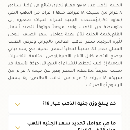
الجنيه الذهب عيار ١٨ هو معيار تجاري شائع في تركيا، يساوي
٨ غرام من سبيكة ١٨ قيراط، منها ٦ غرام من الذهب النقي
(نقاوة ٠.٧٥).,يُستخدم الجنيه لشراء كميات صغيرة إلى
متوسطة من الذهب، ويُعد مرجعاً موثوقاً لتحديد أسعار
القلع.,قيمة الجنيه تتأثر بعدة عوامل: سعر الصرف اليومي
للّيرة التركية، سعر الذهب العالمي بالجرام، وعرض الطلب
المحلي.,نقدم لك تحديثاً لحظياً لسعر الجنيه، مع رسم بياني
يوضح الاتجاه خلال الأيام الأخيرة.,نوصي بمتابعة التغييرات
اليومية إذا كنت تخطط للشراء أو البيع، لأن حركة الأسعار قد
تتقلب سريعاً.,ملاحظة: السعر يعبر عن قيمة ٨ غرام من
سبيكة ١٨ قيراط (٦ غرام من الذهب الخالص) ولا يشمل
الرسوم أو الضرائب.
كم يبلغ وزن جنية الذهب عيار 18؟
ما هي عوامل تحديد سعر الجنيه الذهب