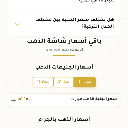
عيار 18 في تركيا؟
هل يختلف سعر الجنيه بين مختلف
المدن التركية؟
باقي أسعار شاشة الذهب
آخر تحديث
:
الجمعة ٠٧
٢٠٢٦ -
/٠٨/
٠٩:٠٥
ص
أسعار الجنيهات الذهب
عيار 24
عيار 21
عيار 18
٥٢
,
٢٥٠
سعر الجنية الذهب عيار ٢٤
.٠٠
ليرة
أسعار الذهب بالجرام