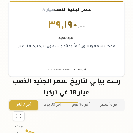
سعر الجنية الذهب
عيار ١٨
٣٩
,
١٩٠
.٠٠
ليرة تركية
فقط تسعة وثلاثون ألفاً ومائة وتسعون ليرة تركية لا غير
آخر تحديث
:
الجمعة ٠٧
٢٠٢٦ -
/٠٨/
٠٩:٠٥
ص
رسم بياني لتاريخ سعر الجنيه الذهب
عيار 18 في تركيا
آخر 6 أشهر
آخر 90 يوم
آخر 30 يوم
آخر 7 أيام
٣٩٬٥٠٠٫٠٠