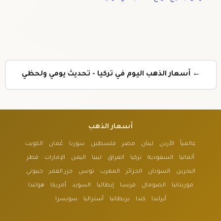
← أسعار الذهب اليوم في تركيا - تحديث يومي ولحظي
أسعار الذهب
عالمياً
الأردن
لبنان
مصر
فلسطين
سوريا
عُمان
الكويت
ألمانيا
السعودية
تركيا
العراق
ليبيا
اليمن
الإمارات
قطر
البحرين
السودان
الجزائر
المغرب
تونس
جزر القمر
جيبوتي
موريتانيا
الصومال
فرنسا
إيطاليا
السويد
أمريكا
هولندا
أيرلندا
كندا
بريطانيا
أستراليا
سويسرا