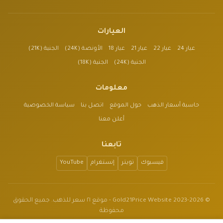
العيارات
عيار 24
عيار 22
عيار 21
عيار 18
الأونصة (24K)
الجنية (21K)
الجنية (24K)
الجنية (18K)
معلومات
حاسبة أسعار الذهب
حول الموقع
اتصل بنا
سياسة الخصوصية
أعلن معنا
تابعنا
فيسبوك
تويتر
إنستغرام
YouTube
© 2023-2026 Gold21Price Website - موقع ٢١ سعر للذهب. جميع الحقوق
محفوظة