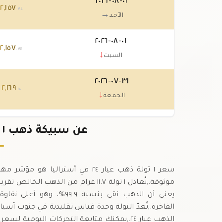
٠٢-٠٨-٢٠٢٦
١٥٧
,
٢
د
.٨٤
→
الأحد
٠١-٠٨-٢٠٢٦
١٥٧
,
٢
د
.٨٤
↓
السبت
٣١-٠٧-٢٠٢٦
١٦٩
,
٢
د
.٥٠
↓
الجمعة
٣٠-٠٧-٢٠٢٦
٢١٦
,
٢
د
عن سبيكة ذهب ١ تولة عيار ٢٤ في أستراليا
.١٦
↑
الخميس
سعر ١ تولة ذهب عيار ٢٤ في أستر
يعني أن الذهب نقي بنسبة 
الفاخرة.,تُعدّ التولة وحدة قياس تقليدية في جنوب آ
الذهب عيار ٢٤.,يمكنك متابعة التحركات اليوم