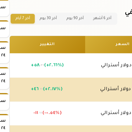
سعر س
ذهب 1 تولة عيار 24 في
آخر 6 أشهر
آخر 90 يوم
آخر 30 يوم
آخر 7 أيام
سعر س
السعر
التغيير
٢٤
ولار أسترالي
(+٢.٦٦%)
٥٨
+
.٣٢
٢٤
ولار أسترالي
(+٢.١٧%)
٤٦
+
.٦٦
سعر س
ولار أسترالي
(-٠.٥٤%)
-١١
.٦٦
٢٤