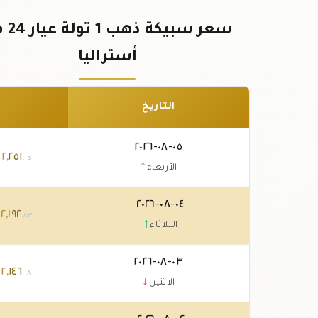
سعر سبيكة 
أستراليا
التاريخ
٠٥-٠٨-٢٠٢٦
٢٥١
,
٢
د
.١٥
↑
الأربعاء
٠٤-٠٨-٢٠٢٦
١٩٢
,
٢
د
.٨٣
↑
الثلاثاء
٠٣-٠٨-٢٠٢٦
١٤٦
,
٢
د
.١٨
↓
الاثنين