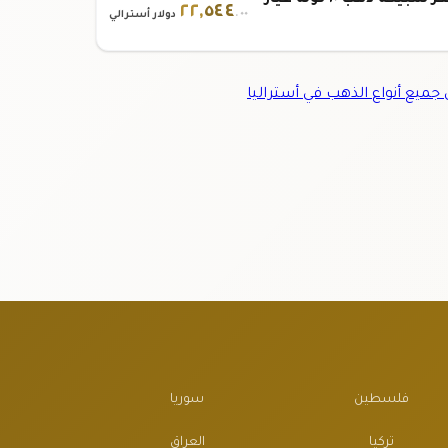
سعر سبيكة ذهب ١٠ تولة عيار
٢٢
,
٥٤٤
.٠٠
دولار أسترالي
ميع أنواع الذهب في أستراليا
فلسطين
سوريا
تركيا
العراق