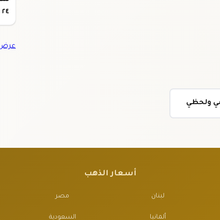
٢٤
عرض ج
مي ولحظي
أسعار الذهب
لبنان
مصر
ألمانيا
السعودية