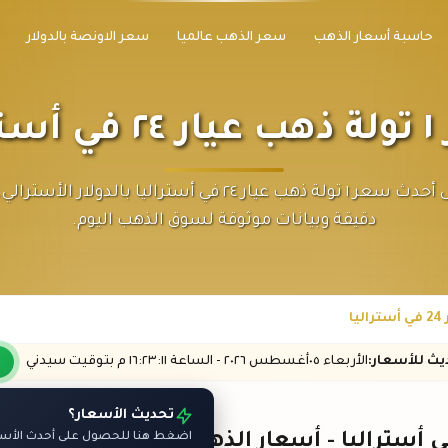
حاسبة أسعار الذهب
سعر الذهب عالميا
سعر الاونصة بالدولار
اليا
احصل على أحدث سعر ١ تولة ذهب عيار ٢٤ في أستراليا بالدولار ا
دقيقة وبيانات موثوقة لسوق الذهب اليوم.
ديث
للأسعار
:
الأربعاء ٠٥
أغسطس
٢٠٢٦ -
الساعة
١٦:٢٣
:١١
م
بتوقيت سيدني
تحديث الأسعار؟
اضغط هنا للحصول على أحدث الأسعا