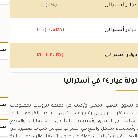
ولار أسترالي
0 (0%)
ولار أسترالي
(-٠.٥٤%)
-١١
.٦٦
سعر
ولار أسترالي
(-٢.١١%)
-٤٦
.٦٦
ولار أسترالي
(+٢.٧%)
٥٨
+
.٣٢
سعر
اليا هو مؤشر مهم لسوق الذهب المحلي ويُحدث كل دقيقة لتزويدك بمعلومات
موثوقة.,تُعادل ١ تولة ١١.٧ غرام من الذهب الخالص تقريباً، حيث يُقرب الوزن إلى رقم واحد عشري لتسهيل القراءة.,عيار ٢٤
٩٩.٩%، وهو أعلى نقاوة متاحة في السوق ويُستخدم غالباً في الاستثمارات والقطع
سعر
سيا، وتُستخدم بشكل واسع في أستراليا لقياس كميات صغيرة من
ية لسعر الذهب في أستراليا بسهولة عبر جدول الأسعار والرسوم البيانية