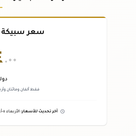
سعر سبيكة ذهب 
٤
.٠٠
دول
فقط ألفان ومائتان وأر
آخر تحديث
للأسعار
:
الأربعاء ٠٥
أ