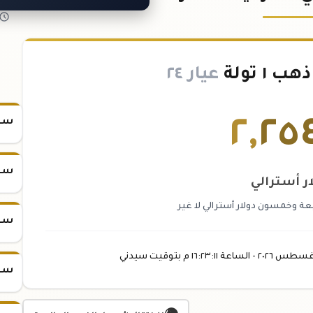
١ تولة
عيار ٢٤
٢
,
٢٥
سعر
سعر
ار أسترالي
بعة وخمسون دولار أسترالي لا غير
سعر
غسطس
٢٠٢٦ -
الساعة
١٦:٢٣
:١١
م
بتوقيت سيدني
سعر