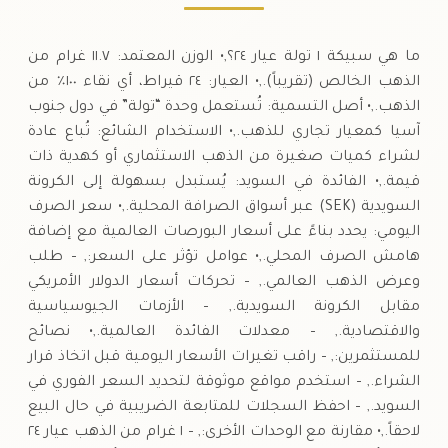
ما هي سبيكة ١ تولة عيار ٢٤؟,• الوزن المعتمد: ١١.٧ غرام من
الذهب الخالص (تقريباً).,• العيار: ٢٤ قيراط، أي نقاء ١٠٠٪ من
الذهب.,• أصل التسمية: تُستعمل وحدة “تولة” في دول جنوب
آسيا كمعيار تجاري للذهب.,• الاستخدام الشائع: تُباع عادة
لشراء كميات صغيرة من الذهب الاستثماري أو كهدية ذات
قيمة.,• الفائدة في السويد: يُستبدل بسهولة إلى الكرونة
السويدية (SEK) عبر أسواق الصرافة المحلية.,• سعر الصرف
اليومي: يحدد بناءً على أسعار البورصات العالمية مع إضافة
هامش الصرف المحلي.,• عوامل تؤثر على السعر:, – طلب
وعرض الذهب العالمي., – تحركات أسعار الدولار الأمريكي
مقابل الكرونة السويدية., – الأزمات الجيوسياسية
والاقتصادية., – معدلات الفائدة العالمية.,• نصائح
للمستثمرين:, – راقب تغيرات الأسعار اليومية قبل اتخاذ قرار
الشراء., – استخدم مواقع موثوقة لتحديد السعر الفوري في
السويد., – احفظ السجلات للمتابعة الضريبية في حال البيع
لاحقاً.,• مقارنة مع الوحدات الأخرى:, – ١ غرام من الذهب عيار ٢٤