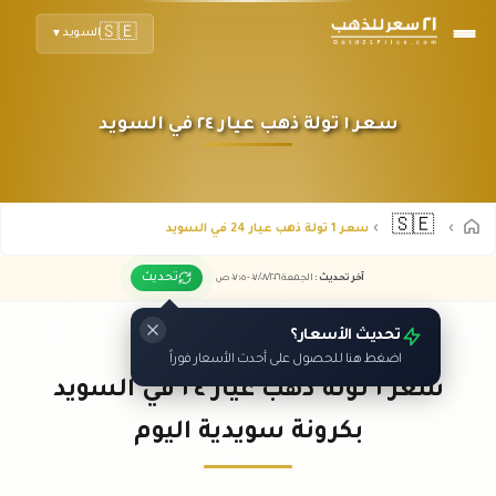
🇸🇪
السويد
▼
سعر ١ تولة ذهب عيار ٢٤ في السويد
🇸🇪
سعر 1 تولة ذهب عيار 24 في السويد
تحديث
آخر تحديث
:
الجمعة ٠٧
٢٠٢٦ -
/٠٨/
٠٧:٠٥
ص
تحديث الأسعار؟
اضغط هنا للحصول على أحدث الأسعار فوراً
سعر ١ تولة ذهب عيار ٢٤ في السويد
بكرونة سويدية اليوم