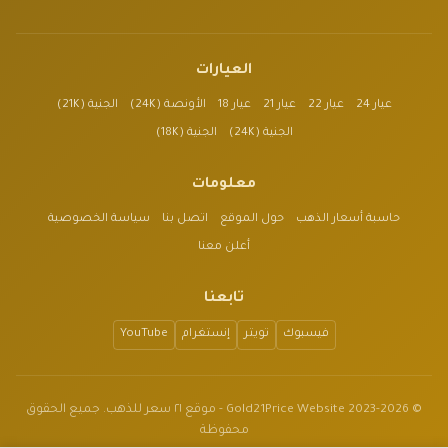
العيارات
عيار 24
عيار 22
عيار 21
عيار 18
الأونصة (24K)
الجنية (21K)
الجنية (24K)
الجنية (18K)
معلومات
حاسبة أسعار الذهب
حول الموقع
اتصل بنا
سياسة الخصوصية
أعلن معنا
تابعنا
فيسبوك
تويتر
إنستغرام
YouTube
© 2023-2026 Gold21Price Website - موقع ٢١ سعر للذهب. جميع الحقوق
محفوظة