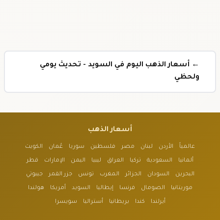
← أسعار الذهب اليوم في السويد - تحديث يومي
ولحظي
أسعار الذهب
عالمياً
الأردن
لبنان
مصر
فلسطين
سوريا
عُمان
الكويت
ألمانيا
السعودية
تركيا
العراق
ليبيا
اليمن
الإمارات
قطر
البحرين
السودان
الجزائر
المغرب
تونس
جزر القمر
جيبوتي
موريتانيا
الصومال
فرنسا
إيطاليا
السويد
أمريكا
هولندا
أيرلندا
كندا
بريطانيا
أستراليا
سويسرا