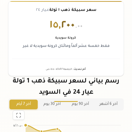
سعر سبيكة ذهب ١ تولة
عيار ٢٤
١٥
,
٢٠٠
.٠٠
كرونة سويدية
فقط خمسة عشر ألفاً ومائتان كرونة سويدية لا غير
آخر تحديث
:
الجمعة ٠٧
٢٠٢٦ -
/٠٨/
٠٧:٠٥
ص
رسم بياني لسعر سبيكة ذهب 1 تولة
عيار 24 في السويد
آخر 6 أشهر
آخر 90 يوم
آخر 30 يوم
آخر 7 أيام
١٥٬٢٠٠٫٠٠