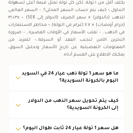
يكلف أقل من ١ تولة، لكن كل تولة تمثل قيمة أعلى لسهولة
التداول.,• كيف يتم حساب السعر المحلي؟, – السعر العالمي
للذهب (بالدولار) × سعر الصرف (الدولار إلى SEK) ÷ ٣١.١٠٣٥
(جرام أونصات) × ١١.٧ (غرام في التولة).,• مخاطر الاستثمارات
في الذهب:, – تقلب الأسعار في الأوقات القصيرة., – ضرورة
التخزين الآمن لتجنب الفقد أو السرقة.,– للمزيد من
المعلومات التفصيلية عن تاريخ الأسعار وتحليل السوق،
يمكنك الاطلاع على القسم أدناه.
ما هو سعر 1 تولة ذهب عيار 24 في السويد
اليوم بالكرونة السويدية؟
كيف يتم تحويل سعر الذهب من الدولار
إلى الكرونة السويدية؟
هل سعر 1 تولة عيار 24 ثابت طوال اليوم؟