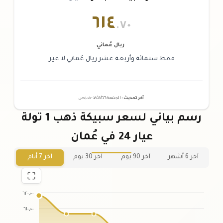
٦١٤
.٧٠
ريال عُماني
فقط ستمائة وأربعة عشر ريال عُماني لا غير
آخر تحديث
:
الجمعة ٠٧
٢٠٢٦ -
/٠٨/
١٠:٠٥
ص
رسم بياني لسعر سبيكة ذهب 1 تولة
عيار 24 في عُمان
آخر 6 أشهر
آخر 90 يوم
آخر 30 يوم
آخر 7 أيام
٦٢٠٫٠٠
٦١٠٫٠٠