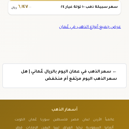
٦
,
١٤٧
سعر سبيكة ذهب ١٠ تولة عيار ٢٤
.٠٠
ريال
عرض جميع أنواع الذهب في عُمان
← سعر الذهب في عمان اليوم بالريال عُماني | هل
سعر الذهب اليوم مرتفع أم منخفض
أسعار الذهب
عالمياً
الأردن
لبنان
مصر
فلسطين
سوريا
عُمان
الكويت
ألمانيا
السعودية
تركيا
العراق
ليبيا
اليمن
الإمارات
قطر