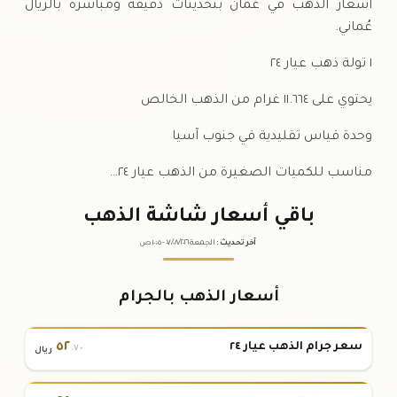
أسعار الذهب في عُمان بتحديثات دقيقة ومباشرة بالريال
عُماني.
١ تولة ذهب عيار ٢٤
يحتوي على ١١.٦٦٤ غرام من الذهب الخالص
وحدة قياس تقليدية في جنوب آسيا
مناسب للكميات الصغيرة من الذهب عيار ٢٤…
باقي أسعار شاشة الذهب
آخر تحديث
:
الجمعة ٠٧
٢٠٢٦ -
/٠٨/
١٠:٠٥
ص
أسعار الذهب بالجرام
٥٢
سعر جرام الذهب عيار ٢٤
.٧٠
ريال