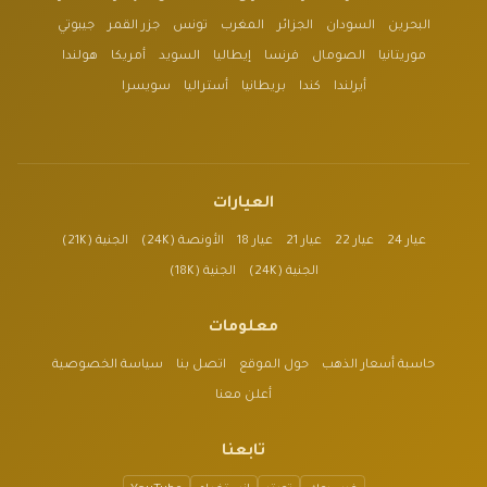
البحرين
السودان
الجزائر
المغرب
تونس
جزر القمر
جيبوتي
موريتانيا
الصومال
فرنسا
إيطاليا
السويد
أمريكا
هولندا
أيرلندا
كندا
بريطانيا
أستراليا
سويسرا
العيارات
عيار 24
عيار 22
عيار 21
عيار 18
الأونصة (24K)
الجنية (21K)
الجنية (24K)
الجنية (18K)
معلومات
حاسبة أسعار الذهب
حول الموقع
اتصل بنا
سياسة الخصوصية
أعلن معنا
تابعنا