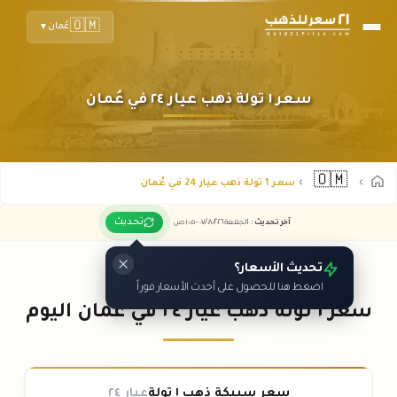
🇴🇲
عُمان
▼
سعر ١ تولة ذهب عيار ٢٤ في عُمان
🇴🇲
سعر 1 تولة ذهب عيار 24 في عُمان
تحديث
آخر تحديث
:
الجمعة ٠٧
٢٠٢٦ -
/٠٨/
١٠:٠٥
ص
تحديث الأسعار؟
اضغط هنا للحصول على أحدث الأسعار فوراً
سعر ١ تولة ذهب عيار ٢٤ في عُمان اليوم
سعر سبيكة ذهب ١ تولة
عيار ٢٤