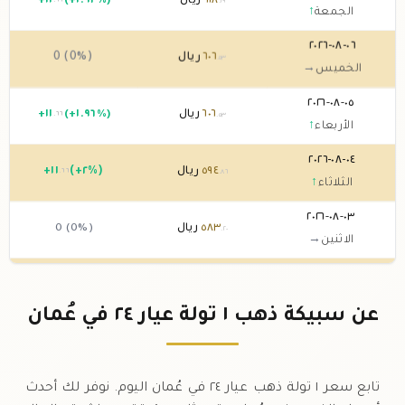
٦١٨
ريال
(+١.٩٢%)
١١
+
.٦٦
.١٩
الجمعة
↑
٠٦-٠٨-٢٠٢٦
٦٠٦
ريال
0 (0%)
.٥٣
الخميس
→
٠٥-٠٨-٢٠٢٦
٦٠٦
ريال
(+١.٩٦%)
١١
+
.٦٦
.٥٣
الأربعاء
↑
٠٤-٠٨-٢٠٢٦
٥٩٤
ريال
(+٢%)
١١
+
.٦٦
.٨٦
الثلاثاء
↑
٠٣-٠٨-٢٠٢٦
٥٨٣
ريال
0 (0%)
.٢٠
الاثنين
→
٠٢-٠٨-٢٠٢٦
٥٨٣
ريال
0 (0%)
.٢٠
الأحد
→
عن سبيكة ذهب ١ تولة عيار ٢٤ في عُمان
٠١-٠٨-٢٠٢٦
٥٨٣
ريال
0 (0%)
.٢٠
السبت
→
تابع سعر ١ تولة ذهب عيار ٢٤ في عُمان اليوم. نوفر لك أحدث