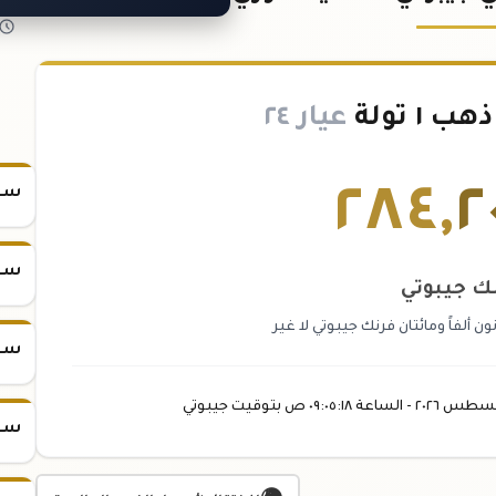
١ تولة
عيار ٢٤
٢٨٤
,
٢
سعر
سعر
ك جيبوتي
ن ألفاً ومائتان فرنك جيبوتي لا غير
سعر
غسطس
٢٠٢٦ -
الساعة
٠٩:٠٥
:١٨
ص
بتوقيت جيبوتي
سعر