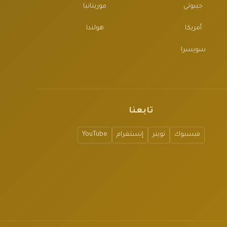
جيبوتي
موريتانيا
أمريكا
هولندا
سويسرا
تابعنا
فيسبوك
تويتر
إنستغرام
YouTube