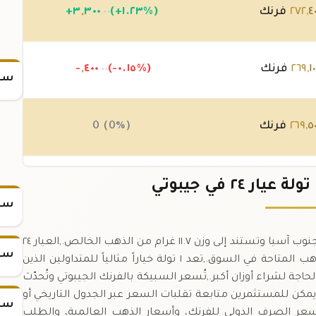
٤
,
٢٧٢
فرنك
(+١.٢٣%)
٣٠٠
,
٣
+
.٠٠
١
,
٢٦٩
فرنك
(-٠.١٥%)
٤٠٠
,
-
.٠٠
سعر
٥
,
٢٦٩
فرنك
0 (0%)
٥
,
٢٦٩
فرنك
(-٠.٠٤%)
١٠٠
,
-
.٠٠
سعر
سبيكة ذهب ١ تولة عيار ٢٤ هي وحدة قياس تقليدية في جنوب آسيا وتستند إلى وزن ١١.٧ غرام من الذهب الخالص.,العيار ٢٤
سعر
يعني نقاء ٩٩.٩%، ما يجعل السبيكة من أنقى أنواع الذهب المتاحة في السوق.,تعد ١ تولة خياراً مثالياً للمتداولين الذين
راء كميات صغيرة من الذهب العيار ٢٤ دون الحاجة لشراء أوزان أكبر.,تُسعر السبيكة بالفرنك الجيبوتي وتُحدّث
لمية.,يمكن للمستثمرين متابعة تقلبات السعر عبر الجدول التاريخي أو
سعر
 سعر الصرف الدولي للفرنك، وأسعار الذهب العالمية، والطلب