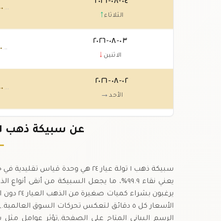
٠٤-٠٨-٢٠٢٦
٠٠
.٠٠
↑
الثلاثاء
٠٣-٠٨-٢٠٢٦
٠٠
.٠٠
↓
الاثنين
٠٢-٠٨-٢٠٢٦
٠٠
.٠٠
→
الأحد
٠١-٠٨-٢٠٢٦
٠٠
عن سبيكة ذهب ١ تولة عيار ٢٤ في جيبوتي
.٠٠
↓
السبت
يرغبون بش
الأسعار كل ٥ دقائق لتعكس تحركات السوق العا
الرسم البياني المتاح على الصفحة.,تؤثر عوامل مثل