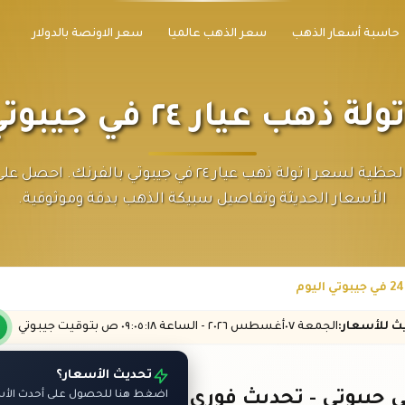
حاسبة أسعار الذهب
سعر الذهب عالميا
سعر الاونصة بالدولار
متابعة لحظية لسعر ١ تولة ذهب عيار ٢٤ في جيبوتي بالفرنك. 
الأسعار الحديثة وتفاصيل سبيكة الذهب بدقة وموثوقية.
يث
للأسعار
:
الجمعة ٠٧
أغسطس
٢٠٢٦ -
الساعة
٠٩:٠٥
:١٨
ص
بتوقيت جيبوتي
تحديث الأسعار؟
اضغط هنا للحصول على أحدث الأسع