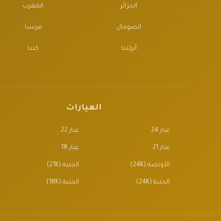
الجزائر
المغرب
الصومال
فرنسا
أيرلندا
كندا
العيارات
عيار 24
عيار 22
عيار 21
عيار 18
الأونصة (24K)
الجنية (21K)
الجنية (24K)
الجنية (18K)