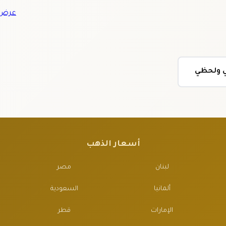
عرض ج
ي ولحظي
أسعار الذهب
لبنان
مصر
ألمانيا
السعودية
الإمارات
قطر