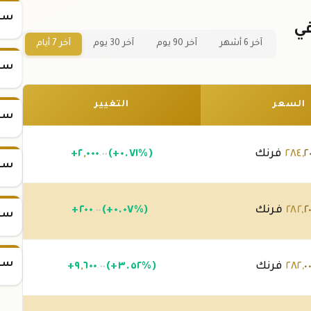
سعر س
ذهب 1 تولة عيار 24 في
آخر 6 أشهر
آخر 90 يوم
آخر 30 يوم
آخر 7 أيام
سعر س
السعر
التغيير
سعر س
٢
,
٢٨٤
فرنك
(+٠.٧١%)
٠٠٠
,
٢
+
.٠٠
سعر س
٢
,
٢٨٢
فرنك
(+٠.٠٧%)
٢٠٠
+
.٠٠
سعر س
سعر س
٠
,
٢٨٢
فرنك
(+٣.٥٢%)
٦٠٠
,
٩
+
.٠٠