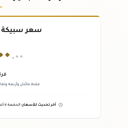
سعر سبيكة ذهب 
٠٠
.٠٠
فرن
فقط مائتان وأربعة وثمانو
آخر تحديث
للأسعار
:
الجمعة ٠٧
أ