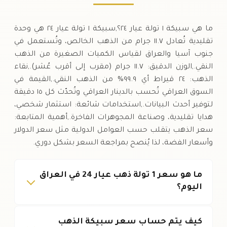
ما هي سبيكة ١ تولة عيار ٢٤؟,سبيكة ١ تولة عيار ٢٤ هي وحدة
تقليدية تُعادل ١١.٧ جرام من الذهب الخالص، وتُستعمل في
جنوب آسيا والعراق لقياس الكميات الصغيرة من الذهب
النقي.,الوزن الدقيق: ١١.٧ جرام (مقرب إلى أقرب عُشر).,نقاء
الذهب: ٢٤ قيراط أي ٩٩.٩% من الذهب النقي.,القيمة في
السوق العراقي تُحسب بالدينار العراقي وتُحدّث كل ١٥ دقيقة
لتوفير أحدث البيانات.,استخدامات شائعة: استثمار شخصي،
هدايا تقليدية، وصناعة المجوهرات الفاخرة.,أهمية المتابعة:
سعر الذهب يتقلب حسب العوامل الدولية مثل سعر الدولار
وأسعار الفضة، لذا يُنصح بمراجعة السعر بشكل دوري.
ما هو سعر 1 تولة ذهب عيار 24 في العراق
اليوم؟
كيف يتم حساب سعر سبيكة الذهب