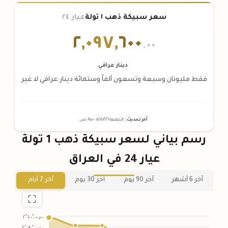
سعر سبيكة ذهب ١ تولة
عيار ٢٤
٢
,
٠٩٧
,
٦٠٠
.٠٠
دينار عراقي
فقط مليونان وسبعة وتسعون ألفاً وستمائة دينار عراقي لا غير
آخر تحديث
:
الجمعة ٠٧
٢٠٢٦ -
/٠٨/
٠٩:٠٥
ص
رسم بياني لسعر سبيكة ذهب 1 تولة
عيار 24 في العراق
آخر 6 أشهر
آخر 90 يوم
آخر 30 يوم
آخر 7 أيام
٢٬١٠٠٬٠٠٠٫٠٠
٢٬٠٨٠٬٠٠٠٫٠٠