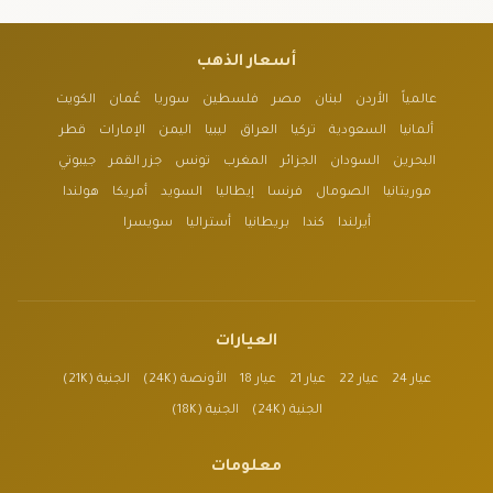
أسعار الذهب
عالمياً
الأردن
لبنان
مصر
فلسطين
سوريا
عُمان
الكويت
ألمانيا
السعودية
تركيا
العراق
ليبيا
اليمن
الإمارات
قطر
البحرين
السودان
الجزائر
المغرب
تونس
جزر القمر
جيبوتي
موريتانيا
الصومال
فرنسا
إيطاليا
السويد
أمريكا
هولندا
أيرلندا
كندا
بريطانيا
أستراليا
سويسرا
العيارات
عيار 24
عيار 22
عيار 21
عيار 18
الأونصة (24K)
الجنية (21K)
الجنية (24K)
الجنية (18K)
معلومات