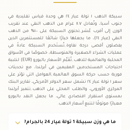
سبيكة الذهب ١ تولة عيار ٢٤ هي وحدة قياس تقليدية في
جنوب آسيا، وتُعادل ١١.٧ غرام من الذهب النقي عند تقريب
الوزن إلى أقرب عُشر.,تحتوي السبيكة على ١٠٠% من الذهب
النقي (عيار ٢٤)، ما يجعلها خيارًا شائعًا للمستثمرين الذين
يفضلون أقصى درجة نقاوة.,تُستَخدم السبيكة عادةً في
عمليات الشراء الصغيرة والمتوسطة، خصوصًا في الأسواق
المحلية والعالمية للذهب.,تُقَيَّم الأسعار باليورو (EUR) لتلبية
احتياجات المستخدمين المقيمين في أيرلندا، مع تحديثات
فورية حسب حركة السوق العالمية.,العوامل التي تؤثر على
سعر ١ تولة عيار ٢٤ تشمل سعر الدولار الأمريكي، تقارير البنك
المركزي الأوروبي، والطلب المحلي على الذهب.,تتميز أيرلندا
بمستوى استقرار اقتصادي عالي، ما يجعل النقد باليورو
معيارًا موثوقًا لتتبع أسعار الذهب.
ما هي وزن سبيكة 1 تولة عيار 24 بالجرام?