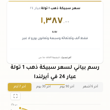
سعر سبيكة ذهب ١ تولة
عيار ٢٤
١
,
٣٨٧
.٠٠
يورو
فقط ألف وثلاثمائة وسبعة وثمانون يورو لا غير
آخر تحديث
:
الجمعة ٠٧
٢٠٢٦ -
/٠٨/
٠٦:٠٥
ص
رسم بياني لسعر سبيكة ذهب 1 تولة
عيار 24 في أيرلندا
آخر 6 أشهر
آخر 90 يوم
آخر 30 يوم
آخر 7 أيام
١٬٤٠٠٫٠٠