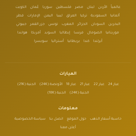
عالمياً
الأردن
لبنان
مصر
فلسطين
سوريا
عُمان
الكويت
ألمانيا
السعودية
تركيا
العراق
ليبيا
اليمن
الإمارات
قطر
البحرين
السودان
الجزائر
المغرب
تونس
جزر القمر
جيبوتي
موريتانيا
الصومال
فرنسا
إيطاليا
السويد
أمريكا
هولندا
أيرلندا
كندا
بريطانيا
أستراليا
سويسرا
العيارات
عيار 24
عيار 22
عيار 21
عيار 18
الأونصة (24K)
الجنية (21K)
الجنية (24K)
الجنية (18K)
معلومات
حاسبة أسعار الذهب
حول الموقع
اتصل بنا
سياسة الخصوصية
أعلن معنا