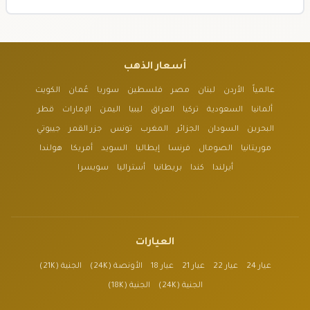
أسعار الذهب
عالمياً
الأردن
لبنان
مصر
فلسطين
سوريا
عُمان
الكويت
ألمانيا
السعودية
تركيا
العراق
ليبيا
اليمن
الإمارات
قطر
البحرين
السودان
الجزائر
المغرب
تونس
جزر القمر
جيبوتي
موريتانيا
الصومال
فرنسا
إيطاليا
السويد
أمريكا
هولندا
أيرلندا
كندا
بريطانيا
أستراليا
سويسرا
العيارات
عيار 24
عيار 22
عيار 21
عيار 18
الأونصة (24K)
الجنية (21K)
الجنية (24K)
الجنية (18K)