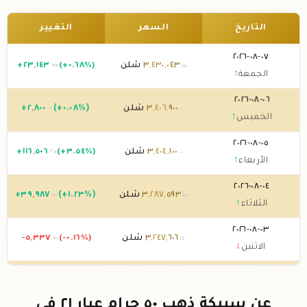
التاريخ
السعر
التغيير
٠٧-٠٨-٢٠٢٦
٠٤٣
,
٤٣٠
,
٣
شلن
(+٠.٦٨%)
١٤٣
,
٢٣
+
.٧٥
.٧٥
الجمعة
↑
٠٦-٠٨-٢٠٢٦
٩٠٠
,
٤٠٦
,
٣
شلن
(+٠.٠٨%)
٨٠٠
,
٢
+
.٠٠
.٠٠
الخميس
↑
٠٥-٠٨-٢٠٢٦
١٠٠
,
٤٠٤
,
٣
شلن
(+٣.٥٤%)
٥٠٦
,
١١٦
+
.٢٥
.٠٠
الأربعاء
↑
٠٤-٠٨-٢٠٢٦
٥٩٣
,
٢٨٧
,
٣
شلن
(+١.٢٣%)
٩٨٧
,
٣٩
+
.٥٠
.٧٥
الثلاثاء
↑
٠٣-٠٨-٢٠٢٦
٦٠٦
,
٢٤٧
,
٣
شلن
(-٠.١٦%)
٣٣٧
,
-٥
.٥٠
.٢٥
الاثنين
↓
٠٢-٠٨-٢٠٢٦
٩٤٣
,
٢٥٢
,
٣
شلن
0 (0%)
.٧٥
الأحد
→
عن سبيكة ذهب ٥٠ جرام عيار ٢١ في