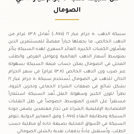
٠١-٠٨-٢٠٢٦
٩٤٣
,
٢٥٢
,
٣
شلن
(-٠.٠٤%)
٢٢٥
,
-١
.٠٠
.٧٥
الصومال
السبت
↓
سبيكة الذهب ٥٠ جرام عيار ٢١ (٠.٨٧٥) تُعادل ٤٣.٨ غرام من
الذهب الخالص، ما يجعلها خياراً مفضلاً للمستثمرين الذين
يفضّلون الكميات الكبيرة.,العائد السعري لهذه السبيكة يتأثر
بمتوسط أسعار الذهب العالمية وعوامل العرض والطلب
المحلي في الصومال.,يمكن حساب قيمة السبيكة بسهولة
عبر ضرب وزن الذهب الخالص (٤٣.٨ غرام) في سعر الجرام
الحالي للذهب في الصومال.,تُستخدم سبيكة ٥٠ جرام عيار ٢١
بشكل شائع في صفقات الشراء الجماعي وتخزين الثروة،
نظراً للوزن الكبير وسهولة النقل.,تُعد السبيكة استثماراً
مستقراً على المدى المتوسط، خصوصاً في ظل التقلبات
الاقتصادية الإقليمية.,الشراء من تجار معتمدين يضمن جودة
السبيكة ومطابقة النقاء (٠.٨٧٥) وفق المعايير الدولية.,تتوفر
السبيكة في الأسواق المحلية بصيغة حادة أو مطلية حسب
الطلب، وتُستقبل عادةً بدفعات نقدية بالشلن الصومالي.