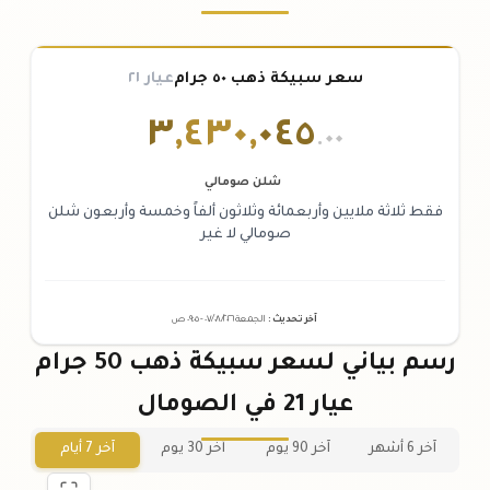
سعر سبيكة ذهب ٥٠ جرام
عيار ٢١
٣
,
٤٣٠
,
٠٤٥
.٠٠
شلن صومالي
فقط ثلاثة ملايين وأربعمائة وثلاثون ألفاً وخمسة وأربعون شلن
صومالي لا غير
آخر تحديث
:
الجمعة ٠٧
٢٠٢٦ -
/٠٨/
٠٩:٠٥
ص
رسم بياني لسعر سبيكة ذهب 50 جرام
عيار 21 في الصومال
آخر 6 أشهر
آخر 90 يوم
آخر 30 يوم
آخر 7 أيام