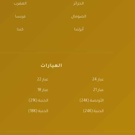
الجزائر
المغرب
الصومال
فرنسا
أيرلندا
كندا
العيارات
عيار 24
عيار 22
عيار 21
عيار 18
الأونصة (24K)
الجنية (21K)
الجنية (24K)
الجنية (18K)