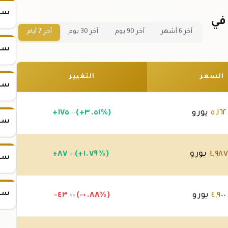
سعر
ر سبيكة ذهب 50 جرام عيار 21 في
آخر 6 أشهر
آخر 90 يوم
آخر 30 يوم
آخر 7 أيام
سعر
السعر
التغيير
سعر
١٦٢
,
٥
يورو
(+٣.٥١%)
١٧٥
+
.٠٠
سعر
٩٨
,
٤
يورو
(+١.٧٩%)
٨٧
+
.٥٠
سعر
سعر
٩٠٠
,
٤
يورو
(-٠.٨٨%)
-٤٣
.٧٥
.