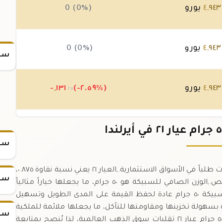
٩٤٣
,
٤
يورو
0 (0%)
٩٤٣
,
٤
يورو
0 (0%)
سعر
٩٤٣
,
٤
يورو
(-٢.٥٩%)
١٣١
,
-
.٢٥
٠٧٥
,
٥
يورو
(+٢.٦٥%)
١٣١
+
.٢٥
سعر
سبيكة ذهب ٥٠ جرام عيار ٢١ هي واحدة من أكثر السبيكات طلباً في الأسواق الاستثمارية.,العيار ٢١ يعني نسبة نقاوة ٠.٨٧٥،
سعر
أي أن السبيكة تحتوي على ٤٣.٨ جرام من الذهب الخالص.,الوزن الصافي للسبيكة هو ٥٠ جرام، ما يجعلها خياراً مثالياً
للمستثمرين الذين يرغبون في مبالغ كبيرة.,تُستخدم سبيكة ٥٠ جرام عادة لحفظ القيمة على المدى الطويل وتسهيل
ة بسهولة تخزينها ومقاومتها للتآكل، ما يجعلها ملائمة للملكية
سعر
الشخصية والمؤسساتية.,تتبع أسعار سبيكة الذهب ٥٠ جرام عيار ٢١ تقلبات سوق الذهب العالمية، لذا يُنصح بمتابعة