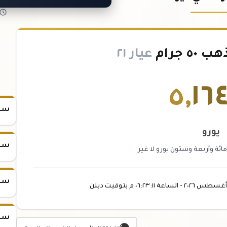
 جرام
عيار ٢١
٥
,
١٦
سعر س
يورو
سعر س
ة وأربعة وستون يورو لا غير
سعر س
أغسطس
٢٠٢٦ -
الساعة
٠٦:٢٣
:١١
م
بتوقيت دبلن
سعر س