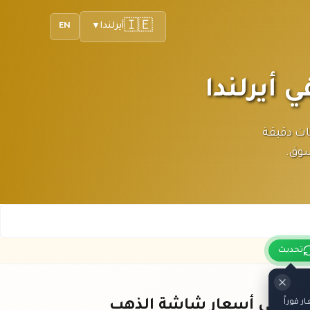
🇮🇪
أيرلندا
EN
▼
ورو. تحديثات دقيقة
سوق.
تحديث
 فوراً
باقي أسعار شاشة الذهب