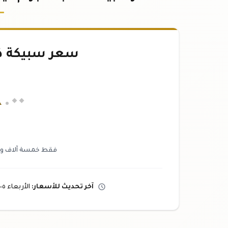
سعر سبيكة ذهب ٥٠
٤
.٠٠
فقط خمسة آلاف ومائ
آخر تحديث
للأسعار
:
الأربعاء ٠٥