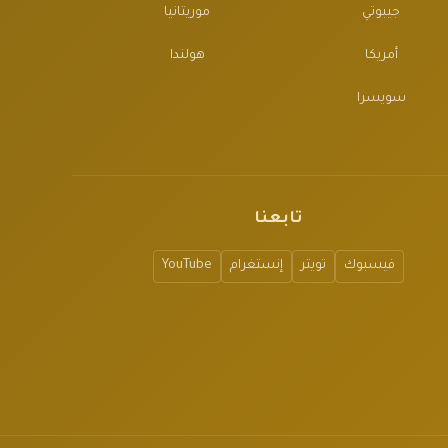
جيبوتي
موريتانيا
أمريكا
هولندا
سويسرا
تابعنا
فيسبوك
تويتر
إنستغرام
YouTube