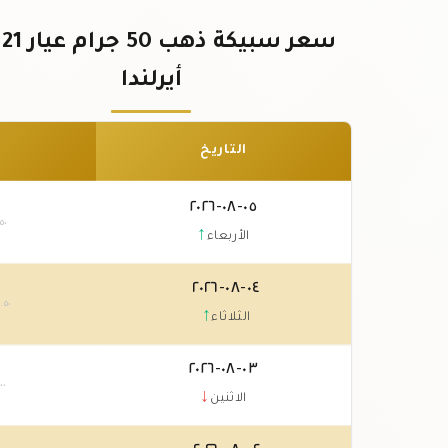
سع
أيرلندا
التاريخ
٠٥-٠٨-٢٠٢٦
.٥٠
↑
الأربعاء
٠٤-٠٨-٢٠٢٦
٧
.٥٠
↑
الثلاثاء
٠٣-٠٨-٢٠٢٦
٠٠
↓
الاثنين