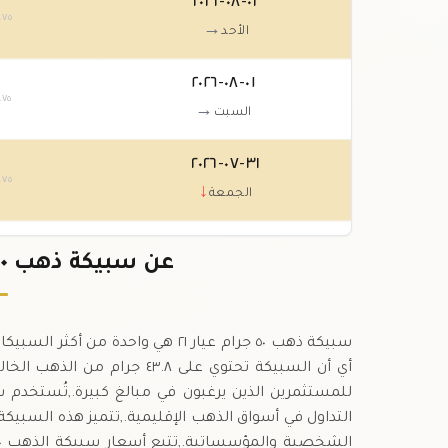
٠٢-٠٨-٢٠٢٦
.٧٥
→
الأحد
٠١-٠٨-٢٠٢٦
.٧٥
→
السبت
٣١-٠٧-٢٠٢٦
.٧٥
↓
الجمعة
٣٠-٠٧-٢٠٢٦
عن سبيكة ذهب ٥٠ جرام عيار ٢١ في أيرلندا
.٠٠
↑
الخميس
التداول في أسواق الذهب الإقليمية.,تتميز هذه السبيك