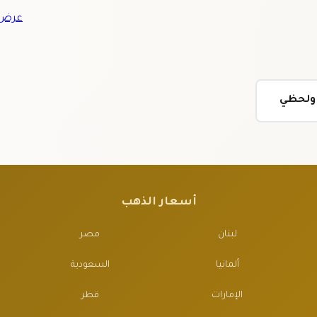
عرض ج
ي ولحظي
أسعار الذهب
لبنان
مصر
ألمانيا
السعودية
الإمارات
قطر