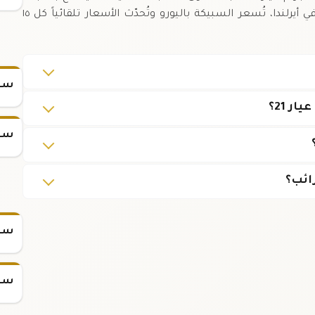
التحديثات اليومية لاتخاذ قرارات استثمارية مدروسة.,في أيرلندا، تُسعر السبيكة باليورو وتُحدّث الأسعار تلقائياً كل ١٥
سعر
سعر
ائب؟
سعر س
سعر س