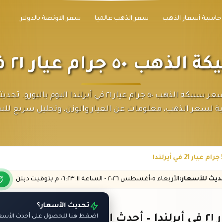
حاسبة أسعار الذهب
سعر الذهب عالميا
سعر الاونصة بالدولار
جرام عيار ٢١ في أيرلندا
اكتشف سعر سبيكة الذهب ٥٠ جرام عيار ٢١ في أيرلندا اليوم بالي
ة لسعر الذهب، معلومات عن العيار والوزن، وتحليل سريع لل
حديث
للأسعار
:
الأربعاء ٠٥
أغسطس
٢٠٢٦ -
الساعة
٠٦:٢٣
:١١
م
بتوقيت دبلن
تحديث الأسعار؟
اضغط هنا للحصول على أحدث الأسعار