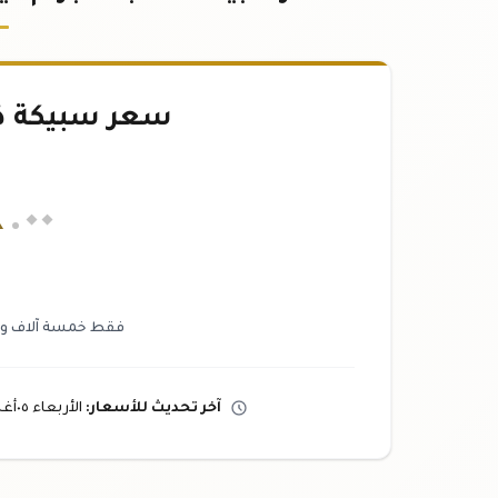
سعر سبيكة ذهب ٥٠
٤
.٠٠
فقط خمسة آلاف ومائ
آخر تحديث
للأسعار
:
الأربعاء ٠٥
أغ