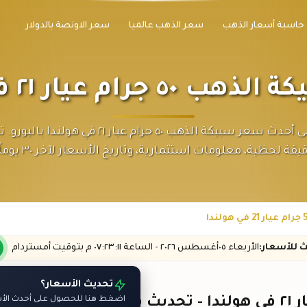
حاسبة أسعار الذهب
سعر الذهب عالميا
سعر الاونصة بالدولار
جرام عيار ٢١ في هولندا
اطلع على أحدث سعر سبيكة الذهب ٥٠ جرام عيار ٢١ في هول
يقة لحظية، معلومات استثمارية، وتاريخ الأسعار لآخر ٣٠ يوماً.
ث
للأسعار
:
الأربعاء ٠٥
أغسطس
٢٠٢٦ -
الساعة
٠٧:٢٣
:١١
م
بتوقيت أمستردام
تحديث الأسعار؟
اضغط هنا للحصول على أحدث الأسع