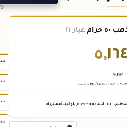
 جرام
عيار ٢١
٥
,
١٦
سعر س
يورو
سعر س
ة وأربعة وستون يورو لا غير
سعر س
سطس
٢٠٢٦ -
الساعة
٠٧:٢٣
:١١
م
بتوقيت أمستردام
سعر س