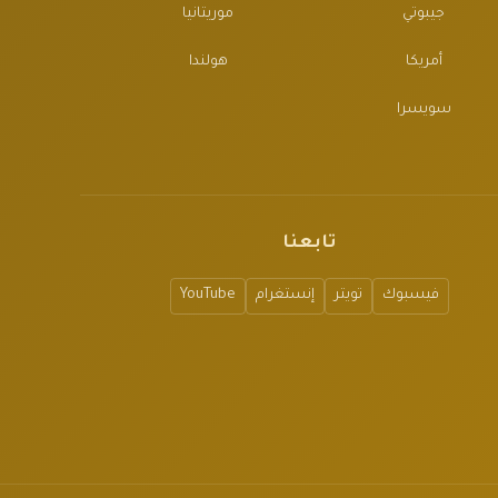
جيبوتي
موريتانيا
أمريكا
هولندا
سويسرا
تابعنا
فيسبوك
تويتر
إنستغرام
YouTube