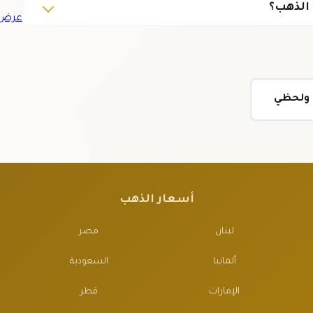
الذهب؟
عرض ج
ي ولحظي
أسعار الذهب
لبنان
مصر
ألمانيا
السعودية
الإمارات
قطر