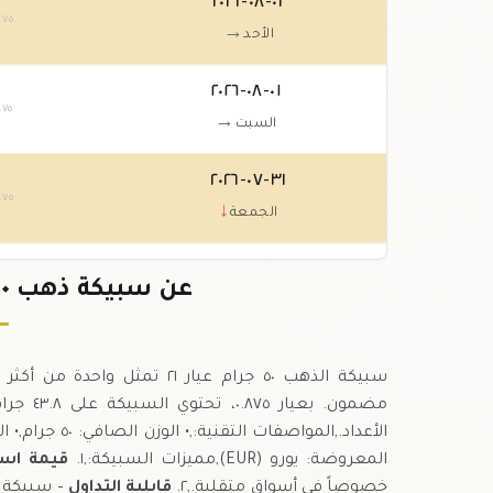
٠٢-٠٨-٢٠٢٦
.٧٥
→
الأحد
٠١-٠٨-٢٠٢٦
.٧٥
→
السبت
٣١-٠٧-٢٠٢٦
.٧٥
↓
الجمعة
٣٠-٠٧-٢٠٢٦
عن سبيكة ذهب ٥٠ جرام عيار ٢١ في هولندا
.٠٠
↑
الخميس
سبيكة الذهب ٥٠ جرام عيار ٢١ 
مضمون. 
المعروضة: يورو (EUR),مميزات السبيكة:,١.
قيمة استث
خصوصاً في أسواق متقلبة.,٢.
قابلية التداول