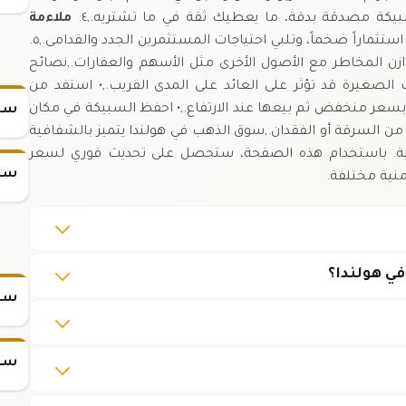
كة مصدقة بدقة، ما يعطيك ثقة في ما تشتريه.,٤.
ملاءمة
تثماراً ضخماً، وتلبي احتياجات المستثمرين الجدد والقدامى.,٥.
ن المخاطر مع الأصول الأخرى مثل الأسهم والعقارات.,نصائح
 الصغيرة قد تؤثر على العائد على المدى القريب.,• استفد من
بسعر منخفض ثم بيعها عند الارتفاع.,• احفظ السبيكة في مكان
سعر
من السرقة أو الفقدان.,سوق الذهب في هولندا يتميز بالشفافية
الية. باستخدام هذه الصفحة، ستحصل على تحديث فوري لسعر
سعر
منية مختلفة.
سعر س
سعر س