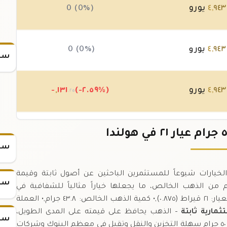
٩٤٣
,
٤
يورو
0 (0%)
٩٤٣
,
٤
يورو
0 (0%)
سعر
٩٤٣
,
٤
يورو
(-٢.٥٩%)
١٣١
,
-
.٢٥
٠٧٥
,
٥
يورو
(+٢.٦٥%)
١٣١
+
.٢٥
سعر
تمثل واحدة من أكثر الخيارات شيوعاً للمستثمرين الباحثين عن أصول ثابتة وقيمة
سعر
بعيار ٠.٨٧٥، تحتوي السبيكة على ٤٣.٨ جرام من الذهب الخالص، ما يجعلها خياراً مثالياً للشفافية في
الأعداد.,المواصفات التقنية:,• الوزن الصافي: ٥٠ جرام,• العيار: ٢١ قيراط (٠.٨٧٥),• كمية الذهب الخالص: ٤٣.٨ جرام,• العملة
مارية ثابتة
– الذهب يحافظ على قيمته على المدى الطويل،
سعر
– سبيكة ٥٠ جرام سهلة التخزين والنقل وتقبل في معظم البنوك وشركات