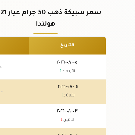
سع
هولندا
التاريخ
٠٥-٠٨-٢٠٢٦
.٥٠
↑
الأربعاء
٠٤-٠٨-٢٠٢٦
٧
.٥٠
↑
الثلاثاء
٠٣-٠٨-٢٠٢٦
٠٠
↓
الاثنين