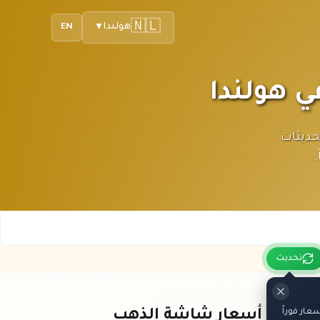
🇳🇱
هولندا
EN
▼
ندا باليورو. تحديثات
تحديث
ار فوراً
باقي أسعار شاشة الذهب