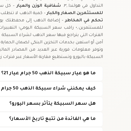
التداول في هولندا.,٣.
شفافية الوزن والعيار
– كل سبي
للمستثمرين الصغار والكبار
– كمية الذهب لا تتطلب اس
تحكم في المخاطر
– إضافة الذهب إلى محفظتك يواز
للمستثمرين:,• راقب سعر السبيكة اليومي؛ التغييرات
الفترات التي يتراجع فيها سعر الذهب لشراء السبيكة 
آمن أو استعن بخدمات التخزين البنكي لضمان الحماية 
وتوفر معلومات فورية عبر العديد من المصادر الم
السبيكة باليورو وتستطيع مقارنة الأسعار عبر فترات ز
ما هو عيار سبيكة الذهب 50 جرام عيار 21؟
كيف يمكنني شراء سبيكة الذهب 50 جرام في هولندا؟
هل سعر السبيكة يتأثر بسعر اليورو؟
ما هي الفائدة من تتبع تاريخ الأسعار؟