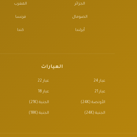
الجزائر
المغرب
الصومال
فرنسا
أيرلندا
كندا
العيارات
عيار 24
عيار 22
عيار 21
عيار 18
الأونصة (24K)
الجنية (21K)
الجنية (24K)
الجنية (18K)