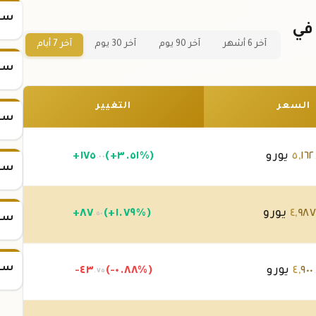
سعر
ر سبيكة ذهب 50 جرام عيار 21 في
آخر 6 أشهر
آخر 90 يوم
آخر 30 يوم
آخر 7 أيام
سعر
السعر
التغيير
سعر
١٦٢
,
٥
يورو
(+٣.٥١%)
١٧٥
+
.٠٠
سعر
٩٨
,
٤
يورو
(+١.٧٩%)
٨٧
+
.٥٠
سعر
سعر
٩٠٠
,
٤
يورو
(-٠.٨٨%)
-٤٣
.٧٥
.