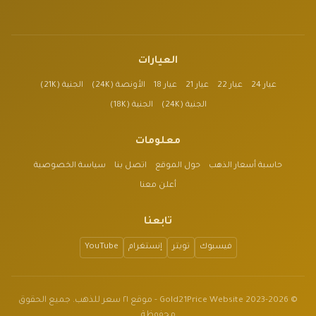
العيارات
عيار 24
عيار 22
عيار 21
عيار 18
الأونصة (24K)
الجنية (21K)
الجنية (24K)
الجنية (18K)
معلومات
حاسبة أسعار الذهب
حول الموقع
اتصل بنا
سياسة الخصوصية
أعلن معنا
تابعنا
فيسبوك
تويتر
إنستغرام
YouTube
© 2023-2026 Gold21Price Website - موقع ٢١ سعر للذهب. جميع الحقوق
محفوظة