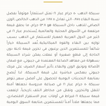
سبيكة الذهب ٥٠ جرام عيار ٢١ تمثل استثماراً موثوقاً بفضل
نسبة النقاء ٠.٨٧٥ التي تعادل ٨٧.٥٪ من الذهب الخالص.,الوزن
الصافي للذهب داخل السبيكة هو ٤٣.٨ جرام، ما يحقق قيمة
مرتفعة في الأسواق المحلية والعالمية.,يُستخدم عيار ٢١ في
كثير من الدول العربية كمعيار للاستثمار في الذهب بسبب
توازنه بين النقاء والقوة الميكانيكية.,تُعد السبيكة خياراً
شائعاً للمستثمرين الذين يرغبون في تخزين قيمة ثابتة دون
الحاجة إلى قطع صغيرة أو عملات.,يمكن شراء السبيكة
بسهولة من معاهد الصاغة المعتمدة في جيبوتي، مع ضمان
الأصالة وتوثيق الوزن والنقاء.,تأثير أسعار الصرف على فرنك
جيبوتي ينعكس مباشرة على قيمة السبيكة، لذا يُنصح
بمتابعة التحديثات اليومية للحصول على أفضل سعر.,تتوفر
سبيكة ٥٠ جرام عيار ٢١ في صياغة مدروسة تجعلها آمنة
للنقل والتخزين، وتقلل من مخاطر التلف.,تاريخياً، ارتفعت
قيمة سبيكة ٢١ قيراط في أوقات عدم الاستقرار الاقتصادي،
مما يجعلها ملاذاً آمناً للمستثمرين.,متابعة السوق اليومية