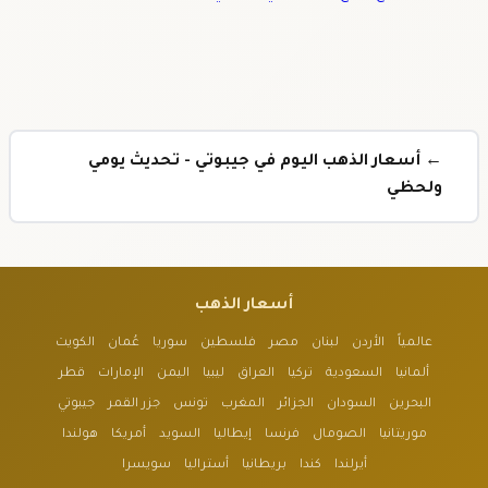
← أسعار الذهب اليوم في جيبوتي - تحديث يومي
ولحظي
أسعار الذهب
عالمياً
الأردن
لبنان
مصر
فلسطين
سوريا
عُمان
الكويت
ألمانيا
السعودية
تركيا
العراق
ليبيا
اليمن
الإمارات
قطر
البحرين
السودان
الجزائر
المغرب
تونس
جزر القمر
جيبوتي
موريتانيا
الصومال
فرنسا
إيطاليا
السويد
أمريكا
هولندا
أيرلندا
كندا
بريطانيا
أستراليا
سويسرا