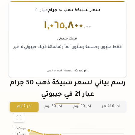
سعر سبيكة ذهب ٥٠ جرام
عيار ٢١
١
,
٠٦٥
,
٨٠٠
.٠٠
فرنك جيبوتي
فقط مليون وخمسة وستون ألفاً وثمانمائة فرنك جيبوتي لا غير
آخر تحديث
:
الجمعة ٠٧
٢٠٢٦ -
/٠٨/
٠٩:٠٥
ص
رسم بياني لسعر سبيكة ذهب 50 جرام
عيار 21 في جيبوتي
آخر 6 أشهر
آخر 90 يوم
آخر 30 يوم
آخر 7 أيام
١٬٠٧٠٬٠٠٠٫٠٠
١٬٠٦٠٬٠٠٠٫٠٠