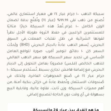
سبيكة الذهب ١٠٠ جرام عيار ٢٤ هي معيار استثماري عالمي،
تُصنع من ذهب نقي ٩٩.٩٩% (عيار ٢٤) وتُقنَّع بدقة لضمان
الوزن الكامل ١٠٠ غرام.,تُعدّ هذه السبيكة خيارًا مثاليًا
للمستثمرين الراغبين في حفظ الثروة طويلة الأجل نظراً
لقوتها الشرائية في ظل تقلبات العملات.,في السوق
البحريني، يُسعر الذهب عادةً بالدينار البحريني (BHD) ويُحدّث
السعر كل ١٠ دقائق لتوفير أقرب صورة للواقع.,العامل
الأساسي في تحديد سعر السبيكة هو سعر الذهب العالمي
للذهب الخالص (فلـس) مضروبًا بعامل التحويل إلى الدينار
البحريني مع إضافة هامش تجاري بسيط.,تُستَخدم سبيكة ١٠٠
جرام عيار ٢٤ في صُنع المجوهرات الفاخرة، وكذلك في
صُندوقات الاستثمار، وتُحفظ عادةً في خزائن بنكية آمنة.,من
أهم مميزات السبيكة: وزن ثابت، نقاوة عالية، وقابلية البيع
بسهولة في أي وقت دون الحاجة لتصنيع إضافي.
ما هو الفرق بين عيار 24 والسبيكة