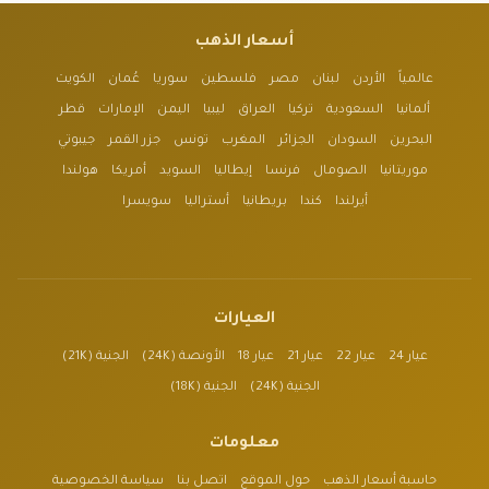
أسعار الذهب
عالمياً
الأردن
لبنان
مصر
فلسطين
سوريا
عُمان
الكويت
ألمانيا
السعودية
تركيا
العراق
ليبيا
اليمن
الإمارات
قطر
البحرين
السودان
الجزائر
المغرب
تونس
جزر القمر
جيبوتي
موريتانيا
الصومال
فرنسا
إيطاليا
السويد
أمريكا
هولندا
أيرلندا
كندا
بريطانيا
أستراليا
سويسرا
العيارات
عيار 24
عيار 22
عيار 21
عيار 18
الأونصة (24K)
الجنية (21K)
الجنية (24K)
الجنية (18K)
معلومات
حاسبة أسعار الذهب
حول الموقع
اتصل بنا
سياسة الخصوصية