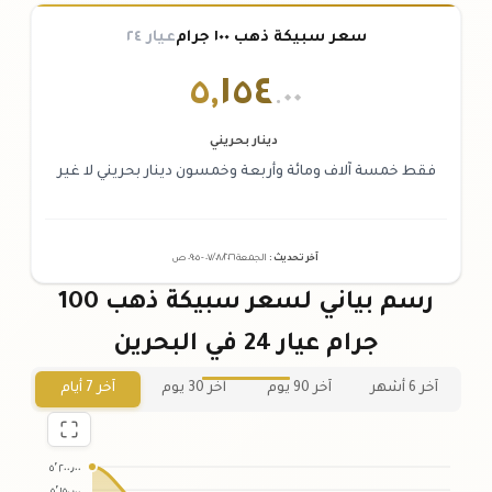
سعر سبيكة ذهب ١٠٠ جرام
عيار ٢٤
٥
,
١٥٤
.٠٠
دينار بحريني
فقط خمسة آلاف ومائة وأربعة وخمسون دينار بحريني لا غير
آخر تحديث
:
الجمعة ٠٧
٢٠٢٦ -
/٠٨/
٠٩:٠٥
ص
رسم بياني لسعر سبيكة ذهب 100
جرام عيار 24 في البحرين
آخر 6 أشهر
آخر 90 يوم
آخر 30 يوم
آخر 7 أيام
٥٬٢٠٠٫٠٠
٥٬١٥٠٫٠٠