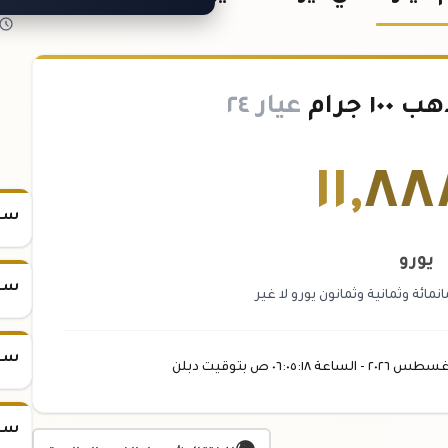
 جرام
عيار ٢٤
١١
,
٨٨
سعر س
يورو
سعر س
مائة وثمانية وثمانون يورو لا غير
سعر س
غسطس
٢٠٢٦ -
الساعة
٠٦:٠٥
:١٨
ص
بتوقيت دبلن
سعر س