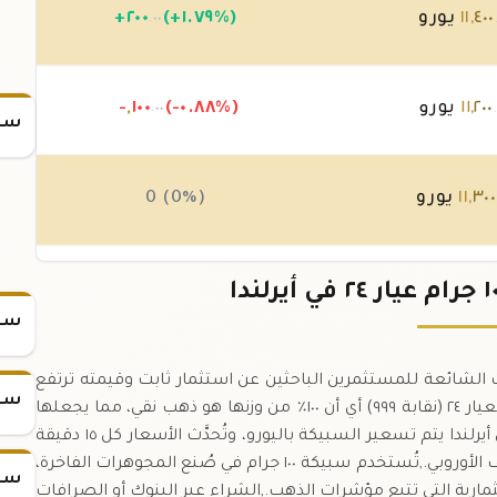
٤٠٠
,
١١
يورو
(+١.٧٩%)
٢٠٠
+
.٠٠
٢٠٠
,
١١
يورو
(-٠.٨٨%)
١٠٠
,
-
.٠٠
سعر
٣٠٠
,
١١
يورو
0 (0%)
٣٠٠
,
١١
يورو
0 (0%)
سعر
تُعد من أكثر الخيارات الشائعة للمستثمرين الباحثين عن استثمار ثابت وقيمته ترتفع
سعر
مع ارتفاع أسعار الذهب العالمي.,تمتاز سبيكة ١٠٠ جرام بعيار ٢٤ (نقابة ٩٩٩) أي أن ١٠٠٪ من وزنها هو ذهب نقي، مما يجعلها
مثالية لتخزين الثروة وتوسيع الحافظة الاستثمارية.,في أيرلندا يتم تسعير السبيكة باليورو، وتُحدَّث الأسعار كل ١٥ دقيقة
لضمان تقديم معلومات دقيقة ومطابقة لسوق الكفاف الأوروبي.,تُستخدم سبيكة ١٠٠ جرام في صُنع المجوهرات الفاخرة،
سعر
تثمارية التي تتبع مؤشرات الذهب.,الشراء عبر البنوك أو الصرافات