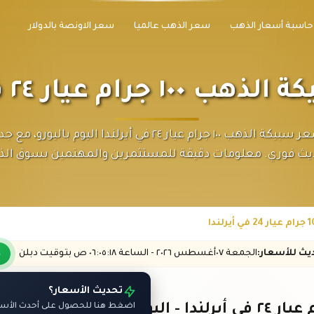
حاسبة أسعار الذهب
سعر الذهب عالميا
سعر الاونصة بالدولار
جرام عيار ٢٤ في أيرلندا
اكتشف سعر سبيكة الذهب ١٠٠ جرام عيار ٢٤ في أيرلندا اليوم بال
يث فوري. معلومات دقيقة للمستثمرين والمهتمين بسوق الذ
ديث
للأسعار
:
الجمعة ٠٧
أغسطس
٢٠٢٦ -
الساعة
٠٦:٠٥
:١٨
ص
بتوقيت دبلن
تحديث الأسعار؟
اضغط هنا للحصول على أحدث الأسعار