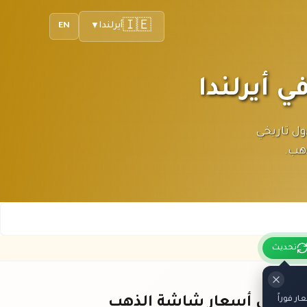
🇮🇪
أيرلندا
EN
▼
يورو، مع جدول تاريخي
هب.
تحديث
 فوراً
باقي أسعار شاشة الذهب