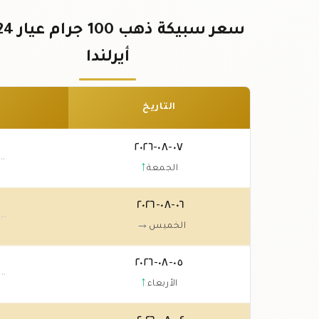
أيرلندا
التاريخ
٠٧-٠٨-٢٠٢٦
.٠٠
↑
الجمعة
٠٦-٠٨-٢٠٢٦
.٠٠
→
الخميس
٠٥-٠٨-٢٠٢٦
.٠٠
↑
الأربعاء