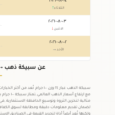
٠٤-٠٨-٢٠٢٦
.٠٠
↑
الثلاثاء
٠٣-٠٨-٢٠٢٦
.٠٠
↓
الاثنين
٠٢-٠٨-٢٠٢٦
.٠٠
→
الأحد
٠١-٠٨-٢٠٢٦
عن سبيكة ذهب ١٠٠ جرام عيار ٢٤ في أيرلندا
.٠٠
→
السبت
سبيكة الذهب عيار ٢٤ وزن ١٠٠ جرام 
ولكنها تُعد أيضاً أداة لتحديد القيمة في الصناديق الاس