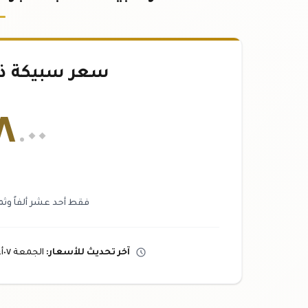
سعر سبيكة ذهب ١٠٠
٨
.٠٠
فقط أحد عشر ألفاً وثمان
آخر تحديث
للأسعار
:
الجمعة ٠٧
أ