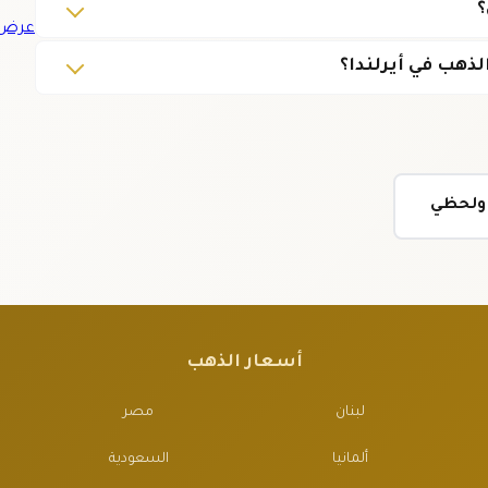
؟
عرض ج
ذهب في أيرلندا؟
ي ولحظي
أسعار الذهب
لبنان
مصر
ألمانيا
السعودية