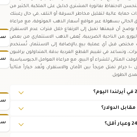
يُستحسن الاحتفاظ بفاتورة المشتري كدليل على الملكية.,الكثير من
 حماية عالية لتقليل مخاطر السرقة أو التلف.,في حال رغبتك
الحالي بسهولة عبر مواقع أسعار الذهب الموثوقة، مع مراعاة
فروق الشراء والبيع.,تحليل أداء سبيكة الذهب عيار ٢٤ يوضح أن قيمتها تميل إلى الارتفاع خلال فترات عدم الاستقرار
ليورو.,من الناحية الضريبية، يُعفى الذهب الاستثماري من بعض
سعر
 مختص قبل أي عملية بيع.,بالإضافة إلى الاستثمار، تُستخدم
وهرات، وتساعد في تقييم القطع الفردية بدقة.,المتداولون يراقبون
سعر
ر أسعار الذهب (XAU/EUR) لتحديد الوقت المثالي للشراء أو البيع، مع مراعاة العوامل الجيوسياسية
وأسعار الفائدة.,في النهاية، سبيكة الذهب عيار ٢٤ وزن ١٠٠ جرام تمثل مزيجاً بين الأمان والاستقرار، وتُعد خياراً مثالياً
مدى الطويل.
سعر س
قابل الدولار؟
سعر س