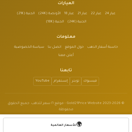
العيارات
عيار 24
عيار 22
عيار 21
عيار 18
الأونصة (24K)
الجنية (21K)
الجنية (24K)
الجنية (18K)
معلومات
حاسبة أسعار الذهب
حول الموقع
اتصل بنا
سياسة الخصوصية
أعلن معنا
تابعنا
فيسبوك
تويتر
إنستغرام
YouTube
© 2023-2026 Gold21Price Website - موقع ٢١ سعر للذهب. جميع الحقوق
محفوظة
الموقع للأغراض الإعلامية فقط وليس نصيحة مالية.
🌍
v1.3.2
للأسعار العالمية