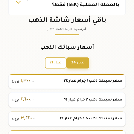
بالعملة المحلية (SEK) فقط؟
باقي أسعار شاشة الذهب
آخر تحديث
:
الأربعاء ٠٥
٢٠٢٦ -
/٠٨/
٠٧:٢٣
م
أسعار سبائك الذهب
عيار 24
عيار 21
١
,
٣٠٠
سعر سبيكة ذهب ١ جرام عيار ٢٤
.٠٠
كرونة
٢
,
٦٠٠
سعر سبيكة ذهب ٢ جرام عيار ٢٤
.٠٠
كرونة
٣
,
٢٤٠
سعر سبيكة ذهب ٢.٥ جرام عيار ٢٤
.٠٠
كرونة