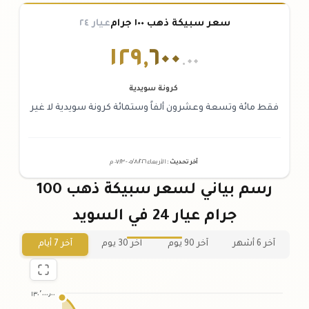
سعر سبيكة ذهب ١٠٠ جرام
عيار ٢٤
١٢٩
,
٦٠٠
.٠٠
كرونة سويدية
فقط مائة وتسعة وعشرون ألفاً وستمائة كرونة سويدية لا غير
آخر تحديث
:
الأربعاء ٠٥
٢٠٢٦ -
/٠٨/
٠٧:٢٣
م
رسم بياني لسعر سبيكة ذهب 100
جرام عيار 24 في السويد
آخر 6 أشهر
آخر 90 يوم
آخر 30 يوم
آخر 7 أيام
١٣٠٬٠٠٠٫٠٠