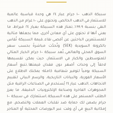
سبيكة الذهب ١٠٠ جرام عيار ٢٤ هي وحدة قياسية عالمية
للاستثمار في الذهب الخالص، وتحتوي على ١٠٠ غرام من الذهب
النقي بنسبة ٩٩.٩٪.,تمتاز هذه السبيكة بعيار ٢٤ قيراط، ما
يعني أنها لا تحتوي على أي معادن أخرى، مما يجعلها مثالية
للمستثمرين الباحثين عن أقصى نقاء.,قيمة السبيكة تُقاس
بالكرونة السويدية (SEK) وتُحدّث مباشرةً بحسب سعر
السوق المحلي والعالمي.,تُعد سبيكة ١٠٠ جرام الخيار المثالي
للمتوسطين والكبار في الاستثمار، حيث يمكن تقسيمها
لاحقاً إلى وحدات أصغر دون فقدان قيمتها.,تتبع أسعار
السبيكة يومياً لتوفير شفافية كاملة؛ يمكنك الاطلاع على
الأسعار الفورية، والبيانات التاريخية، والرسم البياني لتقييم
الاتجاهات.,الذهب عيار ٢٤ يُستخدم في الصناعات الراقية مثل
المجوهرات الفاخرة وصناعة الإلكترونيات الدقيقة، ما يعزز
الطلب المستمر على هذه السبيكة.,استثمارك في سبيكة ١٠٠
جرام يضمن لك حماية ضد تقلبات العملات والتضخم، مع
إمكانية البيع في أي وقت عبر البورصات المحلية أو المتاجر