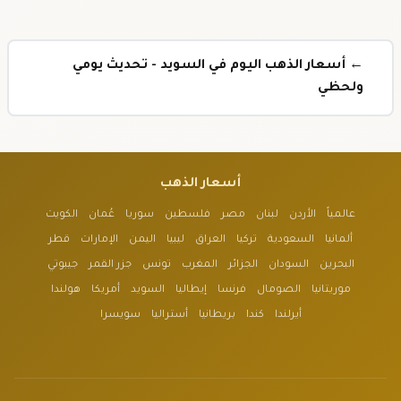
← أسعار الذهب اليوم في السويد - تحديث يومي
ولحظي
أسعار الذهب
عالمياً
الأردن
لبنان
مصر
فلسطين
سوريا
عُمان
الكويت
ألمانيا
السعودية
تركيا
العراق
ليبيا
اليمن
الإمارات
قطر
البحرين
السودان
الجزائر
المغرب
تونس
جزر القمر
جيبوتي
موريتانيا
الصومال
فرنسا
إيطاليا
السويد
أمريكا
هولندا
أيرلندا
كندا
بريطانيا
أستراليا
سويسرا