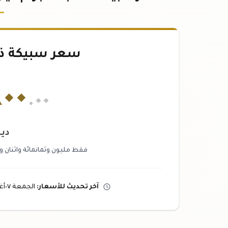
سعر سبيكة ذهب ١٠٠
٤٠٠
.٠٠
دين
فقط مليون وثمانمائة واثنان وعش
آخر تحديث
للأسعار
:
الجمعة ٠٧
أ