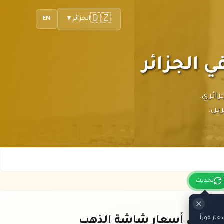
🇩🇿
الجزائر
EN
▼
دينار الجزائري.
ين.
تحديث
ر فوراً
باقي أسعار شاشة الذهب