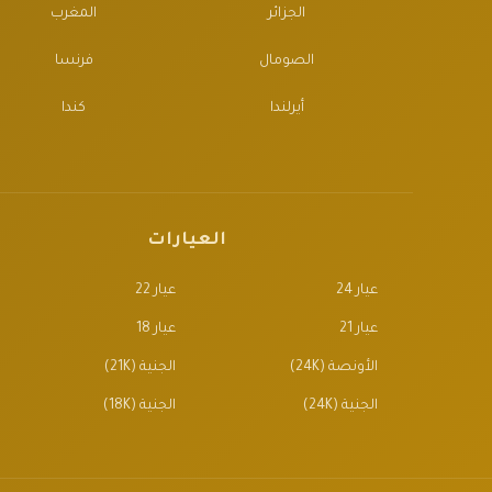
الجزائر
المغرب
الصومال
فرنسا
أيرلندا
كندا
العيارات
عيار 24
عيار 22
عيار 21
عيار 18
الأونصة (24K)
الجنية (21K)
الجنية (24K)
الجنية (18K)