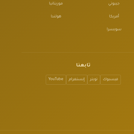
جيبوتي
موريتانيا
أمريكا
هولندا
سويسرا
تابعنا
فيسبوك
تويتر
إنستغرام
YouTube