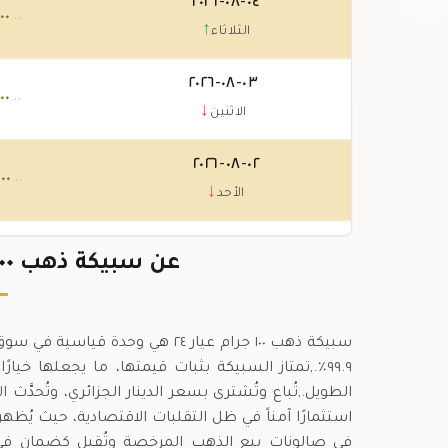
٠٤-٠٨-٢٠٢٦
٠٠
.٠٠
↑
الثلاثاء
٠٣-٠٨-٢٠٢٦
٠٠
.٠٠
↓
الاثنين
٠٢-٠٨-٢٠٢٦
٠٠
.٠٠
↓
الأحد
٠١-٠٨-٢٠٢٦
٠٠
عن سبيكة ذهب ١٠٠ جرام عيار ٢٤ في الجزائر
.٠٠
↑
السبت
٩٩.٩٪.,تمتاز السبيكة بثبات قيمتها، ما يجعلها خ
استثمارًا آمناً في ظل التقلبات الاقتصادية، حيث يُظهر
في صالونات بيع الذهب المرخصة وتُقبل كضمان في 