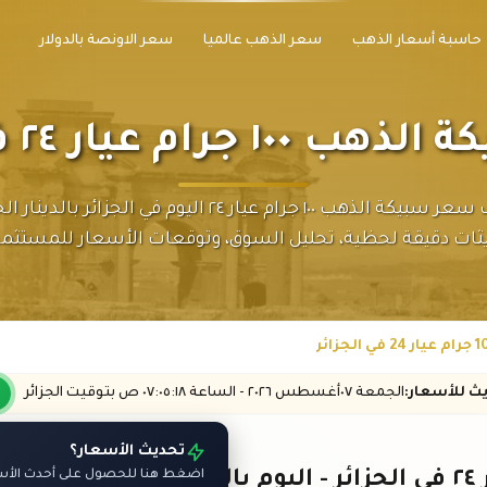
حاسبة أسعار الذهب
سعر الذهب عالميا
سعر الاونصة بالدولار
رام عيار ٢٤ في الجزائر
اكتشف سعر سبيكة الذهب ١٠٠ جرام عيار ٢٤ اليوم في الجزائر بال
ثات دقيقة لحظية، تحليل السوق، وتوقعات الأسعار للمستثمر
يث
للأسعار
:
الجمعة ٠٧
أغسطس
٢٠٢٦ -
الساعة
٠٧:٠٥
:١٨
ص
بتوقيت الجزائر
تحديث الأسعار؟
اضغط هنا للحصول على أحدث الأسعا