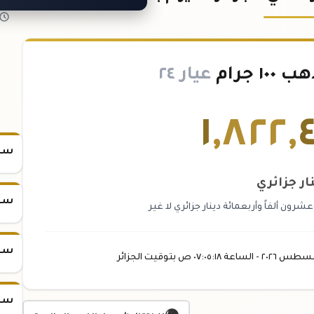
 جرام
عيار ٢٤
١
,
٨٢٢
,
سعر س
ار جزائري
سعر س
رون ألفاً وأربعمائة دينار جزائري لا غير
سعر س
غسطس
٢٠٢٦ -
الساعة
٠٧:٠٥
:١٨
ص
بتوقيت الجزائر
سعر س