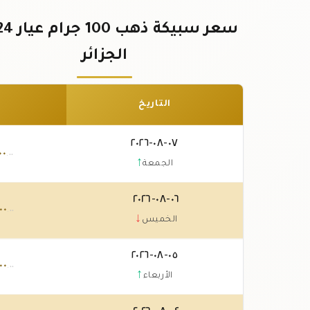
الجزائر
التاريخ
٠٧-٠٨-٢٠٢٦
٠٠
.٠٠
↑
الجمعة
٠٦-٠٨-٢٠٢٦
٠٠
.٠٠
↓
الخميس
٠٥-٠٨-٢٠٢٦
٠٠
.٠٠
↑
الأربعاء