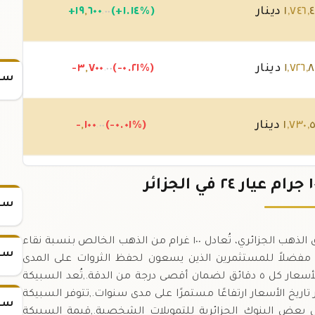
٤
,
٧٤٦
,
١
دينار
(+١.١٤%)
٦٠٠
,
١٩
+
.٠٠
٨
,
٧٢٦
,
١
دينار
(-٠.٢١%)
٧٠٠
,
-٣
.٠٠
سعر
٥
,
٧٣٠
,
١
دينار
(-٠.٠١%)
١٠٠
,
-
.٠٠
٦
,
٧٣٠
,
١
دينار
(+٠.٠١%)
٢٠٠
+
.٠٠
سعر
سبيكة ذهب ١٠٠ جرام عيار ٢٤ هي وحدة قياسية في سوق الذهب الجزائري، تُعادل ١٠٠ غرام من الذهب الخالص بنسبة نقاء
سعر
يارًا مفضلاً للمستثمرين الذين يسعون لحفظ الثروات على المدى
الطويل.,تُباع وتُشترى بسعر الدينار الجزائري، وتُحدَّث الأسعار كل ٥ دقائق لضمان أقصى درجة من الدقة.,تُعد السبيكة
 تاريخ الأسعار ارتفاعًا مستمرًا على مدى سنوات.,تتوفر السبيكة
سعر
بعض البنوك الجزائرية للتمويلات الشخصية.,قيمة السبيكة