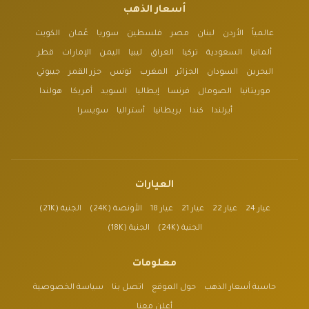
أسعار الذهب
عالمياً
الأردن
لبنان
مصر
فلسطين
سوريا
عُمان
الكويت
ألمانيا
السعودية
تركيا
العراق
ليبيا
اليمن
الإمارات
قطر
البحرين
السودان
الجزائر
المغرب
تونس
جزر القمر
جيبوتي
موريتانيا
الصومال
فرنسا
إيطاليا
السويد
أمريكا
هولندا
أيرلندا
كندا
بريطانيا
أستراليا
سويسرا
العيارات
عيار 24
عيار 22
عيار 21
عيار 18
الأونصة (24K)
الجنية (21K)
الجنية (24K)
الجنية (18K)
معلومات
حاسبة أسعار الذهب
حول الموقع
اتصل بنا
سياسة الخصوصية
أعلن معنا