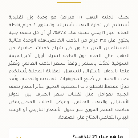
نصف الجنيه الذهب (٢١ قيراط) هو وحدة وزن تقليدية
تُستخدم في تجارة الذهب بأستراليا وتساوي ٤ جرام.,نقطة
النقاء: عيار ٢١ يعني نسبة نقاء ٨٧.٥%، أي أن كل نصف جنيه
يحتوي على ٣.٥ جرام من الذهب الخالص.,هذه الوحدة مثالية
للمستثمرين الذين يرغبون في شراء كميات صغيرة من
الذهب عالي النقاء دون الحاجة لشراء أوزان أكبر.,القيمة
السوقية تُحدَّث باستمرار وفقاً لسعر الذهب العالمي وتُعبَّر
عنها بالدولار الأسترالي لتسهيل المقارنة المحلية.,تُستخدم
نصف الجنيه في صُنع المجوهرات التقليدية والحديثة، وتُعد
خيارًا مفضلاً للقطع ذات التصميم الدقيق.,تتأثر أسعار نصف
الجنيه بعوامل مثل تقلبات سعر الصرف بين الدولار
الأسترالي والذهب العالمي، وعرض الطلب المحلي.,يمكن
متابعة السعر الفوري عبر جدول الأسعار التاريخي أو الرسم
البياني التفاعلي المتاح على الصفحة.
ما هو عيار 21 للذهب؟