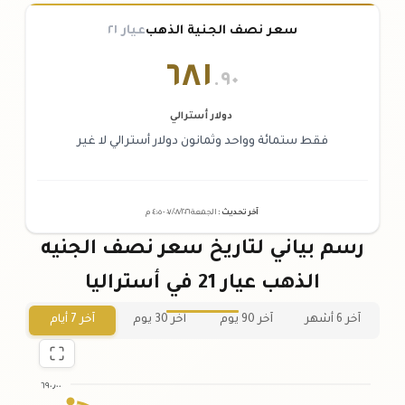
سعر نصف الجنية الذهب
عيار ٢١
٦٨١
.٩٠
دولار أسترالي
فقط ستمائة وواحد وثمانون دولار أسترالي لا غير
آخر تحديث
:
الجمعة ٠٧
٢٠٢٦ -
/٠٨/
٠٤:٠٥
م
رسم بياني لتاريخ سعر نصف الجنيه
الذهب عيار 21 في أستراليا
آخر 6 أشهر
آخر 90 يوم
آخر 30 يوم
آخر 7 أيام
٦٩٠٫٠٠