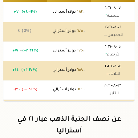
٠٧-٠٨-٢٠٢٦
٦٨٢
دولار أسترالي
(+١.٠٤%)
٧
+
.٠٠
.٥٠
الجمعة
↑
٠٦-٠٨-٢٠٢٦
٦٧٥
دولار أسترالي
0 (0%)
.٥٠
الخميس
→
٠٥-٠٨-٢٠٢٦
٦٧٥
دولار أسترالي
(+٢.٦٦%)
١٧
+
.٥٠
.٥٠
الأربعاء
↑
٠٤-٠٨-٢٠٢٦
٦٥٨
دولار أسترالي
(+٢.١٧%)
١٤
+
.٠٠
.٠٠
الثلاثاء
↑
٠٣-٠٨-٢٠٢٦
٦٤٤
دولار أسترالي
(-٠.٥٤%)
-٣
.٥٠
.٠٠
الاثنين
↓
٠٢-٠٨-٢٠٢٦
٦٤٧
دولار أسترالي
0 (0%)
.٥٠
الأحد
→
عن نصف الجنية الذهب عيار ٢١ في
٠١-٠٨-٢٠٢٦
٦٤٧
دولار أسترالي
(-٠.٥٤%)
-٣
.٥٠
.٥٠
أستراليا
السبت
↓