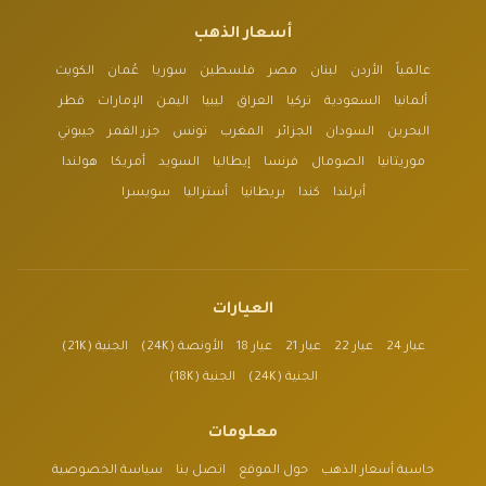
أسعار الذهب
عالمياً
الأردن
لبنان
مصر
فلسطين
سوريا
عُمان
الكويت
ألمانيا
السعودية
تركيا
العراق
ليبيا
اليمن
الإمارات
قطر
البحرين
السودان
الجزائر
المغرب
تونس
جزر القمر
جيبوتي
موريتانيا
الصومال
فرنسا
إيطاليا
السويد
أمريكا
هولندا
أيرلندا
كندا
بريطانيا
أستراليا
سويسرا
العيارات
عيار 24
عيار 22
عيار 21
عيار 18
الأونصة (24K)
الجنية (21K)
الجنية (24K)
الجنية (18K)
معلومات
حاسبة أسعار الذهب
حول الموقع
اتصل بنا
سياسة الخصوصية