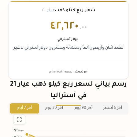
سعر ربع كيلو ذهب
عيار ٢١
٤٢
,
٦٢٠
.٠٠
دولار أسترالي
فقط اثنان وأربعون ألفاً وستمائة وعشرون دولار أسترالي لا غير
آخر تحديث
:
الجمعة ٠٧
٢٠٢٦ -
/٠٨/
٠٤:٠٥
م
رسم بياني لسعر ربع كيلو ذهب عيار 21
في أستراليا
آخر 6 أشهر
آخر 90 يوم
آخر 30 يوم
آخر 7 أيام
٤٣٬٠٠٠٫٠٠
٤٢٬٥٠٠٫٠٠