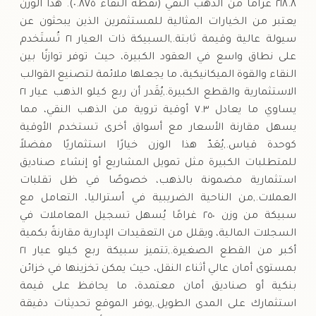
٢١٨.٨ غرامًا من الذهب النقي (نقطة النقاء ٠.٨٧٥). هذا الوزن
يعتبر من الخيارات المثالية للمستثمرين الذين يبحثون عن
سيولة عالية وقيمة ثابتة.,السبيكة ذات العيار ٢١ تُستَخدم
على نطاق واسع في العقود الكبيرة، حيث توفر توازنًا بين
النقاء والقوة الميكانيكية، ما يجعلها ملائمة لتصنيع القوالب
الاستثمارية والقطع الكبيرة.,يُقَدر أن ربع كيلو الذهب عيار ٢١
يساوي ما يعادل ٧.٣ أوقية تروية من الذهب النقي، مما
يسهل مقارنة الأسعار مع أسواق أخرى تستخدم الأوقية
كوحدة قياس.,يُعَدّ هذا الوزن خيارًا استثماريًا مفضلاً
للمتطلبات الكبيرة مثل تمويل المشاريع أو إنشاء صناديق
استثمارية مضمونة بالذهب، خصوصًا في ظل تقلبات
العملات.,من الناحية الضريبية في أستراليا، التعامل مع
سبيكة من وزن ٢٥٠ غرامًا يُسهل تسجيل المعاملات في
السجلات المالية، ويقلل من التعقيدات الإدارية مقارنةً بكمية
أكبر من القطع الصغيرة.,تتميز سبيكة ربع كيلو عيار ٢١
بمستوى أمان عالي أثناء النقل، حيث يمكن تخزينها في خزائن
بنكية أو صناديق أمان معتمدة، ما يحافظ على قيمة
استثمارك على المدى الطويل.,يوفر الموقع تحديثات دقيقة