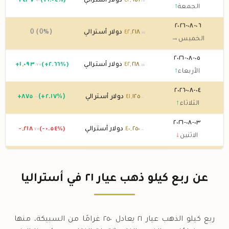
٦٥٦
,
٤٢
دولار أسترالي
(+١.٠٤%)
٤٣٧
+
.٥٠
.٢٥
الجمعة
↑
٠٦-٠٨-٢٠٢٦
٢١٨
,
٤٢
دولار أسترالي
0 (0%)
.٧٥
الخميس
→
٠٥-٠٨-٢٠٢٦
٢١٨
,
٤٢
دولار أسترالي
(+٢.٦٦%)
٠٩٣
,
١
+
.٧٥
.٧٥
الأربعاء
↑
٠٤-٠٨-٢٠٢٦
١٢٥
,
٤١
دولار أسترالي
(+٢.١٧%)
٨٧٥
+
.٠٠
.٠٠
الثلاثاء
↑
٠٣-٠٨-٢٠٢٦
٢٥٠
,
٤٠
دولار أسترالي
(-٠.٥٤%)
٢١٨
,
-
.٧٥
.٠٠
الاثنين
↓
٠٢-٠٨-٢٠٢٦
٤٦٨
,
٤٠
دولار أسترالي
0 (0%)
.٧٥
الأحد
→
عن ربع كيلو ذهب عيار ٢١ في أستراليا
٠١-٠٨-٢٠٢٦
٤٦٨
,
٤٠
دولار أسترالي
(-٠.٥٤%)
٢١٨
,
-
.٧٥
.٧٥
السبت
↓
ربع كيلو الذهب عيار ٢١ يعادل ٢٥٠ غرامًا من السبيكة، منها