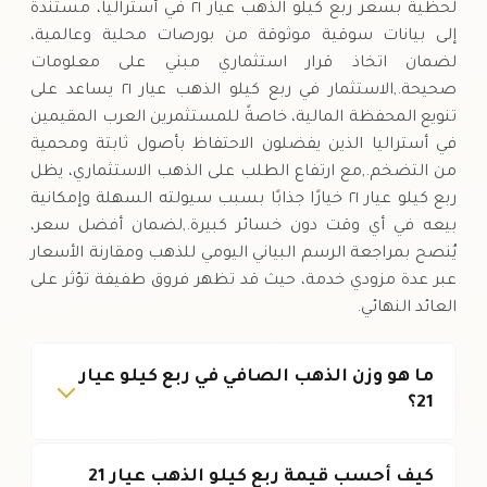
لحظية بسعر ربع كيلو الذهب عيار ٢١ في أستراليا، مستندة
إلى بيانات سوقية موثوقة من بورصات محلية وعالمية،
لضمان اتخاذ قرار استثماري مبني على معلومات
صحيحة.,الاستثمار في ربع كيلو الذهب عيار ٢١ يساعد على
تنويع المحفظة المالية، خاصةً للمستثمرين العرب المقيمين
في أستراليا الذين يفضلون الاحتفاظ بأصول ثابتة ومحمية
من التضخم.,مع ارتفاع الطلب على الذهب الاستثماري، يظل
ربع كيلو عيار ٢١ خيارًا جذابًا بسبب سيولته السهلة وإمكانية
بيعه في أي وقت دون خسائر كبيرة.,لضمان أفضل سعر،
يُنصح بمراجعة الرسم البياني اليومي للذهب ومقارنة الأسعار
عبر عدة مزودي خدمة، حيث قد تظهر فروق طفيفة تؤثر على
العائد النهائي.
ما هو وزن الذهب الصافي في ربع كيلو عيار
21؟
كيف أحسب قيمة ربع كيلو الذهب عيار 21