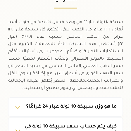
السبت
↓
سبيكة ١٠ تولة عيار ٢٤ هي وحدة قياس تقليدية في جنوب آسيا
تُعادل ١١٦.٦ غرام من الذهب النقي.,تحتوي كل سبيكة على ١١٦.٦
غرام من الذهب الخالص بنسبة نقاء ٩٩.٩٪ (عيار
٢٤).,تُستخدم هذه السبيكة عادةً للمعاملات الكبيرة مثل
الاستثمارات التجارية أو صُنّاع المجوهرات.,في أستراليا، تُقوَّم
السبيكة بالدولار الأسترالي وتُحدَّث الأسعار لحظيًا حسب
سعر الذهب العالمي.,العامل الأساسي في تحديد السعر هو
سعر الذهب الفوري في أسواق لندن، مع إضافة رسوم النقل
والضرائب المحلية.,ملاحظة: السعر يُظهر القيمة الإجمالية
للذهب فقط ولا يتضمن أي رسوم تصنيع أو تشطيب.
ما هو وزن سبيكة 10 تولة عيار 24 غرامًا؟
كيف يتم حساب سعر سبيكة 10 تولة في