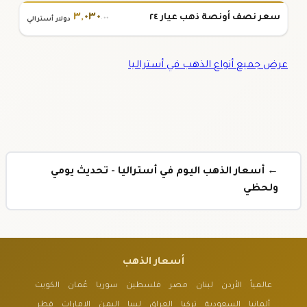
٣
,
٠٣٠
سعر نصف أونصة ذهب عيار ٢٤
.٠٠
دولار أسترالي
عرض جميع أنواع الذهب في أستراليا
← أسعار الذهب اليوم في أستراليا - تحديث يومي
ولحظي
أسعار الذهب
عالمياً
الأردن
لبنان
مصر
فلسطين
سوريا
عُمان
الكويت
ألمانيا
السعودية
تركيا
العراق
ليبيا
اليمن
الإمارات
قطر