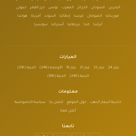
البحرين
السودان
الجزائر
المغرب
تونس
جزر القمر
جيبوتي
موريتانيا
الصومال
فرنسا
إيطاليا
السويد
أمريكا
هولندا
أيرلندا
كندا
بريطانيا
أستراليا
سويسرا
العيارات
عيار 24
عيار 22
عيار 21
عيار 18
الأونصة (24K)
الجنية (21K)
الجنية (24K)
الجنية (18K)
معلومات
حاسبة أسعار الذهب
حول الموقع
اتصل بنا
سياسة الخصوصية
أعلن معنا
تابعنا