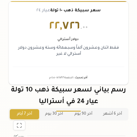
سعر سبيكة ذهب ١٠ تولة
عيار ٢٤
٢٢
,
٧٢٦
.٠٠
دولار أسترالي
فقط اثنان وعشرون ألفاً وسبعمائة وستة وعشرون دولار
أسترالي لا غير
آخر تحديث
:
الجمعة ٠٧
٢٠٢٦ -
/٠٨/
٠٤:٠٥
م
رسم بياني لسعر سبيكة ذهب 10 تولة
عيار 24 في أستراليا
آخر 6 أشهر
آخر 90 يوم
آخر 30 يوم
آخر 7 أيام
٢٣٬٠٠٠٫٠٠