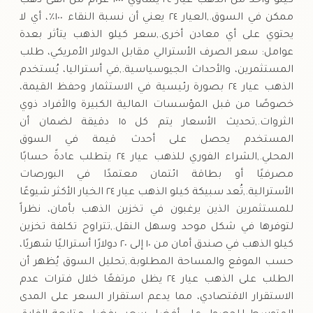
كيلو واحد من الذهب عيار ٢٤ يساوي ١٠٠٠ غرام من أنقى ذهب
ممكن في السوق.,العيار ٢٤ يعني أن نسبة النقاء ١٠٠٪، أي لا
يحتوي على أي معادن أخرى.,سعر كيلو الذهب يتأثر بعدة
عوامل: سعر الصرف الأسترالي مقابل الدولار الأمريكي، طلب
المستثمرين، والأحداث الجيوسياسية.,في أستراليا، يُستخدم
الذهب عيار ٢٤ بصورة رئيسية في الاستثمار وحفظ القيمة،
خصوصًا من قبل المؤسسات المالية الكبيرة والأفراد ذوي
الثروات.,تحديث الأسعار يتم كل ١٥ دقيقة لضمان أن
المستخدم يحصل على أحدث قيمة في السوق
المحلي.,الشراء الفوري للذهب عيار ٢٤ يتطلب عادةً حسابًا
مصرفيًا أو بطاقة ائتمان معتمدًا في البورصات
الأسترالية.,تُعد سبيكة كيلو الذهب عيار ٢٤ الخيار الأكثر شيوعًا
للمستثمرين الذين يرغبون في تخزين الذهب بأمان، نظراً
لتوفرها في شكل موحد وسهل النقل.,تتراوح تكلفة تخزين
كيلو الذهب في صندق أمان من ١٠ إلى ٢٠ دولارًا أستراليًا شهريًا،
حسب الموقع والمساحة المطلوبة.,تحليل السوق يُظهر أن
الطلب على الذهب عيار ٢٤ يظل مرتفعًا خلال فترات عدم
الاستقرار الاقتصادي، مما يدعم استقرار السعر على المدى