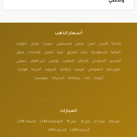
ولحظي
أسعار الذهب
عالمياً
الأردن
لبنان
مصر
فلسطين
سوريا
عُمان
الكويت
ألمانيا
السعودية
تركيا
العراق
ليبيا
اليمن
الإمارات
قطر
البحرين
السودان
الجزائر
المغرب
تونس
جزر القمر
جيبوتي
موريتانيا
الصومال
فرنسا
إيطاليا
السويد
أمريكا
هولندا
أيرلندا
كندا
بريطانيا
أستراليا
سويسرا
العيارات
عيار 24
عيار 22
عيار 21
عيار 18
الأونصة (24K)
الجنية (21K)
الجنية (24K)
الجنية (18K)