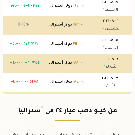
٠٧-٠٨-٢٠٢٦
٠٠٠
,
١٩٥
دولار أسترالي
(+١.٠٤%)
٠٠٠
,
٢
+
.٠٠
.٠٠
الجمعة
↑
٠٦-٠٨-٢٠٢٦
٠٠٠
,
١٩٣
دولار أسترالي
0 (0%)
.٠٠
الخميس
→
٠٥-٠٨-٢٠٢٦
٠٠٠
,
١٩٣
دولار أسترالي
(+٢.٦٦%)
٠٠٠
,
٥
+
.٠٠
.٠٠
الأربعاء
↑
٠٤-٠٨-٢٠٢٦
٠٠٠
,
١٨٨
دولار أسترالي
(+٢.١٧%)
٠٠٠
,
٤
+
.٠٠
.٠٠
الثلاثاء
↑
٠٣-٠٨-٢٠٢٦
٠٠٠
,
١٨٤
دولار أسترالي
(-٠.٥٤%)
٠٠٠
,
-١
.٠٠
.٠٠
الاثنين
↓
٠٢-٠٨-٢٠٢٦
٠٠٠
,
١٨٥
دولار أسترالي
0 (0%)
.٠٠
الأحد
→
عن كيلو ذهب عيار ٢٤ في أستراليا
٠١-٠٨-٢٠٢٦
٠٠٠
,
١٨٥
دولار أسترالي
(-٠.٥٤%)
٠٠٠
,
-١
.٠٠
.٠٠
السبت
↓