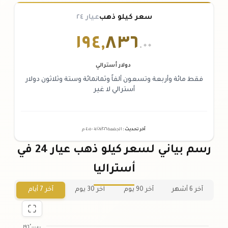
سعر كيلو ذهب
عيار ٢٤
١٩٤
,
٨٣٦
.٠٠
دولار أسترالي
فقط مائة وأربعة وتسعون ألفاً وثمانمائة وستة وثلاثون دولار
أسترالي لا غير
آخر تحديث
:
الجمعة ٠٧
٢٠٢٦ -
/٠٨/
٠٤:٠٥
م
رسم بياني لسعر كيلو ذهب عيار 24 في
أستراليا
آخر 6 أشهر
آخر 90 يوم
آخر 30 يوم
آخر 7 أيام
١٩٦٬٠٠٠٫٠٠