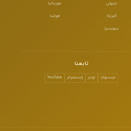
جيبوتي
موريتانيا
أمريكا
هولندا
سويسرا
تابعنا
فيسبوك
تويتر
إنستغرام
YouTube