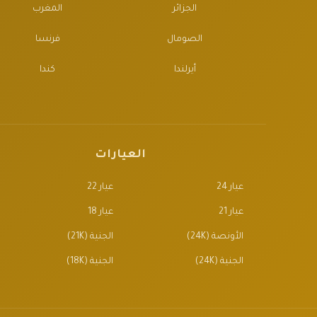
الجزائر
المغرب
الصومال
فرنسا
أيرلندا
كندا
العيارات
عيار 24
عيار 22
عيار 21
عيار 18
الأونصة (24K)
الجنية (21K)
الجنية (24K)
الجنية (18K)