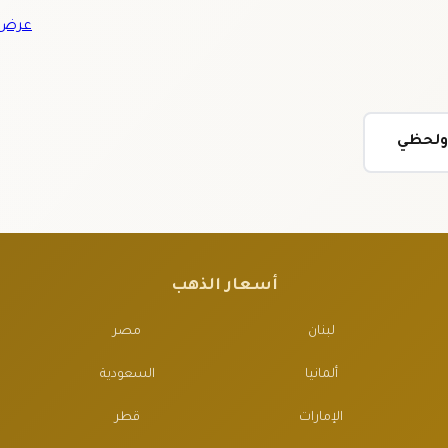
عرض ج
 ولحظي
أسعار الذهب
لبنان
مصر
ألمانيا
السعودية
الإمارات
قطر