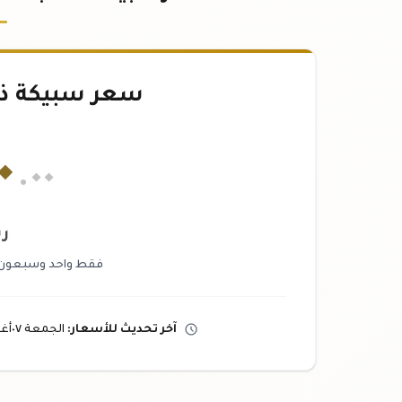
سعر سبيكة ذهب ٢.٥
٠
.٠٠
ري
فقط واحد وسبعون ألف
آخر تحديث
للأسعار
:
الجمعة ٠٧
أ