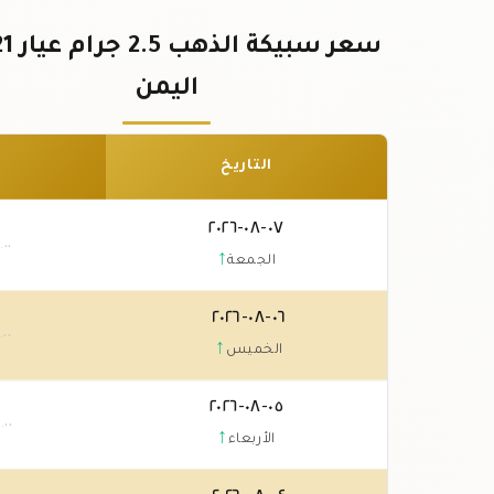
اليمن
التاريخ
٠٧-٠٨-٢٠٢٦
٠
.٠٠
↑
الجمعة
٠٦-٠٨-٢٠٢٦
.٠٠
↑
الخميس
٠٥-٠٨-٢٠٢٦
٠
.٠٠
↑
الأربعاء