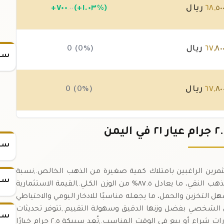
٥٠
,
٦٨
ريال
(+١.٠٣%)
٧٠٠
+
.٠٠
٨٠
,
٦٧
ريال
0 (0%)
سعر
٨٠
,
٦٧
ريال
0 (0%)
٨٠
,
٦٧
ريال
0 (0%)
سعر
 خيارًا مثاليًا للمستثمرين الراغبين بامتلاك كمية صغيرة من الذهب الخالص.,نسبة
سعر
النقاء ٠.٨٧٥ تجعل السبيكة تحتوي على ٢.٢ جرام من الذهب النقي، ما يعادل ٨٧.٥% من الوزن الكلي.,القيمة الاستثمارية
التخزين والحمل، ما يجعله مناسبًا للادخار اليومي والاحتياطي
يل الشخصي بفضل وزنها الدقيق وسهولة التقييم.,تتوفر تحديثات
سعر
سعرية لحظية بالريال اليمني، ما يساعد على اتخاذ قرارات شراء أو بيع في الوقت المناسب.,تُعد سبيكة ٢.٥ جرام خيارًا