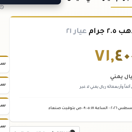
 جرام
عيار ٢١
٧١
,
٤٠
سعر س
ال يمني
سعر س
اً وأربعمائة ريال يمني لا غير
سعر س
غسطس
٢٠٢٦ -
الساعة
٠٩:٠٥
:١٨
ص
بتوقيت صنعاء
سعر س