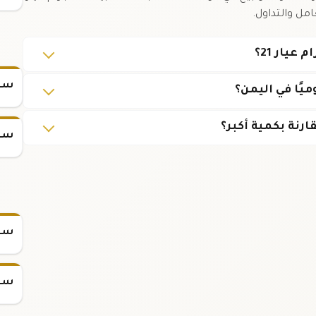
امل والتداول.
سعر
سعر
سعر س
سعر س