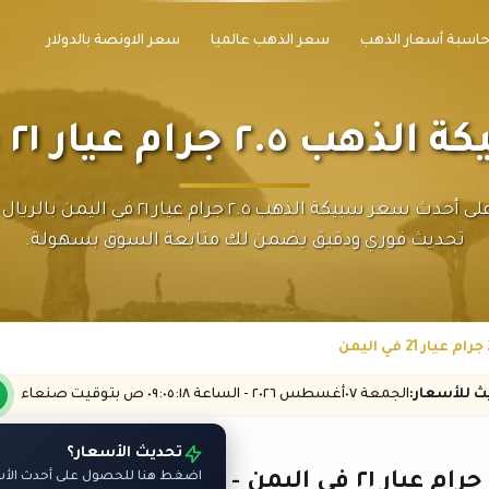
اسبة أسعار الذهب
سعر الذهب عالميا
سعر الاونصة بالدولار
 جرام عيار ٢١ في اليمن
احصل على أحدث سعر سبيكة الذهب ٢.٥ جرام عيار ٢١ في 
تحديث فوري ودقيق يضمن لك متابعة السوق بسهولة.
يث
للأسعار
:
الجمعة ٠٧
أغسطس
٢٠٢٦ -
الساعة
٠٩:٠٥
:١٨
ص
بتوقيت صنعاء
تحديث الأسعار؟
اضغط هنا للحصول على أحدث الأسع