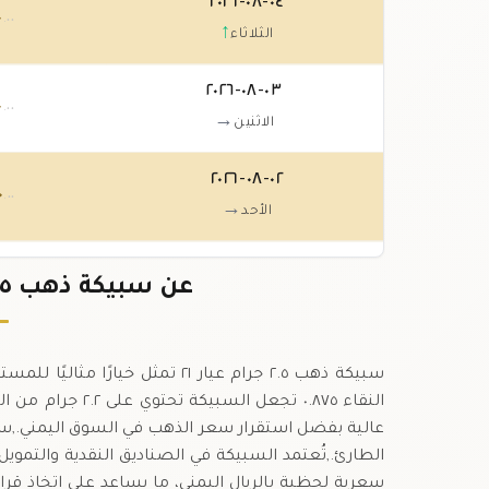
٠٤-٠٨-٢٠٢٦
٠
.٠٠
↑
الثلاثاء
٠٣-٠٨-٢٠٢٦
٠
.٠٠
→
الاثنين
٠٢-٠٨-٢٠٢٦
٠
.٠٠
→
الأحد
٠١-٠٨-٢٠٢٦
٠
عن سبيكة ذهب ٢.٥ جرام عيار ٢١ في اليمن
.٠٠
→
السبت
سبيكة ذهب ٢.٥ جرام عيار ٢١ تمثل
عالية بفضل استقرار سعر الذهب في السوق اليمني.,سهل 
الطارئ.,تُعتمد السبيكة في الصناديق النقدية والتمو