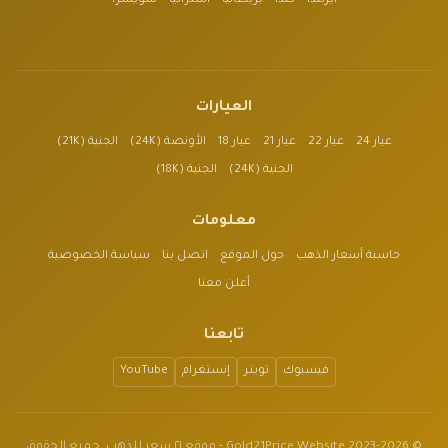
أيرلندا
كندا
بريطانيا
أستراليا
سويسرا
العيارات
عيار 24
عيار 22
عيار 21
عيار 18
الأونصة (24K)
الجنية (21K)
الجنية (24K)
الجنية (18K)
معلومات
حاسبة أسعار الذهب
حول الموقع
اتصل بنا
سياسة الخصوصية
أعلن معنا
تابعنا
فيسبوك
تويتر
إنستغرام
YouTube
© 2023-2026 Gold21Price Website - موقع ٢١ سعر للذهب. جميع الحقوق