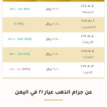
٠٧-٠٨-٢٠٢٦
٦٠٠
,
٢٨
ريال
(+٠.٧%)
٢٠٠
+
.٠٠
.٠٠
الجمعة
↑
٠٦-٠٨-٢٠٢٦
٤٠٠
,
٢٨
ريال
0 (0%)
.٠٠
الخميس
→
٠٥-٠٨-٢٠٢٦
٤٠٠
,
٢٨
ريال
(+٣.٦٥%)
٠٠٠
,
١
+
.٠٠
.٠٠
الأربعاء
↑
٠٤-٠٨-٢٠٢٦
٤٠٠
,
٢٧
ريال
(+١.١١%)
٣٠٠
+
.٠٠
.٠٠
الثلاثاء
↑
٠٣-٠٨-٢٠٢٦
١٠٠
,
٢٧
ريال
(-٠.٣٧%)
١٠٠
,
-
.٠٠
.٠٠
الاثنين
↓
٠٢-٠٨-٢٠٢٦
٢٠٠
,
٢٧
ريال
0 (0%)
.٠٠
الأحد
→
عن جرام الذهب عيار ٢١ في اليمن
٠١-٠٨-٢٠٢٦
٢٠٠
,
٢٧
ريال
0 (0%)
.٠٠
السبت
→