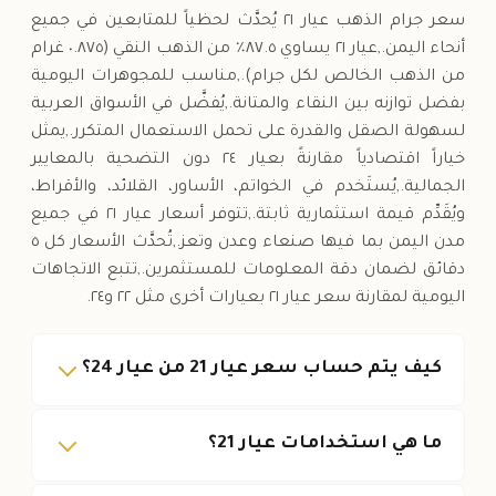
سعر جرام الذهب عيار ٢١ يُحدَّث لحظياً للمتابعين في جميع
أنحاء اليمن.,عيار ٢١ يساوي ٨٧.٥٪ من الذهب النقي (٠.٨٧٥ غرام
من الذهب الخالص لكل جرام).,مناسب للمجوهرات اليومية
بفضل توازنه بين النقاء والمتانة.,يُفضَّل في الأسواق العربية
لسهولة الصقل والقدرة على تحمل الاستعمال المتكرر.,يمثل
خياراً اقتصادياً مقارنةً بعيار ٢٤ دون التضحية بالمعايير
الجمالية.,يُستَخدم في الخواتم، الأساور، القلائد، والأقراط،
ويُقَدِّم قيمة استثمارية ثابتة.,تتوفر أسعار عيار ٢١ في جميع
مدن اليمن بما فيها صنعاء وعدن وتعز.,تُحدَّث الأسعار كل ٥
دقائق لضمان دقة المعلومات للمستثمرين.,تتبع الاتجاهات
اليومية لمقارنة سعر عيار ٢١ بعيارات أخرى مثل ٢٢ و٢٤.
كيف يتم حساب سعر عيار 21 من عيار 24؟
ما هي استخدامات عيار 21؟