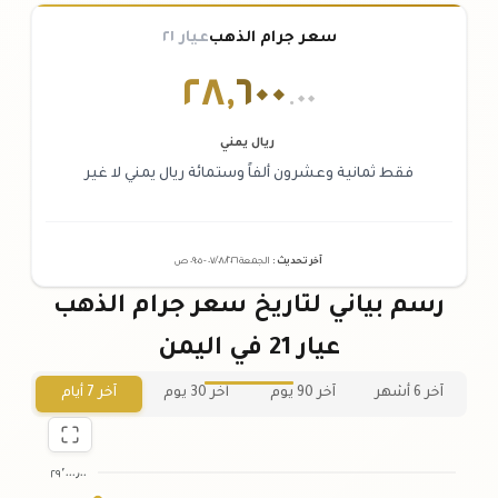
سعر جرام الذهب
عيار ٢١
٢٨
,
٦٠٠
.٠٠
ريال يمني
فقط ثمانية وعشرون ألفاً وستمائة ريال يمني لا غير
آخر تحديث
:
الجمعة ٠٧
٢٠٢٦ -
/٠٨/
٠٩:٠٥
ص
رسم بياني لتاريخ سعر جرام الذهب
عيار 21 في اليمن
آخر 6 أشهر
آخر 90 يوم
آخر 30 يوم
آخر 7 أيام
٢٩٬٠٠٠٫٠٠