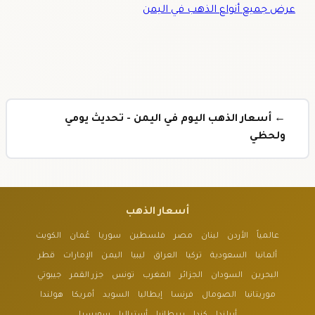
عرض جميع أنواع الذهب في اليمن
← أسعار الذهب اليوم في اليمن - تحديث يومي
ولحظي
أسعار الذهب
عالمياً
الأردن
لبنان
مصر
فلسطين
سوريا
عُمان
الكويت
ألمانيا
السعودية
تركيا
العراق
ليبيا
اليمن
الإمارات
قطر
البحرين
السودان
الجزائر
المغرب
تونس
جزر القمر
جيبوتي
موريتانيا
الصومال
فرنسا
إيطاليا
السويد
أمريكا
هولندا