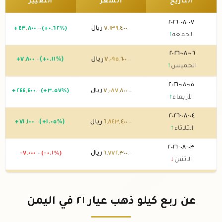
التاريخ
السعر
التغيير
٠٧-٠٨-٢٠٢٦
٤٠٠
,
١٣٩
,
٧
ريال
(+٠.٦٢%)
٨٠٠
,
٤٣
+
.٠٠
.٠٠
الجمعة
↑
٠٦-٠٨-٢٠٢٦
٦٠٠
,
٠٩٥
,
٧
ريال
(+٠.١١%)
٨٠٠
,
٧
+
.٠٠
.٠٠
الخميس
↑
٠٥-٠٨-٢٠٢٦
٨٠٠
,
٠٨٧
,
٧
ريال
(+٣.٥٧%)
٤٠٠
,
٢٤٤
+
.٠٠
.٠٠
الأربعاء
↑
٠٤-٠٨-٢٠٢٦
٤٠٠
,
٨٤٣
,
٦
ريال
(+١.٠٥%)
١٠٠
,
٧١
+
.٠٠
.٠٠
الثلاثاء
↑
٠٣-٠٨-٢٠٢٦
٣٠٠
,
٧٧٢
,
٦
ريال
(-٠.١%)
٠٠٠
,
-٧
.٠٠
.٠٠
الاثنين
↓
٠٢-٠٨-٢٠٢٦
٣٠٠
,
٧٧٩
,
٦
ريال
(%)
٢٠٠
,
-
.٠٠
.٠٠
الأحد
↓
عن ربع كيلو ذهب عيار ٢١ في اليمن
٠١-٠٨-٢٠٢٦
٥٠٠
,
٧٧٩
,
٦
ريال
(+٠.٠١%)
٦٠٠
+
.٠٠
.٠٠