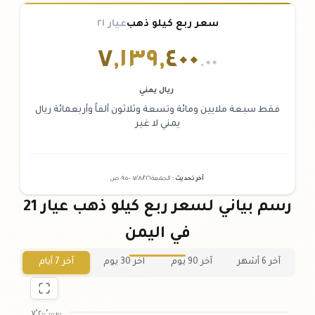
سعر ربع كيلو ذهب
عيار ٢١
٧
,
١٣٩
,
٤٠٠
.٠٠
ريال يمني
فقط سبعة ملايين ومائة وتسعة وثلاثون ألفاً وأربعمائة ريال
يمني لا غير
آخر تحديث
:
الجمعة ٠٧
٢٠٢٦ -
/٠٨/
٠٩:٠٥
ص
رسم بياني لسعر ربع كيلو ذهب عيار 21
في اليمن
آخر 6 أشهر
آخر 90 يوم
آخر 30 يوم
آخر 7 أيام
٧٬٢٠٠٬٠٠٠٫٠٠