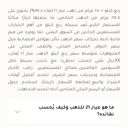
السبت
↑
ربع كيلو = ٢٥٠ غرام من ذهب عيار ٢١ (نقاء ٨٧.٥%).,يحتوي على
٢١٨.٨ غرام من الذهب الخالص، ما يجعلها خيارًا مثاليًا
للاستثمار الكبير.,تُعد سبيكة ربع كيلو من أهم الخيارات
للمستثمرين الجادين في السوق اليمني، لما توفره من قيم
مادية ثابتة.,تحركات سعر الذهب تتأثر بعوامل اقتصادية مثل
سعر الدولار، التضخم المحلي، والطلب المحلي على
المجوهرات.,متوسط سعر ربع كيلو الذهب عيار ٢١ يُقارب
XX ريال يمني (تحديث لحظي)، مع تذبذب بسيط خلال
الأسبوعين الماضيين.,نصائح للمستثمرين: راقب الأخبار
الاقتصادية وتحديثات سعر الصرف لتحديد أفضل أوقات
الشراء والبيع.,لمتابعة الأسعار تاريخيًا، استخدم جدول
الأسعار أو الرسم البياني المتاحين أدناه لتحديد الاتجاهات.
ما هو عيار 21 للذهب وكيف يُحسب
نقائده؟