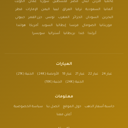
عالمياً
الأردن
لبنان
مصر
فلسطين
سوريا
عُمان
الكويت
ألمانيا
السعودية
تركيا
العراق
ليبيا
اليمن
الإمارات
قطر
البحرين
السودان
الجزائر
المغرب
تونس
جزر القمر
جيبوتي
موريتانيا
الصومال
فرنسا
إيطاليا
السويد
أمريكا
هولندا
أيرلندا
كندا
بريطانيا
أستراليا
سويسرا
العيارات
عيار 24
عيار 22
عيار 21
عيار 18
الأونصة (24K)
الجنية (21K)
الجنية (24K)
الجنية (18K)
معلومات
حاسبة أسعار الذهب
حول الموقع
اتصل بنا
سياسة الخصوصية
أعلن معنا